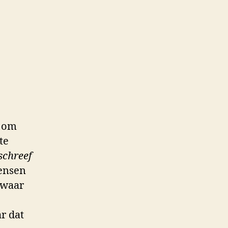
r om
te
schreef
mensen
 waar
r dat