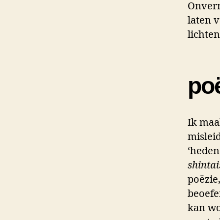
Onverm
laten v
lichten
po
Ik maa
mislei
‘hedend
shintai
poëzie
beoefe
kan wo