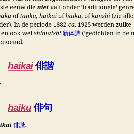
gste eeuw die
niet
valt onder ‘traditionele’ genr
aka
of
tanka,
haikai
of
haiku
, of
kanshi
(zie all
der). In de periode 1882-
ca
. 1925 werden zulke
ten ook wel
shintaishi
新体詩
(‘gedichten in de
 genoemd.
haikai
俳諧
>
haiku
俳句
ikai
俳諧
.