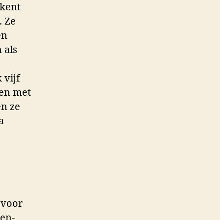
ekent
. Ze
en
 als
 vijf
gen met
en ze
a
 voor
-en-