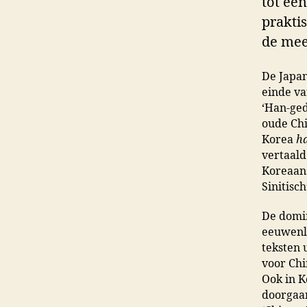
tot ee
praktis
de mee
De Japan
einde va
‘Han-ged
oude Chi
Korea
h
vertaald:
Koreaans,
Sinitisc
De domin
eeuwenla
teksten 
voor Chi
Ook in K
doorgaan