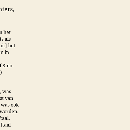
hters,
n het
s als
uit] het
n in
f Sino-
)
m, was
st van
n was ook
 worden.
taal,
ftaal