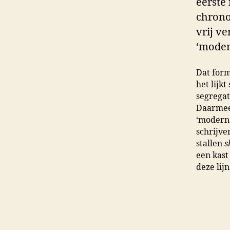
eerste
chrono
vrij ve
‘moder
Dat form
het lijk
segregat
Daarmee 
‘moderne
schrijve
stallen
s
een kast
deze lij