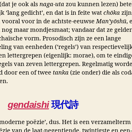
(dat je ook als
naga-uta
zou kunnen lezen) bet
ijk ‘lang gedicht’, en dat is in feite wat
chōka
zijn
vooral voor in de achtste-eeuwse
Man’yōshū
, 
 nog maar mondjesmaat; vandaar dat ze gelden
chaïsche vorm. Prosodisch zijn ze een lange
ling van eenheden (‘regels’) van respectievelijk
en lettergrepen (eigenlijk: morae), om te eindi
egels van zeven lettergrepen. Regelmatig word
d door een of twee
tanka
(zie onder) die als cod
en.
gendaishi
現代詩
 ‘moderne poëzie’, dus. Het is een verzamelterm
ëzie van de laat-negentiende, twintigste en een