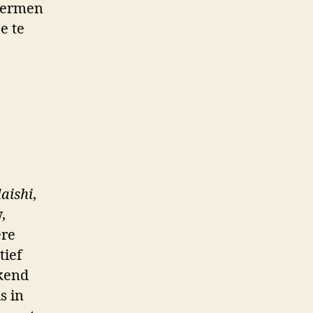
 termen
e te
aishi
,
,
ere
tief
ekend
s in