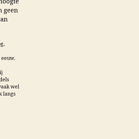
 hoogte
n geen
van
g,
e eeuw.
ij
dels
vaak wel
k langs