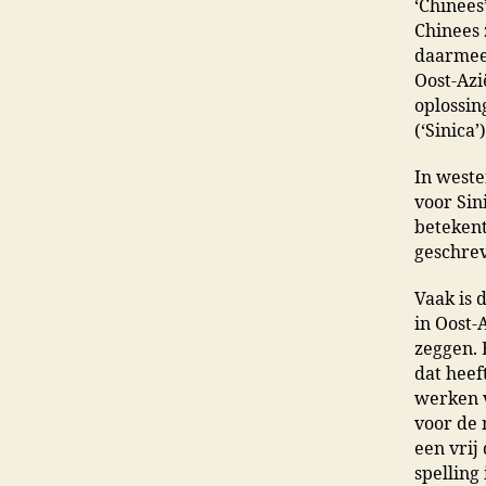
‘Chinees
Chinees 
daarmee 
Oost-Azi
oplossin
(‘Sinica
In weste
voor Sin
betekent
geschrev
Vaak is 
in Oost-
zeggen. E
dat heef
werken v
voor de 
een vrij
spelling