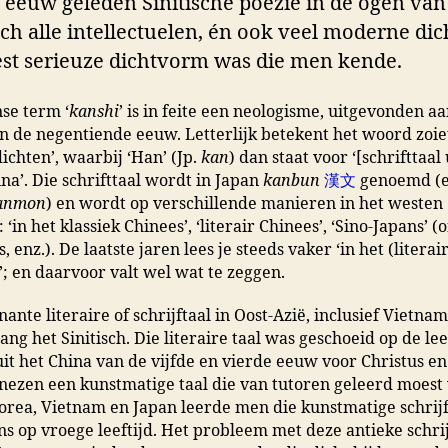
n eeuw geleden Sinitische poëzie in de ogen van
ch alle intellectuelen, én ook veel moderne dic
st serieuze dichtvorm was die men kende.
se term ‘
kanshi
’ is in feite een neologisme, uitgevonden aa
n de negentiende eeuw. Letterlijk betekent het woord zoiet
ichten’, waarbij ‘Han’ (Jp.
kan
) dan staat voor ‘[schrifttaal 
na’. Die schrifttaal wordt in Japan
kanbun
漢文
genoemd (e
anmon
) en wordt op verschillende manieren in het westen
 ‘in het klassiek Chinees’, ‘literair Chinees’, ‘Sino-Japans’ (o
 enz.). De laatste jaren lees je steeds vaker ‘in het (literair
h’; en daarvoor valt wel wat te zeggen.
ante literaire of schrijftaal in Oost-Azië, inclusief Vietna
ng het Sinitisch. Die literaire taal was geschoeid op de lee
uit het China van de vijfde en vierde eeuw voor Christus e
nezen een kunstmatige taal die van tutoren geleerd moest
orea, Vietnam en Japan leerde men die kunstmatige schrijf
s op vroege leeftijd. Het probleem met deze antieke schrij