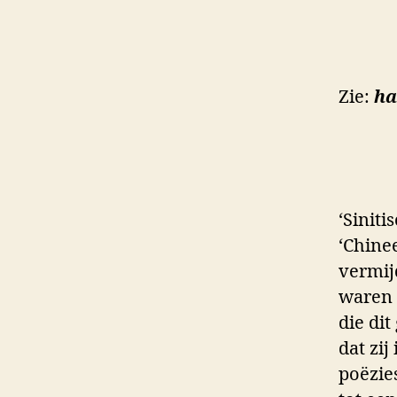
Zie:
ha
‘Siniti
‘Chinee
vermij
waren 
die di
dat zij
poëzie