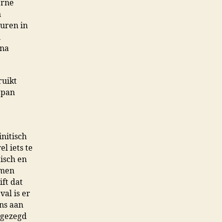
erne
n
uren in
n
ina
ruikt
apan
initisch
l iets te
tisch en
emen
ft dat
val is er
ens aan
l gezegd