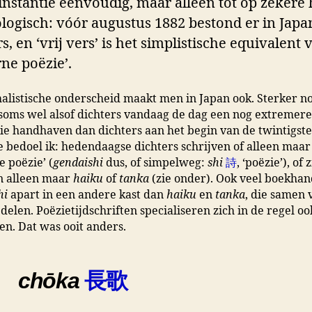
 instantie eenvoudig, maar alleen tot op zekere
logisch: vóór augustus 1882 bestond er in Japa
rs, en ‘vrij vers’ is het simplistische equivalent 
ne poëzie’.
alistische onderscheid maakt men in Japan ook. Sterker no
t soms wel alsof dichters vandaag de dag een nog extremere
ie handhaven dan dichters aan het begin van de twintigst
bedoel ik: hedendaagse dichters schrijven of alleen maar
 poëzie’ (
gendaishi
dus, of simpelweg:
shi
詩
, ‘poëzie’), of z
n alleen maar
haiku
of
tanka
(zie onder). Ook veel boekhan
hi
apart in een andere kast dan
haiku
en
tanka
, die samen 
 delen. Poëzietijdschriften specialiseren zich in de regel oo
nen. Dat was ooit anders.
chōka
長歌