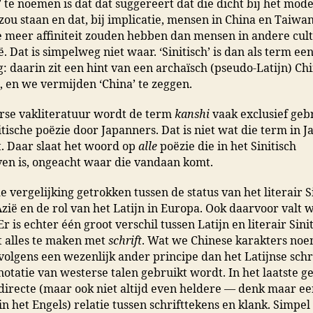
’ te noemen is dat dat suggereert dat die dicht bij het mod
zou staan en dat, bij implicatie, mensen in China en Taiwa
meer affiniteit zouden hebben dan mensen in andere cult
ë. Dat is simpelweg niet waar. ‘Sinitisch’ is dan als term ee
g: daarin zit een hint van een archaïsch (pseudo-Latijn) Ch
’), en we vermijden ‘China’ te zeggen.
rse vakliteratuur wordt de term
kanshi
vaak exclusief geb
itische poëzie door Japanners. Dat is niet wat die term in J
. Daar slaat het woord op
alle
poëzie die in het Sinitisch
en is, ongeacht waar die vandaan komt.
de vergelijking getrokken tussen de status van het literair S
Azië en de rol van het Latijn in Europa. Ook daarvoor valt we
r is echter één groot verschil tussen Latijn en literair Sini
t alles te maken met
schrift
. Wat we Chinese karakters no
olgens een wezenlijk ander principe dan het Latijnse schri
notatie van westerse talen gebruikt wordt. In het laatste ge
 directe (maar ook niet altijd even heldere — denk maar e
 in het Engels) relatie tussen schrifttekens en klank. Simpe