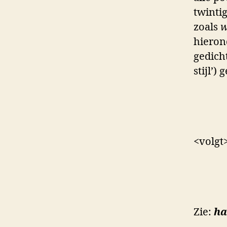
twinti
zoals
w
hieron
gedich
stijl’)
<volgt
Zie:
ha