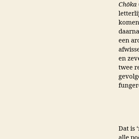
Chōka
letterl
komen 
daarna
een ar
afwisse
en zev
twee r
gevolg
funger
Dat is
alle po