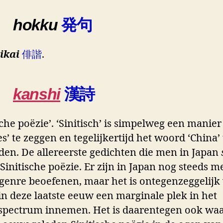
hokku
発句
ikai
俳諧
.
kanshi
漢詩
sche poëzie’. ‘Sinitisch’ is simpelweg een manie
s’ te zeggen en tegelijkertijd het woord ‘China’ 
den. De allereerste gedichten die men in Japan
Sinitische poëzie. Er zijn in Japan nog steeds 
t genre beoefenen, maar het is ontegenzeggelijk
 in deze laatste eeuw een marginale plek in het
spectrum innemen. Het is daarentegen ook waa