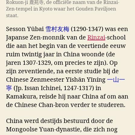
Rokuon-ji 鹿苑寺, de officiële naam van de Rinzai-
Zen-tempel in Kyoto waar het Gouden Paviljoen
staat.
Sesson Yūbai
雪村友梅
(1290-1347) was een
Japanse Zen-monnik van de
Rinzai
-school
die aan het begin van de veertiende eeuw
ruim twintig jaar in China woonde (de
jaren 1307-1329, om precies te zijn). Op
zijn zeventiende, na eerste studie bij de
Chinese Zenmeester Yīshān Yīníng
一山一
寧
(Jp. Issan Ichinei, 1247-1317) in
Kamakura, reisde hij naar China af om aan
de Chinese Chan-bron verder te studeren.
China werd destijds bestuurd door de
Mongoolse Yuan-dynastie, die zich nog