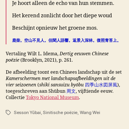
Je hoort alleen de echo van hun stemmen.
Het kerend zonlicht door het diepe woud
Beschijnt opnieuw het groene mos.
鹿柴。空山不見人。但聞人語響。返景入深林。復照青苔上。
Vertaling Wilt L. Idema,
Dertig eeuwen Chinese
poëzie
(Brooklyn, 2021), p. 261.
De afbeelding toont een Chinees landschap uit de set
Kamerschermen met landschapsafbeeldingen uit de
vier seizoenen
(
shiki sansuizu byōbu
四季山水図屏風
),
toegeschreven aan Shūbun
周文
, vijftiende eeuw.
Collectie
Tokyo National Museum
.
Sesson Yūbai
,
Sinitische poëzie
,
Wang Wei
Tags