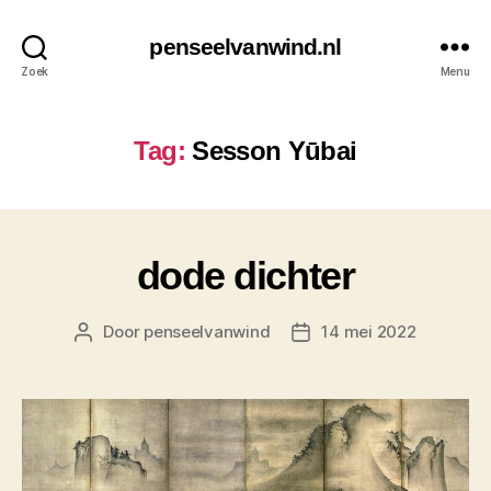
penseelvanwind.nl
Zoek
Menu
Tag:
Sesson Yūbai
dode dichter
Door
penseelvanwind
14 mei 2022
Berichtauteur
Berichtdatum