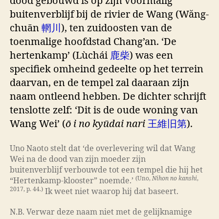
dood gebouwd is op zijn voormalig
buitenverblijf bij de rivier de Wang (Wăng-
chuān
輞川
), ten zuidoosten van de
toenmalige hoofdstad Chang’an. ‘De
hertenkamp’ (Lùchái
鹿柴
) was een
specifiek omheind gedeelte op het terrein
daarvan, en de tempel zal daaraan zijn
naam ontleend hebben. De dichter schrijft
tenslotte zelf: ‘Dit is de oude woning van
Wang Wei’ (
ō i no kyūdai nari
王維旧第
).
Uno Naoto stelt dat ‘de overlevering wil dat Wang
Wei na de dood van zijn moeder zijn
buitenverblijf verbouwde tot een tempel die hij het
(Uno,
Nihon no kanshi
,
“Hertenkamp-klooster” noemde.’
2017, p. 44.)
Ik weet niet waarop hij dat baseert.
N.B. Verwar deze naam niet met de gelijknamige