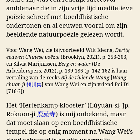
ambtenaar die in zijn vrije tijd meditatieve
poëzie schreef met boeddhistische
ondertonen en al eeuwen vooral om zijn
beeldende natuurpoëzie gelezen wordt.
Voor Wang Wei, zie bijvoorbeeld Wilt Idema,
Dertig
eeuwen Chinese poëzie
(Brooklyn, 2021), p. 253-263,
en Silvia Marijnissen,
Berg en water
(De
Arbeiderspers, 2012), p. 139-186 (p. 142-162 is haar
vertaling van de reeks
Bij de rivier de Wang
[
Wang-
chuan ji
輞川集
] van Wang Wei en zijn vriend Pei Di
[716-?]).
Het ‘Hertenkamp-klooster’ (Lùyuàn-sì, Jp.
Rokuon-ji
鹿苑寺
) is mij onbekend, maar
dat moet slaan op een boeddhistische
tempel die op enig moment na Wang Wei’s