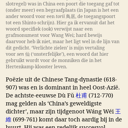
slotregel) was in China een poort die toegang gaf tot
(onder meer) een begraafplaats (in Japan is het een
ander woord voor een
torii
鳥居, de toegangspoort
tot een Shinto-schrijn). Hier ga ik ervanuit dat het
woord specifiek (ook) verwijst naar een
grafmonument voor Wang Wei; hard bewijs
daarvoor heb ik niet, maar het ligt wel in de lijn van
dit gedicht. ‘Verlichte zielen’ is mijn vertaling
voor
sen
仙 (‘onsterfelijke’), een woord dat hier
gebruikt wordt voor de monniken die in het
Hertenkamp-klooster leven.
Poëzie uit de Chinese Tang-dynastie (618-
907) was en is dominant in heel Oost-Azië.
De achtste-eeuwse Dù Fŭ
杜甫
(712-770)
mag gelden als ‘China’s geweldigste
dichter’, maar zijn tijdgenoot Wáng Wéi
王
維
(699-761) komt daar toch aardig bij in de
buurt. Hij was een redelijk succesvol