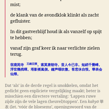
mist;
de klank van de avondklok klinkt als zacht
gefluister.
In dit gastverblijf houd ik als vanzelf op spijt
te hebben;
vanaf zijn graf keer ik naar verlichte zielen
terug.
王維旧第
宿鹿苑寺
。索莫唐朝寺。昔人今已非。短綃千畳嶂。
浮世幾残暉。塔影摇嵐側。鐘声咽吹微。客窓休自恨。華表会
仙帰。
Dat ‘als
’
in de derde regel is smokkelen, omdat het
gedicht geen expliciete vergelijking maakt; beter is
misschien een directere vertaling: ‘Lappen ruwe
zijde zijn de vele lagen (heuvel)toppen’. Een
kahyō
華
表 (let. ‘vóór de bloesems’, openingswoord van de