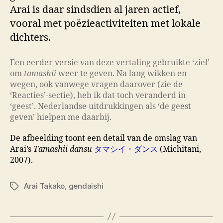
Arai is daar sindsdien al jaren actief,
vooral met poëzieactiviteiten met lokale
dichters.
Een eerder versie van deze vertaling gebruikte ‘ziel’
om
tamashii
weer te geven. Na lang wikken en
wegen, ook vanwege vragen daarover (zie de
‘Reacties’-sectie), heb ik dat toch veranderd in
‘geest’. Nederlandse uitdrukkingen als ‘de geest
geven’ hielpen me daarbij.
De afbeelding toont een detail van de omslag van
Arai’s
Tamashii dansu
タマシイ・ダンス
(Michitani,
2007).
Arai Takako
,
gendaishi
Tags