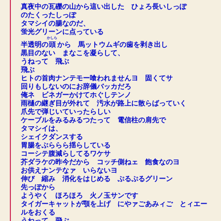
真夜中の瓦礫の山から這い出した ひょろ長いしっぽ
のたくったしっぽ
タマシイの腸なのだ、
蛍光グリーンに点っている
かしら
半透明の
頭
から 馬ットウムギの歯を剥き出し
黒目のない まなこを凝らして、
うねって 飛ぶ
飛ぶ
ヒトの首肉ナンテモー喰われませんヨ 固くてサ
回りもしないのにお辞儀バッカだろ
俺ネ ビネガーかけてホぐしテンノ
雨樋の継ぎ目が外れて 汚水が路上に散らばっていく
爪先で弾じいていったらしい
ケーブルをみるみるつたって 電信柱の肩先で
タマシイは、
シェイクダンスする
胃腸をぶららら揺らしている
コーシテ腹減らしてるワケサ
芥ダラケの昨今だから コッチ側ねェ 飽食なのヨ
お供えナンテなァ いらないヨ
伸び 縮み 消化をはじめる ぷるぷるグリーン
先っぽから
ようやく ほろほろ 火ノ玉サンです
タイガーキャットが顎を上げ にやァごあみィご とィエー
ルをおくる
うねって 飛ぶ