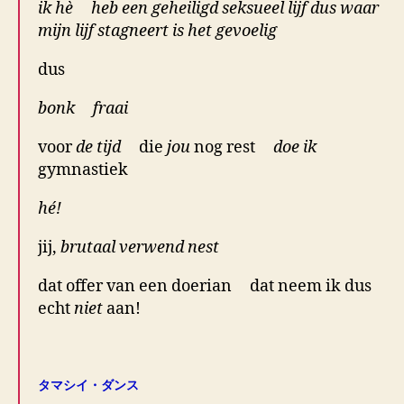
ik hè heb een geheiligd seksueel lijf dus waar
mijn lijf stagneert is het gevoelig
dus
bonk fraai
voor
de tijd
die
jou
nog rest
doe ik
gymnastiek
hé!
jij,
brutaal verwend nest
dat offer van een doerian dat neem ik dus
echt
niet
aan!
.
タマシイ・ダンス
.