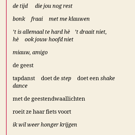
de tijd die jou nog rest
bonk fraai met me klauwen
’t is allemaal te hard hè ’t draait niet,
hè ook jouw hoofd niet
miauw, amigo
de geest
tapdanst doet de
step
doet een
shake
dance
met de geestendwaallichten
roeit ze haar fiets voort
ik wil weer honger krijgen