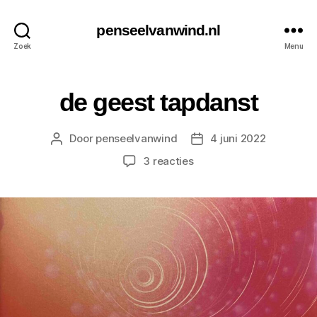
penseelvanwind.nl
Zoek
Menu
de geest tapdanst
Door
penseelvanwind
4 juni 2022
Berichtauteur
Berichtdatum
op
3 reacties
de
geest
tapdanst