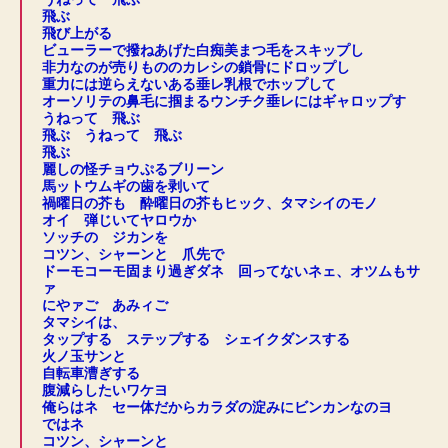
飛ぶ
飛び上がる
ビューラーで撥ねあげた白痴美まつ毛をスキップし
非力なのが売りもののカレシの鎖骨にドロップし
重力には逆らえないある垂レ乳根でホップして
オーソリテの鼻毛に掴まるウンチク垂レにはギャロップす
うねって 飛ぶ
飛ぶ うねって 飛ぶ
飛ぶ
麗しの怪チョウぷるブリーン
馬ットウムギの歯を剥いて
禍曜日の芥も 酔曜日の芥もヒック、タマシイのモノ
オイ 弾じいてヤロウか
ソッチの ジカンを
コツン、シャーンと 爪先で
ドーモコーモ固まり過ぎダネ 回ってないネェ、オツムもサ
ァ
にやァご あみィご
タマシイは、
タップする ステップする シェイクダンスする
火ノ玉サンと
自転車漕ぎする
腹減らしたいワケヨ
俺らはネ セー体だからカラダの淀みにビンカンなのヨ
ではネ
コツン、シャーンと