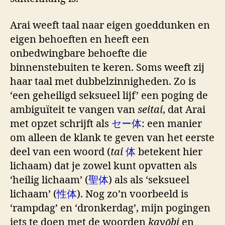
Arai weeft taal naar eigen goeddunken en
eigen behoeften en heeft een
onbedwingbare behoefte die
binnenstebuiten te keren. Soms weeft zij
haar taal met dubbelzinnigheden. Zo is
‘een geheiligd seksueel lijf’ een poging de
ambiguïteit te vangen van
seitai
, dat Arai
met opzet schrijft als
セー体
: een manier
om alleen de klank te geven van het eerste
deel van een woord (
tai
体
betekent hier
lichaam) dat je zowel kunt opvatten als
‘heilig lichaam’ (
聖体
) als als ‘seksueel
lichaam’ (
性体
). Nog zo’n voorbeeld is
‘rampdag’ en ‘dronkerdag’, mijn pogingen
iets te doen met de woorden
kayōbi
en