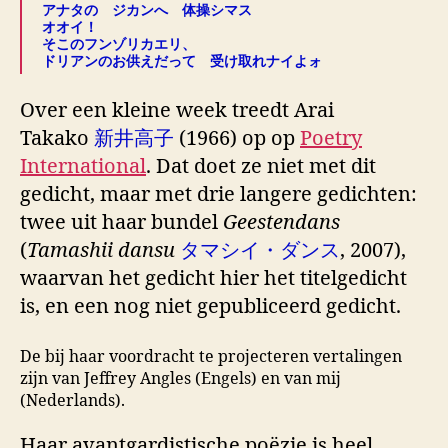
アナタの ジカンへ 体操シマス
オオイ！
そこのフンゾリカエリ、
ドリアンのお供えだって 受け取れナイよォ
Over een kleine week treedt Arai
Takako
新井高子
(1966) op op
Poetry
International
. Dat doet ze niet met dit
gedicht, maar met drie langere gedichten:
twee uit haar bundel
Geestendans
(
Tamashii dansu
タマシイ・ダンス
, 2007),
waarvan het gedicht hier het titelgedicht
is, en een nog niet gepubliceerd gedicht.
De bij haar voordracht te projecteren vertalingen
zijn van Jeffrey Angles (Engels) en van mij
(Nederlands).
Haar avantgardistische poëzie is heel