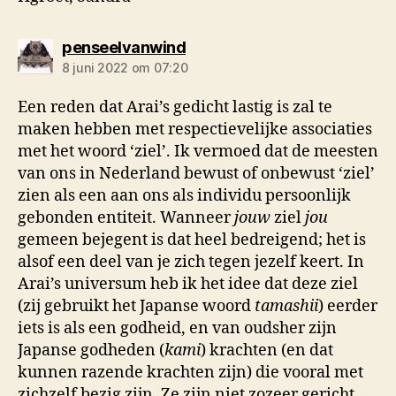
zegt:
penseelvanwind
8 juni 2022 om 07:20
Een reden dat Arai’s gedicht lastig is zal te
maken hebben met respectievelijke associaties
met het woord ‘ziel’. Ik vermoed dat de meesten
van ons in Nederland bewust of onbewust ‘ziel’
zien als een aan ons als individu persoonlijk
gebonden entiteit. Wanneer
jouw
ziel
jou
gemeen bejegent is dat heel bedreigend; het is
alsof een deel van je zich tegen jezelf keert. In
Arai’s universum heb ik het idee dat deze ziel
(zij gebruikt het Japanse woord
tamashii
) eerder
iets is als een godheid, en van oudsher zijn
Japanse godheden (
kami
) krachten (en dat
kunnen razende krachten zijn) die vooral met
zichzelf bezig zijn. Ze zijn niet zozeer gericht