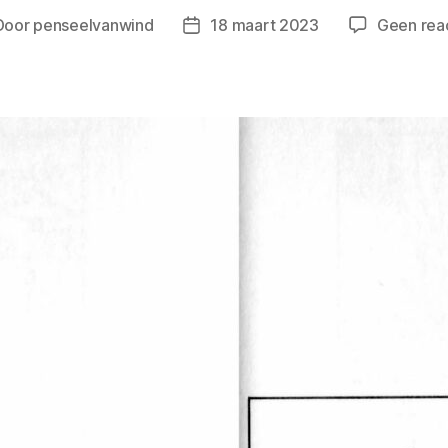
Door
penseelvanwind
18 maart 2023
Geen rea
ichtauteur
Berichtdatum