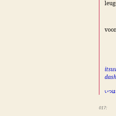
leug
zij
voor
is 
te
itsu
dash
いつは
017: