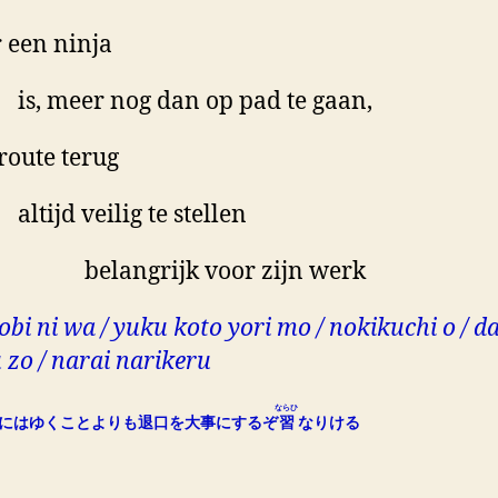
 een ninja
 meer nog dan op pad te gaan,
route terug
ijd veilig te stellen
langrijk voor zijn werk
obi ni wa / yuku koto yori mo / nokikuchi o / dai
 zo / narai narikeru
ならひ
にはゆくことよりも退口を大事にするぞ
習
なりける