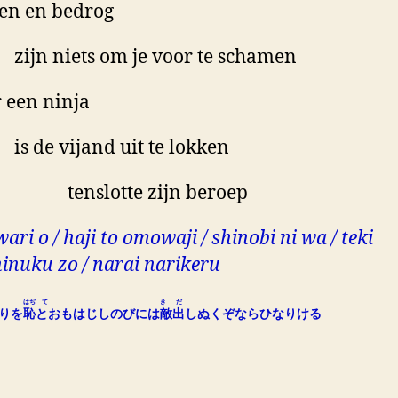
en en bedrog
n niets om je voor te schamen
 een ninja
de vijand uit te lokken
nslotte zijn beroep
wari o / haji to omowaji / shinobi ni wa / teki
inuku zo / narai narikeru
はぢ
てき
だ
りを
恥
とおもはじしのびには敵
出
しぬくぞならひなりける