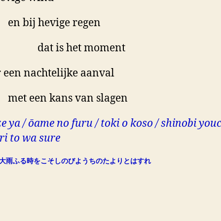
bij hevige regen
t is het moment
 een nachtelijke aanval
 een kans van slagen
e ya / ōame no furu / toki o koso / shinobi youc
ri to wa sure
大雨ふる時をこそしのびようちのたよりとはすれ