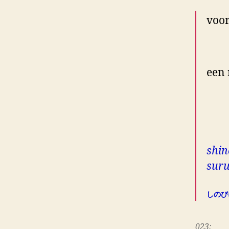
voor
is,
een 
alt
be
shin
suru
しのび
023: