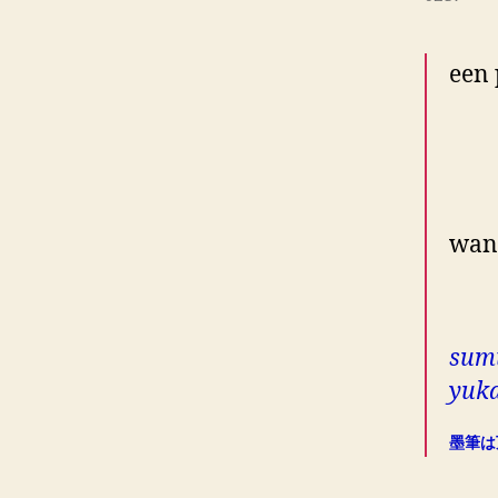
een 
ken
to
wann
hou
sumi
yuka
墨筆は