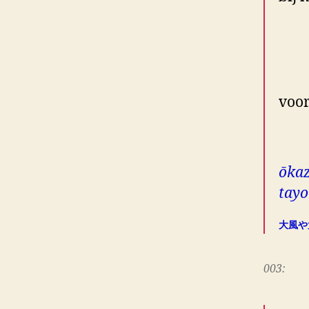
en 
da
voor
met
ōkaz
tayo
大風や
003: