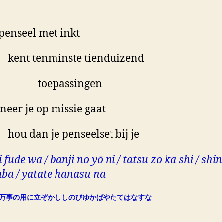
penseel met inkt
t tenminste tienduizend
epassingen
eer je op missie gaat
 dan je penseelset bij je
 fude wa / banji no yō ni / tatsu zo ka shi / shi
ba / yatate hanasu na
万事の用に立ぞかししのびゆかばやたてはなすな