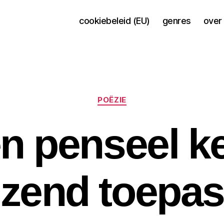
cookiebeleid (EU)
genres
over 
Categorieën
POËZIE
n penseel k
izend toepa