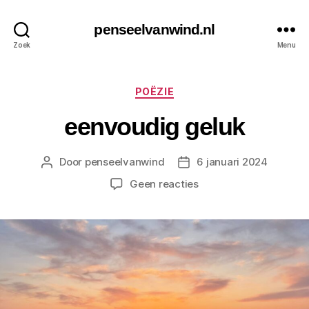
penseelvanwind.nl
Zoek
Menu
Categorieën
POËZIE
eenvoudig geluk
Door
penseelvanwind
6 januari 2024
Berichtauteur
Berichtdatum
op
Geen reacties
eenvoudig
geluk