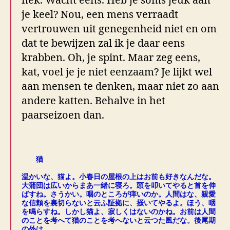
nek. Wacht eens. Heb je soms jeuk aan
je keel? Nou, een mens verraadt
vertrouwen uit genegenheid niet en om
dat te bewijzen zal ik je daar eens
krabben. Oh, je spint. Maar zeg eens,
kat, voel je je niet eenzaam? Je lijkt wel
aan mensen te denken, maar niet zo aan
andere katten. Behalve in het
paarseizoen dan.
.
猫
.
温かいな、猫よ。小春日の屋根の上はお前も好きなんだな。
大蒲団は広いからまあ一緒に寝ろ。頭を叩いてやると首を伸
ばすね。さうかい。咽のところが痒いのか。人間はな、親愛
な信頼を裏切らないと云ふ証拠に、掻いてやるよ。ほう、咽
を鳴らすね。しかし猫よ、寂しくはないのかね。お前は人間
のことを考へて猫のことを考へないと云つた風だな。後尾期
の外は。