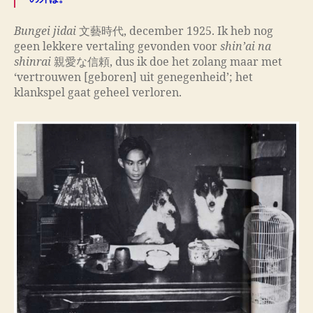
Bungei jidai
文藝時代, december 1925. Ik heb nog
geen lekkere vertaling gevonden voor
shin’ai na
shinrai
親愛な信頼, dus ik doe het zolang maar met
‘vertrouwen [geboren] uit genegenheid’; het
klankspel gaat geheel verloren.