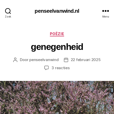
penseelvanwind.nl
Zoek
Menu
Categorieën
POËZIE
genegenheid
Door
penseelvanwind
22 februari 2025
Berichtauteur
Berichtdatum
op
3 reacties
genegenheid