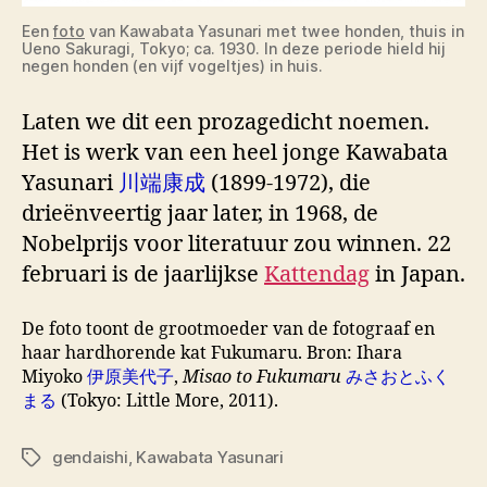
Een
foto
van Kawabata Yasunari met twee honden, thuis in
Ueno Sakuragi, Tokyo; ca. 1930. In deze periode hield hij
negen honden (en vijf vogeltjes) in huis.
Laten we dit een prozagedicht noemen.
Het is werk van een heel jonge Kawabata
Yasunari
川端康成
(1899-1972), die
drieënveertig jaar later, in 1968, de
Nobelprijs voor literatuur zou winnen. 22
februari is de jaarlijkse
Kattendag
in Japan.
De foto toont de grootmoeder van de fotograaf en
haar hardhorende kat Fukumaru. Bron: Ihara
Miyoko
伊原美代子
,
Misao to Fukumaru
みさおとふく
まる
(Tokyo: Little More, 2011).
gendaishi
,
Kawabata Yasunari
Tags