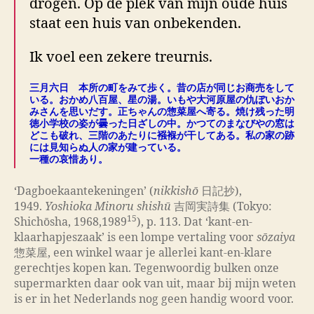
drogen. Op de plek van mijn oude huis
staat een huis van onbekenden.
Ik voel een zekere treurnis.
三月六日 本所の町をみて歩く。昔の店が同じお商売をして
いる。おかめ八百屋、星の湯。いもや大河原屋の仇ぼいおか
みさんを思いだす。正ちゃんの惣菜屋へ寄る。焼け残った明
徳小学校の姿が曇った日ざしの中。かつてのまなびやの窓は
どこも破れ、三階のあたりに襁褓が干してある。私の家の跡
には見知らぬ人の家が建っている
。
一種の哀惜あり。
‘Dagboekaantekeningen’ (
nikkishō
日記抄),
1949.
Yoshioka Minoru shishū
吉岡実詩集 (Tokyo:
15
Shichōsha, 1968,1989
), p. 113. Dat ‘kant-en-
klaarhapjeszaak’ is een lompe vertaling voor
sōzaiya
惣菜屋, een winkel waar je allerlei kant-en-klare
gerechtjes kopen kan. Tegenwoordig bulken onze
supermarkten daar ook van uit, maar bij mijn weten
is er in het Nederlands nog geen handig woord voor.