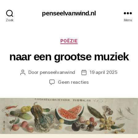
penseelvanwind.nl
Zoek
Menu
Categorieën
POËZIE
naar een grootse muziek
Door
penseelvanwind
19 april 2025
Berichtauteur
Berichtdatum
op
Geen reacties
naar
een
grootse
muziek