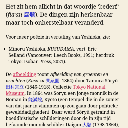
Het zit hem allicht in dat woordje ‘bederf’
(
furan
腐爛
). De dingen zijn herkenbaar
maar toch onherstelbaar veranderd.
Voor meer poëzie in vertaling van Yoshioka, zie:
Minoru Yoshioka,
KUSUDAMA
, vert. Eric
Selland (Vancouver: Leech Books, 1991; herdruk
Tokyo: Isobar Press, 2021).
De
afbeelding
toont
Afbeelding van groenten en
vruchten
(
Kaso zu
果蔬図
, 1864) door Tamura Sōryū
田村宗立
(1846-1918). Collectie
Tokyo National
Museum
. In 1864 was Sōryū een jonge monnik in de
Nōman-in
能満院
, Kyoto (een tempel die in de zomer
van dat jaar in vlammen op zou gaan door politieke
gewelddadigheden). Daar werd Sōryū getraind in
boeddhistische schilderingen door de in zijn tijd
befaamde monnik-schilder Daigan
大願
(1798-1864),