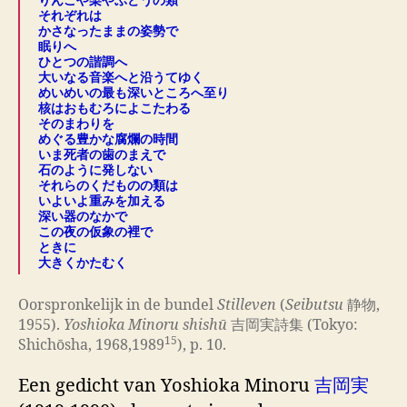
それぞれは
かさなったままの姿勢で
眠りへ
ひとつの諧調へ
大いなる音楽へと沿うてゆく
めいめいの最も深いところへ至り
核はおもむろによこたわる
そのまわりを
めぐる豊かな腐爛の時間
いま死者の歯のまえで
石のように発しない
それらのくだものの類は
いよいよ重みを加える
深い器のなかで
この夜の仮象の裡で
ときに
大きくかたむく
Oorspronkelijk in de bundel
Stilleven
(
Seibutsu
静物,
1955).
Yoshioka Minoru shishū
吉岡実詩集 (Tokyo:
15
Shichōsha, 1968,1989
), p. 10.
Een gedicht van Yoshioka Minoru
吉岡実