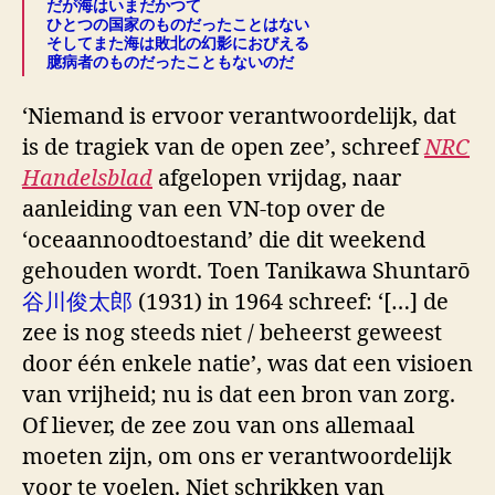
だが海はいまだかつて
ひとつの国家のものだったことはない
そしてまた海は敗北の幻影におびえる
臆病者のものだったこともないのだ
‘Niemand is ervoor verantwoordelijk, dat
is de tragiek van de open zee’, schreef
NRC
Handelsblad
afgelopen vrijdag, naar
aanleiding van een VN-top over de
‘oceaannoodtoestand’ die dit weekend
gehouden wordt. Toen Tanikawa Shuntarō
谷川俊太郎
(1931) in 1964 schreef: ‘[…] de
zee is nog steeds niet / beheerst geweest
door één enkele natie’, was dat een visioen
van vrijheid; nu is dat een bron van zorg.
Of liever, de zee zou van ons allemaal
moeten zijn, om ons er verantwoordelijk
voor te voelen. Niet schrikken van