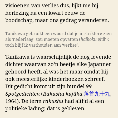
visioenen van verlies dus, lijkt me bij
herlezing na een kwart eeuw de
boodschap, maar ons gedrag veranderen.
Tanikawa gebruikt een woord dat je in striktere zien
als ‘nederlaag’ zou moeten opvatten (
haiboku
敗北);
toch blijf ik vasthouden aan ‘verlies’.
Tanikawa is waarschijnlijk de nog levende
dichter waarvan zo’n beetje elke Japanner
gehoord heeft, al was het maar omdat hij
ook meesterlijke kinderboeken schreef.
Dit gedicht komt uit zijn bundel
99
Spotgedichten
(
Rakushu kujūku
落首九十九
,
1964). De term
rakushu
had altijd al een
politieke lading; dat is gebleven.