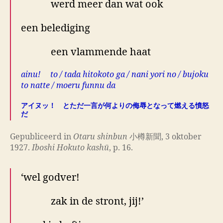
werd meer dan wat ook
een belediging
een vlammende haat
ainu! to / tada hitokoto ga / nani yori no / bujoku
to natte / moeru funnu da
アイヌッ！ とただ一言が何よりの侮辱となって燃える憤怒
だ
Gepubliceerd in
Otaru shinbun
小樽新聞, 3 oktober
1927.
Iboshi Hokuto kashū
, p. 16.
‘wel godver!
zak in de stront, jij!’