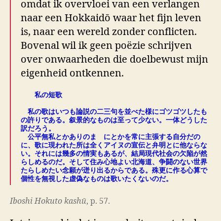
omdat ik overvloei van een verlangen
naar een Hokkaidō waar het fijn leven
is, naar een wereld zonder conflicten.
Bovenal wil ik geen poëzie schrijven
over onwaarheden die doelbewust mijn
eigenheid ontkennen.
私の短歌
.
私の歌はいつも論説の二三句を並べた様にゴツゴツしたも
の許りである。叙景的なものは至って少ない。一体どうした
訳だろう。
公平無私とかありのまゝにとかを常に主張する自分だの
に、歌に現われた所は全くアイヌの宣伝と弁明とに他ならな
い。それには幾多の情実もあるが、結局現代社会の欠陥が然
らしめるのだ。そして住み心地よい北海道、争闘のない世界
たらしめたい念願が迸り出るからである。殊更に作る心算で
個性を無視した虚偽なものは歌いたくないのだ。
Iboshi Hokuto kashū
, p. 57.