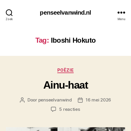
penseelvanwind.nl
Zoek
Menu
Tag:
Iboshi Hokuto
Categorieën
POËZIE
Ainu-haat
Door
penseelvanwind
16 mei 2026
Berichtauteur
Berichtdatum
op
5 reacties
Ainu-
haat