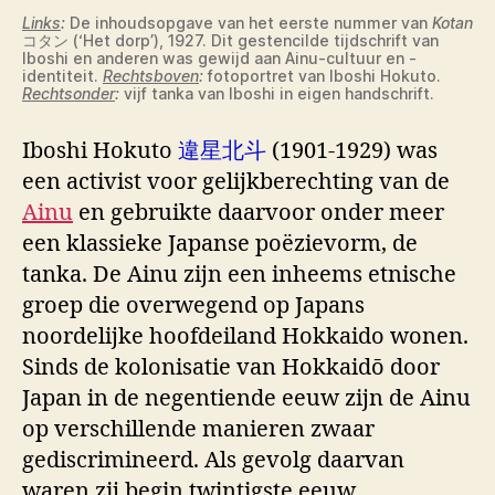
Links
:
De inhoudsopgave van het eerste nummer van
Kotan
コタン (‘Het dorp’), 1927. Dit gestencilde tijdschrift van
Iboshi en anderen was gewijd aan Ainu-cultuur en -
identiteit.
Rechtsboven
:
fotoportret van Iboshi Hokuto.
Rechtsonder
:
vijf tanka van Iboshi in eigen handschrift.
Iboshi Hokuto
違星北斗
(1901-1929) was
een activist voor gelijkberechting van de
Ainu
en gebruikte daarvoor onder meer
een klassieke Japanse poëzievorm, de
tanka. De Ainu zijn een inheems etnische
groep die overwegend op Japans
noordelijke hoofdeiland Hokkaido wonen.
Sinds de kolonisatie van Hokkaidō door
Japan in de negentiende eeuw zijn de Ainu
op verschillende manieren zwaar
gediscrimineerd. Als gevolg daarvan
waren zij begin twintigste eeuw