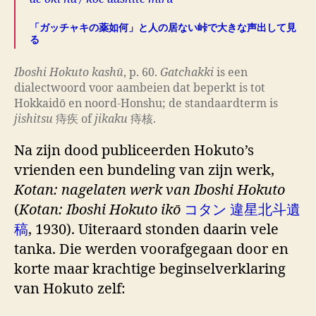
「ガッチャキの薬如何」と人の居ない峠で大きな声出して見
る
Iboshi Hokuto kashū
, p. 60.
Gatchakki
is een
dialectwoord voor aambeien dat beperkt is tot
Hokkaidō en noord-Honshu; de standaardterm is
jishitsu
痔疾 of
jikaku
痔核.
Na zijn dood publiceerden Hokuto’s
vrienden een bundeling van zijn werk,
Kotan: nagelaten werk van Iboshi Hokuto
(
Kotan: Iboshi Hokuto ikō
コタン 違星北斗遺
稿
, 1930). Uiteraard stonden daarin vele
tanka. Die werden voorafgegaan door en
korte maar krachtige beginselverklaring
van Hokuto zelf: