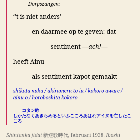
Dorpszangen:
‘’t is niet anders’
en daarmee op te geven: dat
sentiment —
ach!
—
heeft Ainu
als sentiment kapot gemaakt
shikata naku / akirameru to iu / kokoro aware /
ainu o / horoboshita kokoro
コタン吟
しかたなくあきらめるといふこころあはれアイヌを亡したこ
ころ
Shintanka jidai
新短歌時代, februari 1928.
Iboshi