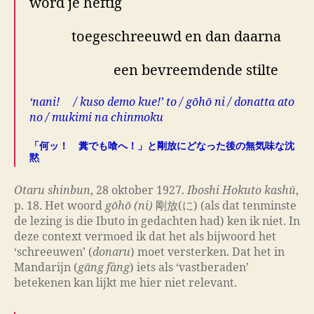
word je heftig
toegeschreeuwd en dan daarna
een bevreemdende stilte
‘nani! / kuso demo kue!’ to / gōhō ni / donatta ato
no / mukimi na chinmoku
「何ッ！ 糞でも喰へ！」と剛放にどなった後の無気味な沈
黙
Otaru shinbun
, 28 oktober 1927.
Iboshi Hokuto kashū
,
p. 18. Het woord
gōhō (ni)
剛放(に) (als dat tenminste
de lezing is die Ibuto in gedachten had) ken ik niet. In
deze context vermoed ik dat het als bijwoord het
‘schreeuwen’ (
donaru
) moet versterken. Dat het in
Mandarijn (
gāng fàng
) iets als ‘vastberaden’
betekenen kan lijkt me hier niet relevant.