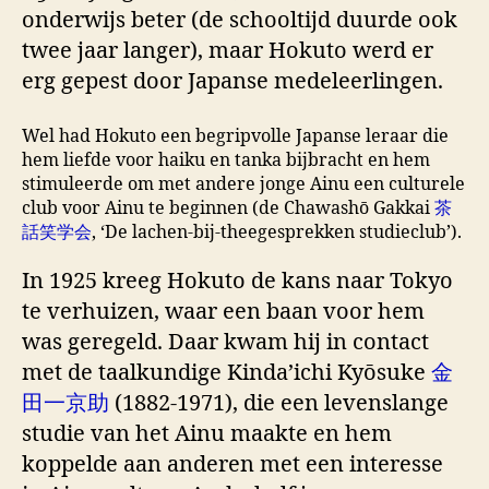
onderwijs beter (de schooltijd duurde ook
twee jaar langer), maar Hokuto werd er
erg gepest door Japanse medeleerlingen.
Wel had Hokuto een begripvolle Japanse leraar die
hem liefde voor haiku en tanka bijbracht en hem
stimuleerde om met andere jonge Ainu een culturele
club voor Ainu te beginnen (de Chawashō Gakkai
茶
話笑学会
, ‘De lachen-bij-theegesprekken studieclub’).
In 1925 kreeg Hokuto de kans naar Tokyo
te verhuizen, waar een baan voor hem
was geregeld. Daar kwam hij in contact
met de taalkundige Kinda’ichi Kyōsuke
金
田一京助
(1882-1971), die een levenslange
studie van het Ainu maakte en hem
koppelde aan anderen met een interesse