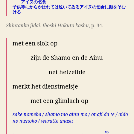
アイヌの乞食
子供等にからかはれては泣いてゐるアイヌの乞食に顔をそむ
ける
Shintanka jidai
.
Iboshi Hokuto kashū
, p. 34.
met een slok op
zijn de Shamo en de Ainu
net hetzelfde
merkt het dienstmeisje
met een glimlach op
sake nomeba / shamo mo ainu mo / onaji da te / aido
no menoko / waratte imasu
わら