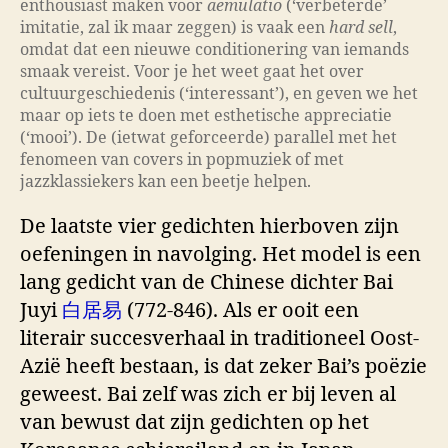
enthousiast maken voor
aemulatio
(‘verbeterde’
imitatie, zal ik maar zeggen) is vaak een
hard sell
,
omdat dat een nieuwe conditionering van iemands
smaak vereist. Voor je het weet gaat het over
cultuurgeschiedenis (‘interessant’), en geven we het
maar op iets te doen met esthetische appreciatie
(‘mooi’). De (ietwat geforceerde) parallel met het
fenomeen van covers in popmuziek of met
jazzklassiekers kan een beetje helpen.
De laatste vier gedichten hierboven zijn
oefeningen in navolging. Het model is een
lang gedicht van de Chinese dichter Bai
Juyi
白居易
(772-846). Als er ooit een
literair succesverhaal in traditioneel Oost-
Azië heeft bestaan, is dat zeker Bai’s poëzie
geweest. Bai zelf was zich er bij leven al
van bewust dat zijn gedichten op het