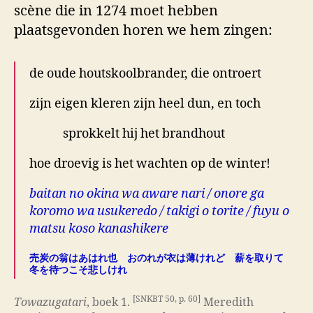
scène die in 1274 moet hebben
plaatsgevonden horen we hem zingen:
de oude houtskoolbrander, die ontroert
zijn eigen kleren zijn heel dun, en toch
sprokkelt hij het brandhout
hoe droevig is het wachten op de winter!
baitan no okina wa aware nari / onore ga
koromo wa usukeredo / takigi o torite / fuyu o
matsu koso kanashikere
売炭の翁はあはれ也 おのれが衣は薄けれど 薪を取りて
冬を待つこそ悲しけれ
[SNKBT 50, p. 60]
Towazugatari
, boek 1.
Meredith