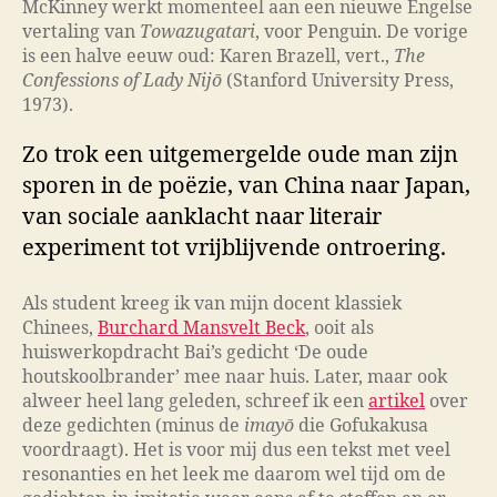
McKinney werkt momenteel aan een nieuwe Engelse
vertaling van
Towazugatari
, voor Penguin. De vorige
is een halve eeuw oud: Karen Brazell, vert.,
The
Confessions of Lady Nijō
(Stanford University Press,
1973).
Zo trok een uitgemergelde oude man zijn
sporen in de poëzie, van China naar Japan,
van sociale aanklacht naar literair
experiment tot vrijblijvende ontroering.
Als student kreeg ik van mijn docent klassiek
Chinees,
Burchard Mansvelt Beck
, ooit als
huiswerkopdracht Bai’s gedicht ‘De oude
houtskoolbrander’ mee naar huis. Later, maar ook
alweer heel lang geleden, schreef ik een
artikel
over
deze gedichten (minus de
imayō
die Gofukakusa
voordraagt). Het is voor mij dus een tekst met veel
resonanties en het leek me daarom wel tijd om de