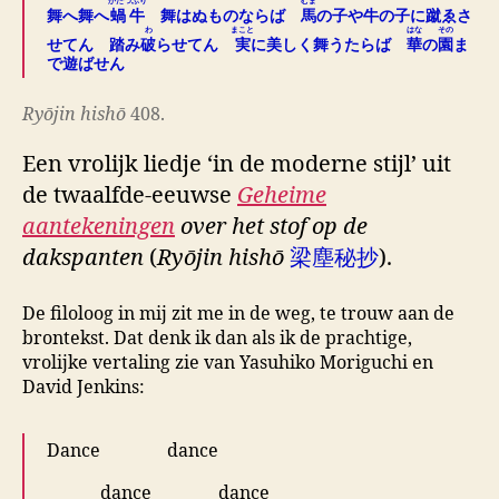
かたつぶり
むま
舞へ舞へ
蝸牛
舞はぬものならば
馬
の子や牛の子に蹴ゑさ
わ
まこと
はな
その
せてん 踏み
破
らせてん
実
に美しく舞うたらば
華
の
園
ま
で遊ばせん
Ryōjin hishō
408.
Een vrolijk liedje ‘in de moderne stijl’ uit
de twaalfde-eeuwse
Geheime
aantekeningen
over het stof op de
dakspanten
(
Ryōjin hishō
梁塵秘抄
).
De filoloog in mij zit me in de weg, te trouw aan de
brontekst. Dat denk ik dan als ik de prachtige,
vrolijke vertaling zie van Yasuhiko Moriguchi en
David Jenkins:
Dance dance
dance dance