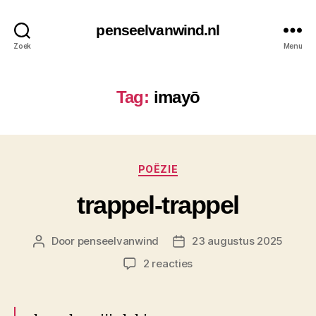
penseelvanwind.nl
Zoek
Menu
Tag:
imayō
Categorieën
POËZIE
trappel-trappel
Door
penseelvanwind
23 augustus 2025
Berichtauteur
Berichtdatum
op
2 reacties
trappel-
trappel