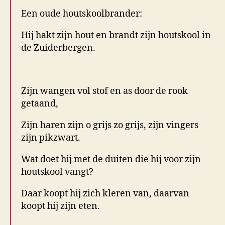
k
Een oude houtskoolbrander:
o
o
Hij hakt zijn hout en brandt zijn houtskool in
l
de Zuiderbergen.
b
r
.
a
n
Zijn wangen vol stof en as door de rook
d
getaand,
e
r
Zijn haren zijn o grijs zo grijs, zijn vingers
s
zijn pikzwart.
Wat doet hij met de duiten die hij voor zijn
houtskool vangt?
Daar koopt hij zich kleren van, daarvan
koopt hij zijn eten.