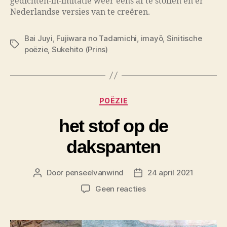
gedichten-in-imitatie weer eens af te stoffen en er
Nederlandse versies van te creëren.
Bai Juyi
,
Fujiwara no Tadamichi
,
imayō
,
Sinitische
Tags
poëzie
,
Sukehito (Prins)
Categorieën
POËZIE
het stof op de
dakspanten
Door
penseelvanwind
24 april 2021
Berichtauteur
Berichtdatum
op
Geen reacties
het
stof
op