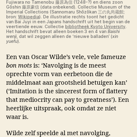
Fujiwara no Tamenobu 藤原為信 (1248-?) en diens zoon
Gōshin 藤原豪信 (data onbekend). Collectie Museum of the
Imperial Collections (Sannomaru Shōzōkan 三の丸尚蔵館;
bron:
Wikipedia
). De illustratie rechts toont het gedicht
van Bai Juyi in een Japans handschrift uit het begin van de
veertiende eeuw. Collectie
bibliotheek Kyoto University
.
Het handschrift bevat alleen boeken 3 en 4 van
Baishi
wenji
, dat wil zeggen alleen de ‘nieuwe balladen’ (
xin
yuefu
).
Een van Oscar Wilde’s vele, vele fameuze
bon mots
is: ‘Navolging is de meest
oprechte vorm van eerbetoon die de
middelmaat aan grootsheid betuigen kan’
(‘Imitation is the sincerest form of flattery
that mediocrity can pay to greatness’). Een
heerlijke uitspraak, ook omdat ze niet
waar is.
Wilde zelf speelde al met navolging,