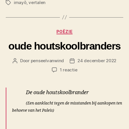
imayō
,
vertalen
Tags
Categorieën
POËZIE
oude houtskoolbranders
Door
penseelvanwind
24 december 2022
Berichtauteur
Berichtdatum
op
1 reactie
o
u
d
De oude houtskoolbrander
e
h
(Een aanklacht tegen de misstanden bij aankopen ten
o
behoeve van het Paleis)
u
t
.
s