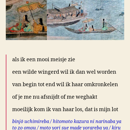
de
dakspanten
als ik een mooi meisje zie
een wilde wingerd wil ik dan wel worden
van begin tot end wil ik haar omkronkelen
of je me nu afsnijdt of me weghakt
moeilijk kom ik van haar los, dat is mijn lot
binjō uchimireba / hitomoto kazura ni narinaba ya
to zo omou / moto yori sue made yorareba ya / kiru