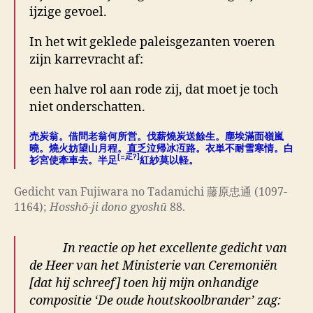
ijzige gevoel.
In het wit geklede paleisgezanten voeren
zijn karrevracht af:
een halve rol aan rode zij, dat moet je toch
niet onderschatten.
売炭翁。借問老翁何所営。伐薪燒炭送餘生。塵埃滿面嶺嵐
曉。燒火妨望山月程。直乏泣帰冰冱路。衣単不耐雪寒情。白
[=疋?]
衫宮使牽車去。半足
紅紗莫以軽。
Gedicht van Fujiwara no Tadamichi 藤原忠通 (1097-
1164);
Hosshō-ji dono gyoshū
88.
In reactie op het excellente gedicht van
de Heer van het Ministerie van Ceremoniën
[dat hij schreef] toen hij mijn onhandige
compositie ‘De oude houtskoolbrander’ zag: