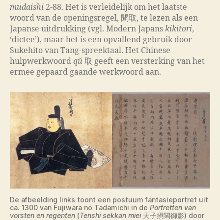
mudaishi
2-88. Het is verleidelijk om het laatste
woord van de openingsregel, 聞取, te lezen als een
Japanse uitdrukking (vgl. Modern Japans
kikitori
,
‘dictee’), maar het is een opvallend gebruik door
Sukehito van Tang-spreektaal. Het Chinese
hulpwerkwoord
qŭ
取 geeft een versterking van het
ermee gepaard gaande werkwoord aan.
De afbeelding links toont een postuum fantasieportret uit
ca. 1300 van Fujiwara no Tadamichi in de
Portretten van
vorsten en regenten
(
Tenshi sekkan miei
天子摂関御影) door