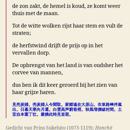
de zon zakt, de hemel is koud, ze komt weer
thuis met de maan.
Tot de witte wolken rijst haar stem en vult de
straten;
de herfstwind drijft de prijs op in het
vervallen dorp.
De opbrengst van het land is van oudsher het
corvee van mannen,
dus ben ik dit keer geroerd bij het zien van
haar grijze haren.
見売炭婦。売炭婦人今聞取。家郷遙在大原山。衣単路𡸴伴嵐
出。日暮天寒向月還。白雲高声窮巷裡。秋風増價破村間。土
宜自本重丁壮。最憐此時見首斑。
Gedicht van Prins Sukehito (1073-1119);
Honchō