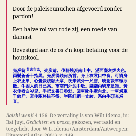
Door de paleiseunuchen afgevoerd zonder
pardon!
Een halve rol van rode zij, een roede van
damast
Bevestigd aan de os z’n kop: betaling voor de
houtskool.
苦宮市也
売炭翁
。売炭翁
。
伐薪燒炭南山中。滿面塵灰煙火色。
両鬢蒼蒼十指黒。売炭得銭何所営。身上衣裳口中食。可憐身
上衣正単。心憂炭賎願天寒。夜来城外一尺雪。曉駕炭車輾冰
轍。牛困人飢日已高。市南門外泥中歇。翩翩両騎來是誰。黃
衣使者白衫兒。手把文書口称勅。回車叱牛牽向北。一車炭重
千餘斤。宮使駆将惜不得。半匹紅綃一丈綾。系向牛頭充炭
直。
Baishi wenji
4-156. De vertaling is van Wilt Idema, in:
Bai Juyi,
Gedichten en proza
, gekozen, vertaald en
toegelicht door W.L. Idema (Amsterdam/Antwerpen:
Uitgeverij Atlas, 2001), p. 149.