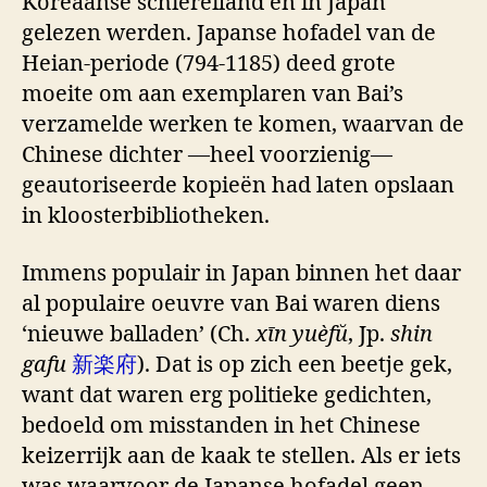
Koreaanse schiereiland en in Japan
gelezen werden. Japanse hofadel van de
Heian-periode (794-1185) deed grote
moeite om aan exemplaren van Bai’s
verzamelde werken te komen, waarvan de
Chinese dichter —heel voorzienig—
geautoriseerde kopieën had laten opslaan
in kloosterbibliotheken.
Immens populair in Japan binnen het daar
al populaire oeuvre van Bai waren diens
‘nieuwe balladen’ (Ch.
xīn yuèfŭ
, Jp.
shin
gafu
新楽府
). Dat is op zich een beetje gek,
want dat waren erg politieke gedichten,
bedoeld om misstanden in het Chinese
keizerrijk aan de kaak te stellen. Als er iets
was waarvoor de Japanse hofadel geen