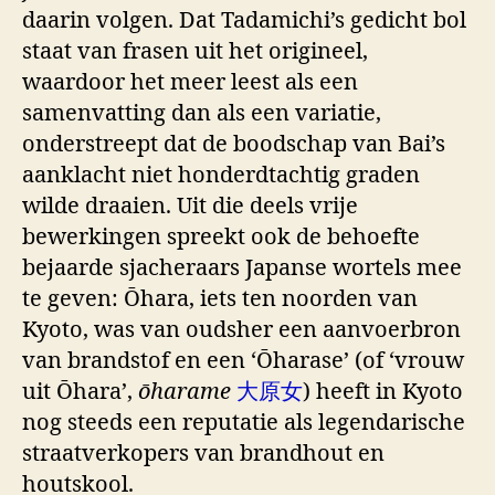
daarin volgen. Dat Tadamichi’s gedicht bol
staat van frasen uit het origineel,
waardoor het meer leest als een
samenvatting dan als een variatie,
onderstreept dat de boodschap van Bai’s
aanklacht niet honderdtachtig graden
wilde draaien. Uit die deels vrije
bewerkingen spreekt ook de behoefte
bejaarde sjacheraars Japanse wortels mee
te geven: Ōhara, iets ten noorden van
Kyoto, was van oudsher een aanvoerbron
van brandstof en een ‘Ōharase’ (of ‘vrouw
uit Ōhara’,
ōharame
大原女
) heeft in Kyoto
nog steeds een reputatie als legendarische
straatverkopers van brandhout en
houtskool.