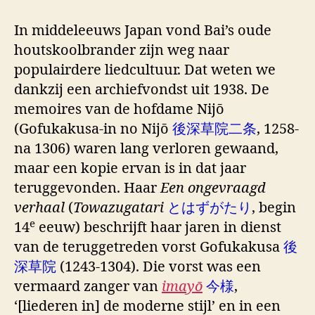
In middeleeuws Japan vond Bai’s oude
houtskoolbrander zijn weg naar
populairdere liedcultuur. Dat weten we
dankzij een archiefvondst uit 1938. De
memoires van de hofdame Nijō
(Gofukakusa-in no Nijō
後深草院二条
, 1258-
na 1306) waren lang verloren gewaand,
maar een kopie ervan is in dat jaar
teruggevonden. Haar
Een ongevraagd
verhaal
(
Towazugatari
とはずがたり
, begin
e
14
eeuw) beschrijft haar jaren in dienst
van de teruggetreden vorst Gofukakusa
後
深草院
(1243-1304). Die vorst was een
vermaard zanger van
imayō
今様
,
‘[liederen in] de moderne stijl’ en in een