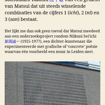
van Matsui dat uit steeds wisselende
combinaties van de cijfers 1 (
ichi
), 2 (
ni
) en
3 (
san
) bestaat.
Het lijkt me dan ook geen toeval dat Matsui meedeed
aan een onderzoeksproject rondom Niikuni Sei’ichi
新国誠一
(1925-1977), een dichter-kunstenaar die
experimenteerde met grafische of ‘concrete’ poëzie
waarvan één voorbeeld een muur in Leiden siert.