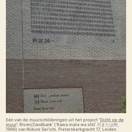
Eén van de muurschilderingen uit het project ‘
Dicht op de
muur
’: Rivier/Zandbank’ (‘Kawa mata wa shū’ 川または州,
1966) van Niikuni Sei’ichi. Pieterskerkgracht 17, Leiden.