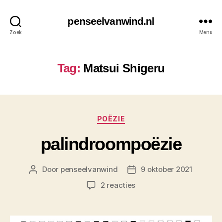
penseelvanwind.nl
Zoek
Menu
Tag:
Matsui Shigeru
Categorieën
POËZIE
palindroompoëzie
Door
penseelvanwind
9 oktober 2021
Berichtauteur
Berichtdatum
op
2 reacties
palindroompoëzie