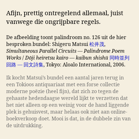
Afijn, prettig ontregelend allemaal, juist
vanwege die ongrijpbare regels.
De afbeelding toont palindroom no. 126 uit de hier
besproken bundel: Shigeru Matsui
松井茂
,
Simultaneous Parallel Circuits — Palindrome Poem
Works
/
Dōji heiretsu kairo — kaibun shishū
同時並列
回路
—
回文詩集
, Tokyo: Aloalo International, 2006.
Ik kocht Matsui’s bundel een aantal jaren terug in
een Tokioos antiquariaat met een forse collectie
moderne poëzie (heel fijn), dat zich zo tegen de
gehaaste hedendaagse wereld lijkt te verzetten dat
het niet alleen op een weinig voor de hand liggende
plek is gehuisvest, maar helaas ook niet aan online-
boekverkoop doet. Mooi is dat, in de dubbele zin van
de uitdrukking.