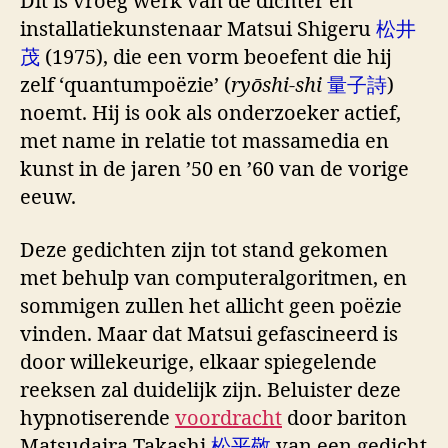
Dit is vroeg werk van de dichter en
installatiekunstenaar Matsui Shigeru
松井
茂
(1975), die een vorm beoefent die hij
zelf ‘quantumpoëzie’ (
ryōshi-shi
量子詩
)
noemt. Hij is ook als onderzoeker actief,
met name in relatie tot massamedia en
kunst in de jaren ’50 en ’60 van de vorige
eeuw.
Deze gedichten zijn tot stand gekomen
met behulp van computeralgoritmen, en
sommigen zullen het allicht geen poëzie
vinden. Maar dat Matsui gefascineerd is
door willekeurige, elkaar spiegelende
reeksen zal duidelijk zijn. Beluister deze
hypnotiserende
voordracht
door bariton
Matsudaira Takashi
松平敬
van een gedicht