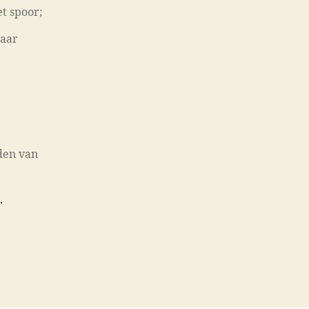
et spoor;
haar
den van
.