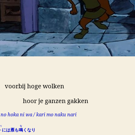
rbij hoge wolken
or je ganzen gakken
no hoka ni wa / kari mo naku nari
か）
な
外
には雁も
鳴
くなり