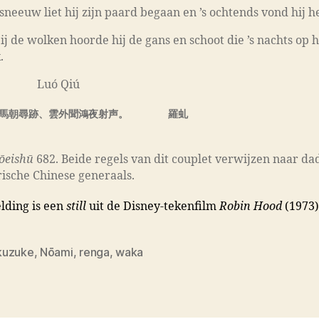
 sneeuw liet hij zijn paard begaan en ’s ochtends vond hij h
ij de wolken hoorde hij de gans en schoot die ’s nachts op 
.
uó Qiú
馬朝尋跡、雲外
聞鴻夜射声。 羅虬
ōeishū
682. Beide regels van dit couplet verwijzen naar da
ische Chinese generaals.
lding is een
still
uit de Disney-tekenfilm
Robin Hood
(1973)
kuzuke
,
Nōami
,
renga
,
waka