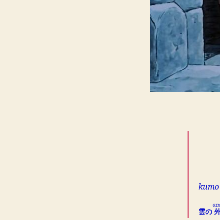
voo
ho
kumo 
（ほ
雲の