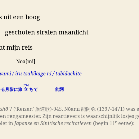
ls uit een boog
choten stralen maanlicht
nt mijn reis
ōa[mi]
umi / iru tsukikage ni / tabidachite
（だち）
いる月影に旅
立
ちて 能阿
nshō
7 (‘Reizen’ 旅連歌)-945. Nōami 能阿弥 (1397-1471) was 
 en rengameester. Zijn reactievers is waarschijnlijk losjes 
e
let in
Japanse en Sinitische recitatieven
(begin 11
eeuw):