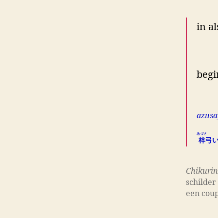
in a
ges
begi
N
azusay
あづさ
梓
弓
Chikuri
schilder
een coup