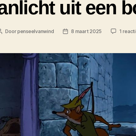
nlicht uit een 
Door
penseelvanwind
8 maart 2025
1 react
Berichtauteur
Berichtdatum