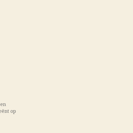
een
geënt op