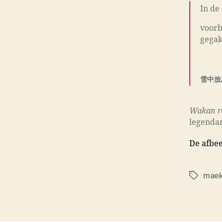
In de
voorb
gegak
L
雪中放
Wakan r
legendar
De afbee
mae
Tags