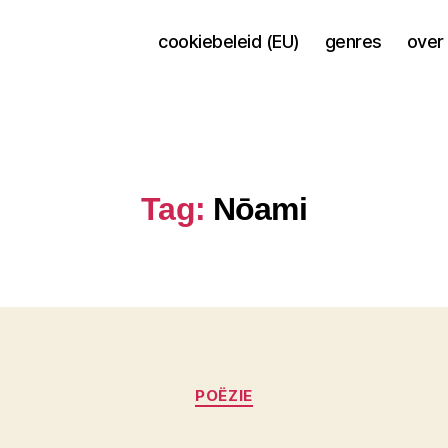
cookiebeleid (EU)
genres
over 
Tag:
Nōami
Categorieën
POËZIE