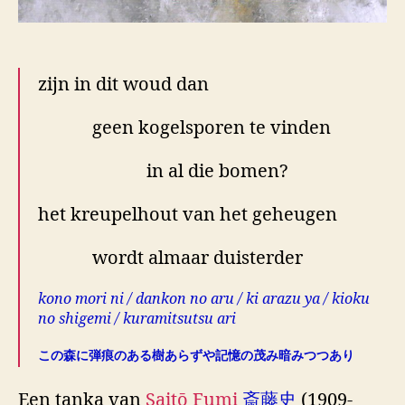
zijn in dit woud dan
geen kogelsporen te vinden
in al die bomen?
het kreupelhout van het geheugen
wordt almaar duisterder
kono mori ni / dankon no aru / ki arazu ya / kioku
no shigemi / kuramitsutsu ari
この森に弾痕のある樹あらずや記憶の茂み暗みつつあり
Een tanka van
Saitō Fumi
斎藤史
(1909-