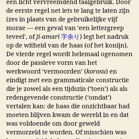
een licht vervreemdend taalgebruik. Door
de eerste regel net iets te lang te laten zijn
(zes in plaats van de gebruikelijke vijf
morae — een geval van ‘een lettergreep
teveel’, of
ji-amari
字余り
) legt het nadruk
op de witheid van de haas (of het konijn).
De vierde regel wordt helemaal ogenomen
door de passieve vorm van het
werkwoord ‘vermoorden’ (
korosu
) en
eindigt met een grammaticale constructie
die je zowel als een tijdszin (‘toen’) als als
redengevende constructie (‘omdat’)
vertalen kan: de haas die onzichtbaar had
moeten blijven kwam de wereld in en dat
was voldoende om door geweld
vermorzeld te worden. Of misschien was