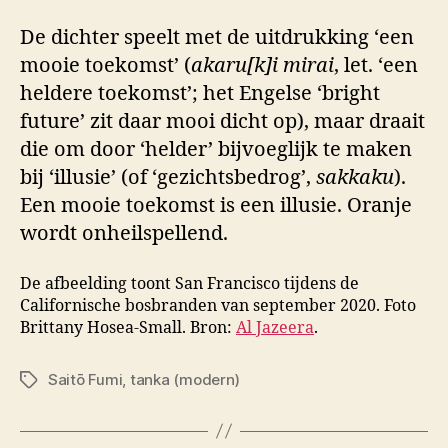
De dichter speelt met de uitdrukking ‘een
mooie toekomst’ (
akaru[k]i mirai
, let. ‘een
heldere toekomst’; het Engelse ‘bright
future’ zit daar mooi dicht op), maar draait
die om door ‘helder’ bijvoeglijk te maken
bij ‘illusie’ (of ‘gezichtsbedrog’,
sakkaku
).
Een mooie toekomst is een illusie. Oranje
wordt onheilspellend.
De afbeelding toont San Francisco tijdens de
Californische bosbranden van september 2020. Foto
Brittany Hosea-Small. Bron:
Al Jazeera
.
Saitō Fumi
,
tanka (modern)
Tags