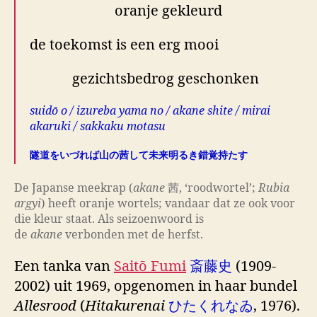
oranje gekleurd
de toekomst is een erg mooi
gezichtsbedrog geschonken
suidō o / izureba yama no / akane shite / mirai
akaruki / sakkaku motasu
隧道をいづれば山の茜して未来明るき錯覚持たす
De Japanse meekrap (
akane
茜,
‘roodwortel’
;
Rubia
argyi
) heeft oranje wortels; vandaar dat ze ook voor
die kleur staat. Als seizoenwoord is
de
akane
verbonden met de herfst.
Een tanka van
Saitō Fumi
斎藤史
(1909-
2002) uit 1969, opgenomen in haar bundel
Allesrood
(
Hitakurenai
ひたくれなゐ
, 1976).