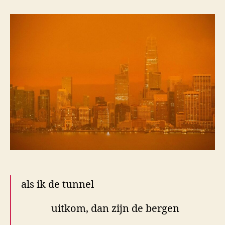
je
maar
geen
illusies
als ik de tunnel
uitkom, dan zijn de bergen