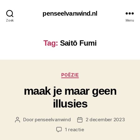
penseelvanwind.nl
Zoek
Menu
Tag:
Saitō Fumi
Categorieën
POËZIE
maak je maar geen
illusies
Door
penseelvanwind
2 december 2023
Berichtauteur
Berichtdatum
op
1 reactie
maak