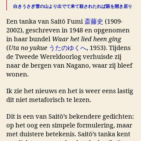
白きうさぎ雪の山より出でて来て殺されたれば眼を開き居り
Een tanka van Saitō Fumi
斎藤史
(1909-
2002), geschreven in 1948 en opgenomen
in haar bundel
Waar het lied heen ging
(
Uta no yukue
うたのゆくへ
, 1953). Tijdens
de Tweede Wereldoorlog verhuisde zij
naar de bergen van Nagano, waar zij bleef
wonen.
Ik zie het nieuws en het is weer eens lastig
dit niet metaforisch te lezen.
Dit is een van Saitō’s bekendere gedichten:
op het oog een simpele formulering, maar
met duistere betekenis. Saitō’s tanka kent