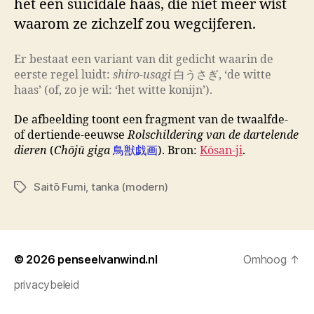
het een suïcidale haas, die niet meer wist
waarom ze zichzelf zou wegcijferen.
Er bestaat een variant van dit gedicht waarin de
eerste regel luidt:
shiro-usagi
白うさぎ, ‘de witte
haas’ (of, zo je wil: ‘het witte konijn’).
De afbeelding toont een fragment van de twaalfde-
of dertiende-eeuwse
Rolschildering van de dartelende
dieren
(
Chōjū giga
鳥獣戯画
). Bron:
Kōsan-ji
.
Saitō Fumi
,
tanka (modern)
Tags
© 2026
penseelvanwind.nl
Omhoog
↑
privacybeleid