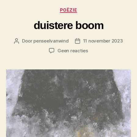
Categorieën
POËZIE
duistere boom
Door
penseelvanwind
11 november 2023
Berichtauteur
Berichtdatum
op
Geen reacties
duistere
boom