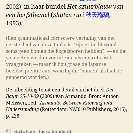
2002), in haar bundel
Het azuurblauw van
een herfsthemel
(
Shūten ruri
秋天瑠璃
,
1993).
(Een grammaticaal correctere vertaling van het
eerste deel van deze tanka is: ‘zijn er in dit woud
soms geen bomen die kogelsporen hebben?’
—
en dat
ya
moeten we dan vooral zien als een retorisch
vraagteken — maar ik hou graag de Japanse
beeldsequentie aan, waarbij die ‘bomen’ als laatste
genoemd worden.)
De afbeelding toont een detail van het doek
Der
Baum 25-10-09
(2009) van Armando. Bron: Antoon
Melissen, red.,
Armando: Between Knowing and
Understanding
(Rotterdam: NAI010 Publishers, 2015),
p. 228.
Saitō Fumi
,
tanka (modern)
Tags