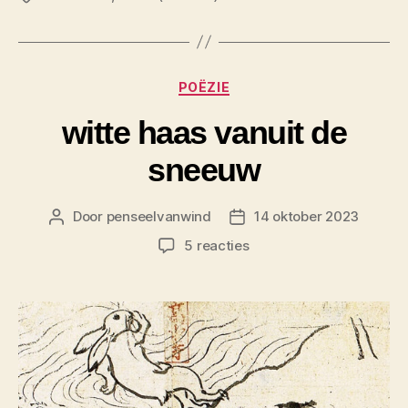
Categorieën
POËZIE
witte haas vanuit de
sneeuw
Door
penseelvanwind
14 oktober 2023
Berichtauteur
Berichtdatum
op
5 reacties
witte
haas
vanuit
de
sneeuw