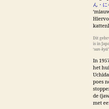
ん・に
‘miauw
Hiervo
katten
Dit gebr
is in Ja
‘
san-kyū
In 195
het hu
Uchid
poes n
stoppen
de (ja
met ee