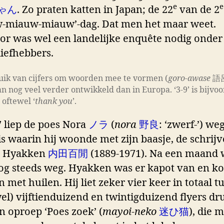
e
e
ゃん
. Zo praten katten in Japan; de 22
van de 2
-miauw-miauw’-dag. Dat men het maar weet.
or was wel een landelijke enquête nodig onder
liefhebbers.
uik van cijfers om woorden mee te vormen (
goro-awase
語
pan nog veel verder ontwikkeld dan in Europa. ‘3-9’ is bijvo
’ oftewel ‘
thank you
’.
7 liep de poes Nora
ノラ
(
nora
野良
: ‘zwerf-’) we
is waarin hij woonde met zijn baasje, de schrijv
a Hyakken
内田百閒
(1889-1971). Na een maand 
og steeds weg. Hyakken was er kapot van en ko
 met huilen. Hij liet zeker vier keer in totaal t
wel) vijftienduizend en twintigduizend flyers d
n oproep ‘Poes zoek’ (
mayoi-neko
迷ひ猫
), die 