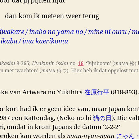
oor dat jij pijnen lijdt
 kom ik meteen weer terug
iwakare / inaba no yama no / mine ni ouru / m
kikaba / ima kaerikomu
akashū
8-365;
Hyakunin isshu
no.
16
. ‘Pijnboom’ (
matsu
松) i
n met ‘wachten’ (
matsu
待つ). Hier heb ik dat opgelost met 
ka van Ariwara no Yukihira
在原行平
(818-893).
or kort had ik er geen idee van, maar Japan kent
1987 een Kattendag, (Neko no hi
猫の日
). Die val
ri, omdat in krom Japans de datum ‘2-2-2’
proken kan worden als
nyan-nyan-nyan
にゃん