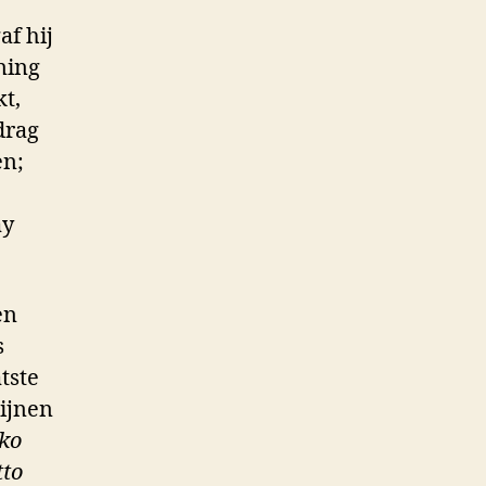
af hij
ning
kt,
drag
en;
ay
en
s
tste
hijnen
ko
tto