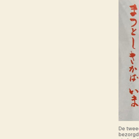
De tweed
bezorgde