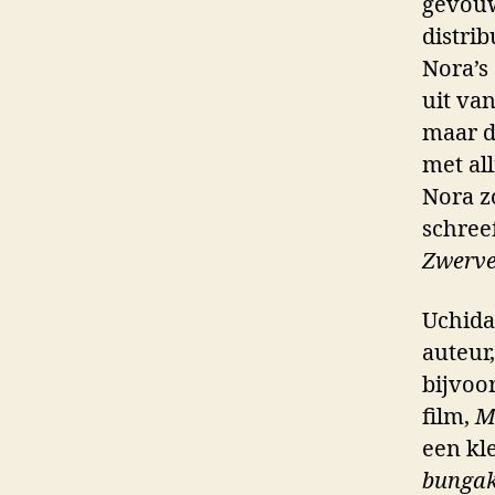
gevouw
distri
Nora’s
uit van
maar d
met al
Nora z
schree
Zwerve
Uchida
auteur
bijvoo
film,
M
een kle
bunga