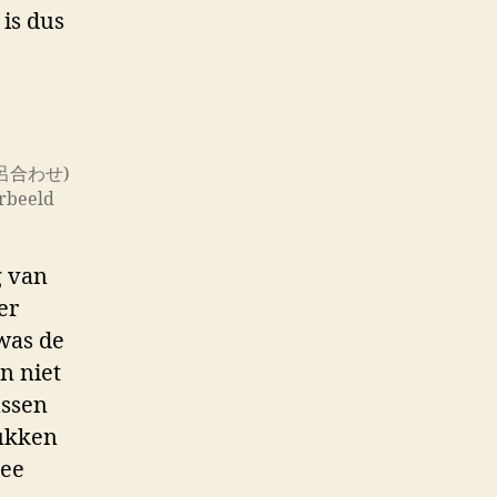
is dus
呂合わせ)
orbeeld
g van
er
was de
n niet
ussen
rukken
mee