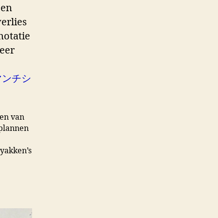
een
erlies
notatie
eer
マンチシ
gen van
 plannen
Hyakken’s