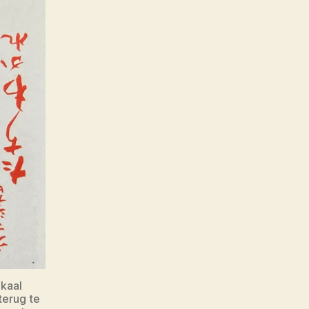
okaal
terug te