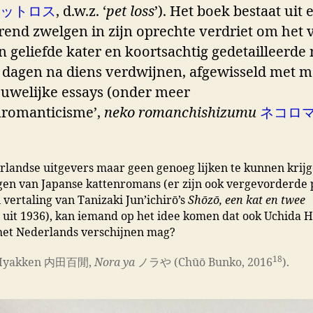
ットロス
, d.w.z. ‘
pet loss
’). Het boek bestaat uit 
erend zwelgen in zijn oprechte verdriet om het v
n geliefde kater en koortsachtig gedetailleerde 
 dagen na diens verdwijnen, afgewisseld met m
uwelijke essays (onder meer
nromanticisme’,
neko romanchishizumu
ネコロ
landse uitgevers maar geen genoeg lijken te kunnen krij
gen van Japanse kattenromans (er zijn ook vergevorderde
 vertaling van Tanizaki Jun’ichirō’s
Shōzō, een kat en twee
uit 1936), kan iemand op het idee komen dat ook Uchida 
het Nederlands verschijnen mag?
18
 Hyakken 内田百閒,
Nora ya
ノラや (Chūō Bunko, 2016
).