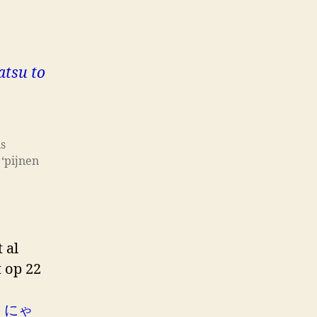
atsu to
s
‘pijnen
 al
t op 22
・にゃ