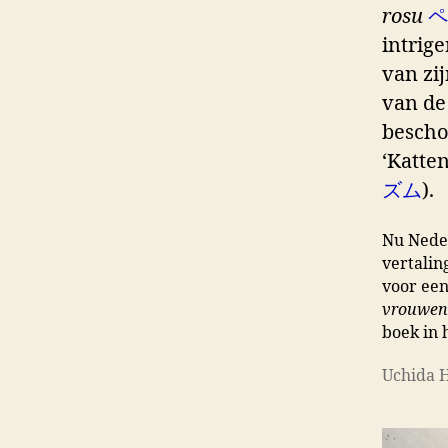
rosu
ペ
intrig
van zij
van de
bescho
‘Katte
ズム
).
Nu Neder
vertalin
voor een
vrouwen
boek in 
Uchida