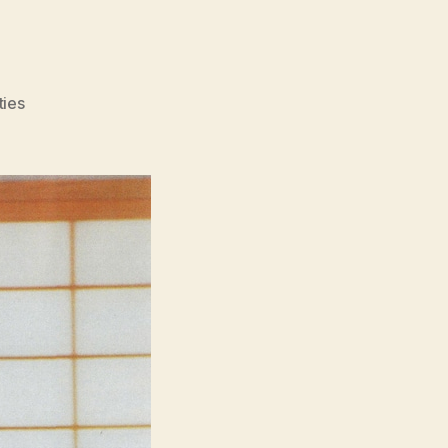
op
ties
zwervertje!