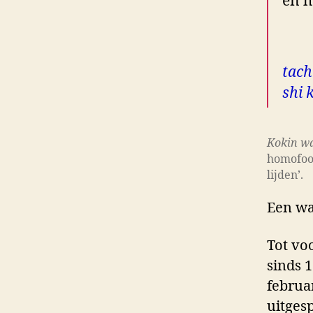
en h
dan
tach
shi 
Kokin w
homofoo
lijden’.
Een wa
Tot vo
sinds 
februa
uitges