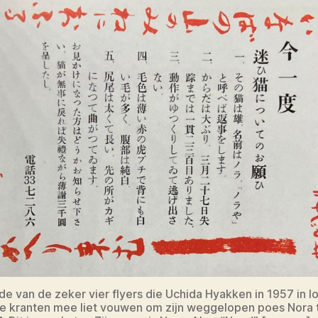
e van de zeker vier flyers die Uchida Hyakken in 1957 in l
 kranten mee liet vouwen om zijn weggelopen poes Nora 