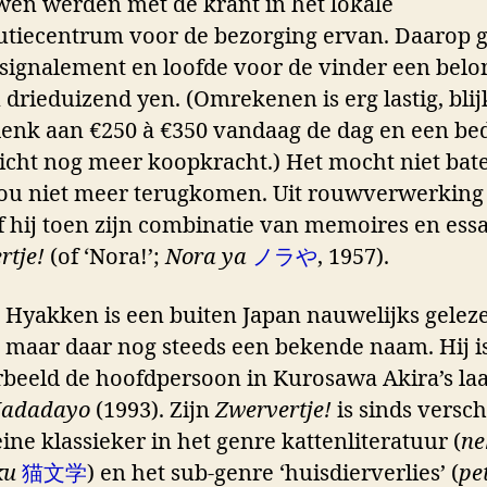
en werden met de krant in het lokale
butiecentrum voor de bezorging ervan. Daarop g
 signalement en loofde voor de vinder een belo
 drieduizend yen. (Omrekenen is erg lastig, blij
enk aan €250 à €350 vandaag de dag en een be
licht nog meer koopkracht.) Het mocht niet bat
ou niet meer terugkomen. Uit rouwverwerking
f hij toen zijn combinatie van memoires en ess
rtje!
(of ‘Nora!’;
Nora ya
ノラや
, 1957).
 Hyakken is een buiten Japan nauwelijks gelez
, maar daar nog steeds een bekende naam. Hij i
rbeeld de hoofdpersoon in Kurosawa Akira’s laa
adadayo
(1993). Zijn
Zwervertje!
is sinds versc
ine klassieker in het genre kattenliteratuur (
ne
ku
猫文学
) en het sub-genre ‘huisdierverlies’ (
pe