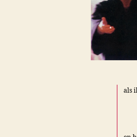
als 
naa
zo