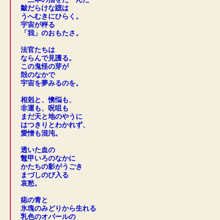
皺だらけな蹠は
うへむきにひらく。
宇宙が秤る
「我」のおもたさ。
.
法官たちは
ならんで見護る。
この鬼怪の芽が
殻のなかで
宇宙を夢みるのを。
.
相剋と、懊悩も、
非運も、呪咀も
まだ天と地のやうに
はつきりとわかれず、
愛憎も混沌。
.
透いた血の
鼈甲いろのなかに
かたちの影がうごき
まづしのび入る
哀愁。
.
痣の青と
氷塊のみどりから生れる
乳色のオパールの