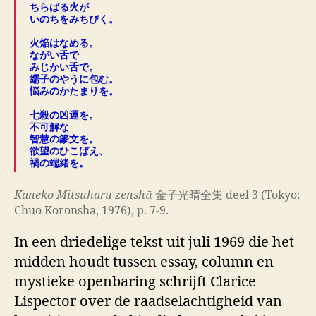
ちらばる火が
いのちをみちびく。
.
火焔はなめる。
ながい舌で
みじかい舌で。
繻子のやうに包む。
悩みのかたまりを。
.
七殺の凶運を。
不可解な
智慧の篆文を。
欲望のひこばえ、
禍の端緒を。
Kaneko Mitsuharu zenshū
金子光晴全集 deel 3 (Tokyo:
Chūō Kōronsha, 1976), p. 7-9.
In een driedelige tekst uit juli 1969 die het
midden houdt tussen essay, column en
mystieke openbaring schrijft Clarice
Lispector over de raadselachtigheid van