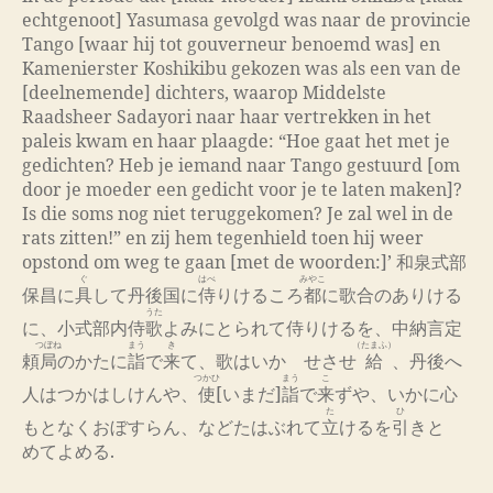
echtgenoot] Yasumasa gevolgd was naar de provincie
Tango [waar hij tot gouverneur benoemd was] en
Kamenierster Koshikibu gekozen was als een van de
[deelnemende] dichters, waarop Middelste
Raadsheer Sadayori naar haar vertrekken in het
paleis kwam en haar plaagde: “Hoe gaat het met je
gedichten? Heb je iemand naar Tango gestuurd [om
door je moeder een gedicht voor je te laten maken]?
Is die soms nog niet teruggekomen? Je zal wel in de
rats zitten!” en zij hem tegen
hield
toen hij weer
opstond om weg te gaan [met de woorden:]’ 和泉式部
ぐ
はべ
みやこ
保昌に
具
して丹後国に
侍
りけるころ
都
に歌合のありける
うた
に、小式部内侍
歌
よみにとられて侍りけるを、中納言定
つぼね
まう
き
（たまふ）
頼
局
のかたに
詣
で
来
て、歌はいかゞせさせ
給
、丹後へ
つかひ
まう
こ
人はつかはしけんや、
使
[いまだ]
詣
で
来
ずや、いかに心
た
ひ
もとなくおぼすらん、などたはぶれて
立
けるを
引
きとゞ
めてよめる.