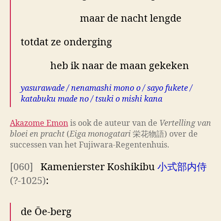
maar de nacht lengde
totdat ze onderging
heb ik naar de maan gekeken
yasurawade / nenamashi mono o / sayo fukete /
katabuku made no / tsuki o mishi kana
Akazome Emon
is ook de auteur van de
Vertelling van
bloei en pracht
(
Eiga monogatari
栄花物語) over de
successen van het Fujiwara-Regentenhuis.
[060]
Kamenierster Koshikibu
小式部内侍
(?-1025)
:
de Ōe-berg