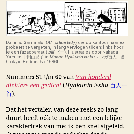
Daini no Sanmi als ‘OL’ (
office lady
) die op kantoor haar ex
probeert te vergeten, in lang vervlogen tijden: links hoor
je een faxapparaat (‘
piii
’ ピー). Illustraties door Nakada
Yumiko 中田由見子 in
Manga Hyakunin isshu
マンガ百人一首
(Tokyo: Heibonsha, 1986).
Nummers 51 t/m 60 van
Van honderd
dichters één gedicht
(
Hyakunin isshu
百人一
首
).
Dat het vertalen van deze reeks zo lang
duurt heeft óók te maken met een lelijke
karaktertrek van me: ik ben snel afgeleid.