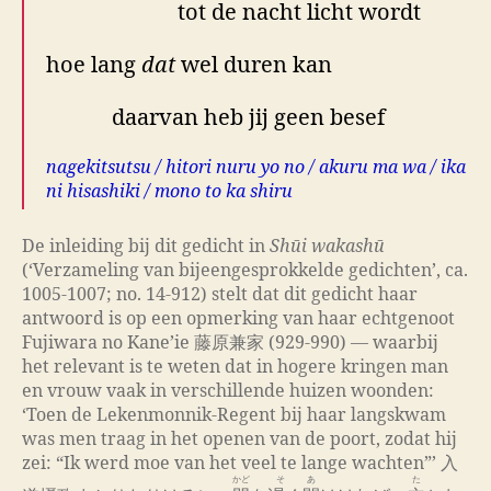
tot de nacht licht wordt
hoe lang
dat
wel duren kan
daarvan heb jij geen besef
nagekitsutsu / hitori nuru yo no / akuru ma wa / ika
ni hisashiki / mono to ka shiru
De inleiding bij dit gedicht in
Shūi wakashū
(‘Verzameling van bijeengesprokkelde gedichten’, ca.
1005-1007; no. 14-912) stelt dat dit gedicht haar
antwoord is op een opmerking van haar echtgenoot
Fujiwara no Kane’ie 藤原兼家 (929-990) — waarbij
het relevant is te weten dat in hogere kringen man
en vrouw vaak in verschillende huizen woonden:
‘Toen de Lekenmonnik-Regent bij haar langskwam
was men traag in het openen van de poort, zodat hij
zei: “Ik werd moe van het veel te lange wachten”’ 入
かど
ゝそ
あ
ゝ
た