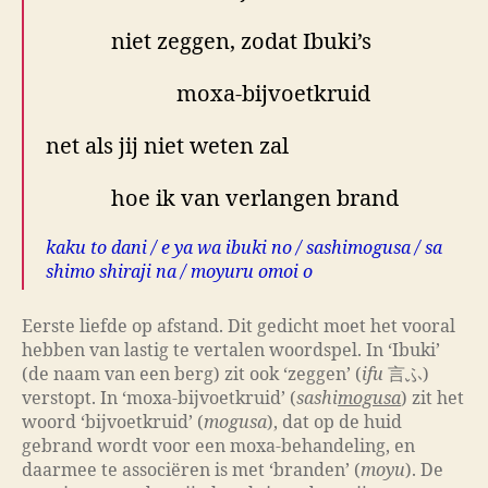
niet zeggen, zodat Ibuki’s
moxa-bijvoetkruid
net als jij niet weten zal
hoe ik van verlangen brand
kaku to dani / e ya wa ibuki no / sashimogusa / sa
shimo shiraji na / moyuru omoi o
Eerste liefde op afstand. Dit gedicht moet het vooral
hebben van lastig te vertalen woordspel. In ‘Ibuki’
(de naam van een berg) zit ook ‘zeggen’ (
ifu
言ふ)
verstopt. In ‘moxa-bijvoetkruid’ (
sashi
mogusa
) zit het
woord ‘bijvoetkruid’ (
mogusa
), dat op de huid
gebrand wordt voor een moxa-behandeling, en
daarmee te associëren is met ‘branden’ (
moyu
). De