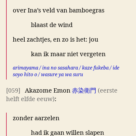
over Ina’s veld van bamboegras
blaast de wind
heel zachtjes, en zo is het: jou
kan ik maar niet vergeten
arimayama / ina no sasahara / kaze fukeba / ide
soyo hito o / wasure ya wa suru
[059]
Akazome Emon
赤染衛門
(eerste
helft elfde eeuw)
:
zonder aarzelen
had ik gaan willen slapen