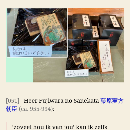
honderd
dichters
één
gedicht [6]
[051]
Heer Fujiwara no Sanekata
藤原実方
朝臣
(ca. 955-994)
:
‘zoveel hou ik van jou’ kan ik zelfs