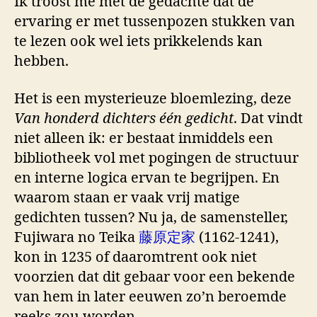
Ik troost me met de gedachte dat de
ervaring er met tussenpozen stukken van
te lezen ook wel iets prikkelends kan
hebben.
Het is een mysterieuze bloemlezing, deze
Van honderd dichters één gedicht
. Dat vindt
niet alleen ik: er bestaat inmiddels een
bibliotheek vol met pogingen de structuur
en interne logica ervan te begrijpen. En
waarom staan er vaak vrij matige
gedichten tussen? Nu ja, de samensteller,
Fujiwara no Teika
藤原定家
(1162-1241),
kon in 1235 of daaromtrent ook niet
voorzien dat dit gebaar voor een bekende
van hem in later eeuwen zo’n beroemde
reeks zou worden.