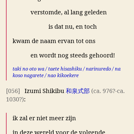
verstomde, al lang geleden
is dat nu, en toch
kwam de naam ervan tot ons
en wordt nog steeds gehoord!
taki no oto wa / taete hisashiku / narinuredo / na
koso nagarete / nao kikoekere
[056]
Izumi Shikibu
和泉式部
(ca. 976?-ca.
1030?)
:
ik zal er niet meer zijn
in deze wereld voor de volgende