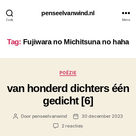
penseelvanwind.nl
Zoek
Menu
Tag:
Fujiwara no Michitsuna no haha
Categorieën
POËZIE
van honderd dichters één
gedicht [6]
Door
penseelvanwind
30 december 2023
Berichtauteur
Berichtdatum
op
2 reacties
van