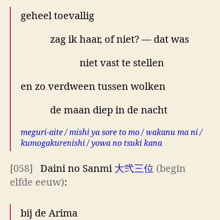
geheel toevallig
zag ik haar, of niet? — dat was
niet vast te stellen
en zo verdween tussen wolken
de maan diep in de nacht
meguri-aite / mishi ya sore to mo / wakanu ma ni /
kumogakurenishi / yowa no tsuki kana
[058]
Daini no Sanmi
大弐三位
(begin
elfde eeuw)
:
bij de Arima