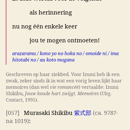
als herinnering
nu nog één enkele keer
jou te mogen ontmoeten!
arazaramu / kono yo no hoka no / omoide ni / ima
hitotabi no / au koto mogana
Geschreven op haar ziekbed. Voor Izumi heb ik een
zwak, zeker sinds ik in wat een vorig leven lijkt haar
memoires (dan wel
vie romancéé
) vertaalde: Izumi
Shikibu,
Jouw koude hart zwijgt. Memoires
(Uitg.
Contact, 1995).
[057]
Murasaki Shikibu
紫式部
(ca. 978?-
na 1019)
: