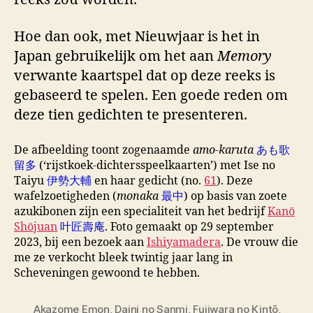
Hoe dan ook, met Nieuwjaar is het in
Japan gebruikelijk om het aan
Memory
verwante kaartspel dat op deze reeks is
gebaseerd te spelen. Een goede reden om
deze tien gedichten te presenteren.
De afbeelding toont zogenaamde
amo-karuta
あも歌
留多
(‘rijstkoek-dichtersspeelkaarten’) met Ise no
Taiyu
伊勢大輔
en haar gedicht (no.
61
). Deze
wafelzoetigheden (
monaka
最中
) op basis van zoete
azukibonen zijn een specialiteit van het bedrijf
Kanō
Shōjuan
叶匠壽庵
. Foto gemaakt op 29 september
2023, bij een bezoek aan
Ishiyamadera
. De vrouw die
me ze verkocht bleek twintig jaar lang in
Scheveningen gewoond te hebben.
Akazome Emon
,
Daini no Sanmi
,
Fujiwara no Kintō
,