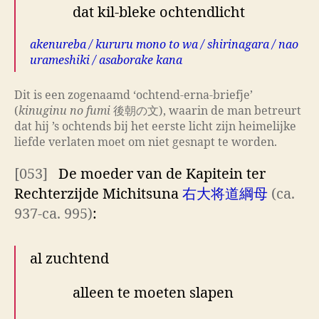
dat kil-bleke ochtendlicht
akenureba / kururu mono to wa / shirinagara / nao
urameshiki / asaborake kana
Dit is een zogenaamd ‘ochtend-erna-briefje’
(
kinuginu no fumi
後朝の文), waarin de man betreurt
dat hij ’s ochtends bij het eerste licht zijn heimelijke
liefde verlaten moet om niet gesnapt te worden.
[053]
De moeder van de Kapitein ter
Rechterzijde Michitsuna
右大将道綱母
(ca.
937-ca. 995)
:
al zuchtend
alleen te moeten slapen