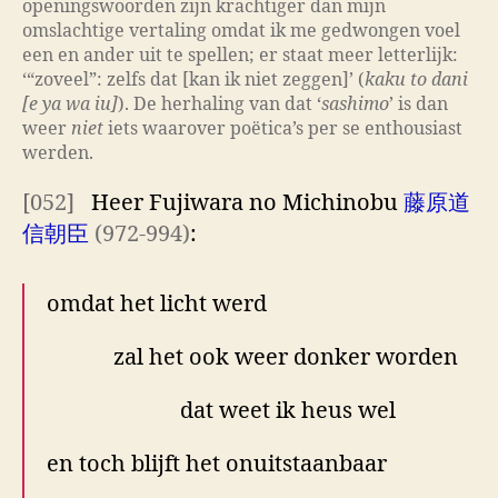
openingswoorden zijn krachtiger dan mijn
omslachtige vertaling omdat ik me gedwongen voel
een en ander uit te spellen; er staat meer letterlijk:
‘“zoveel”: zelfs dat [kan ik niet zeggen]’ (
kaku to dani
[e ya wa iu]
). De herhaling van dat ‘
sashimo
’ is dan
weer
niet
iets waarover poëtica’s per se enthousiast
werden.
[052]
Heer Fujiwara no Michinobu
藤原道
信朝臣
(972-994)
:
omdat het licht werd
zal het ook weer donker worden
dat weet ik heus wel
en toch blijft het onuitstaanbaar