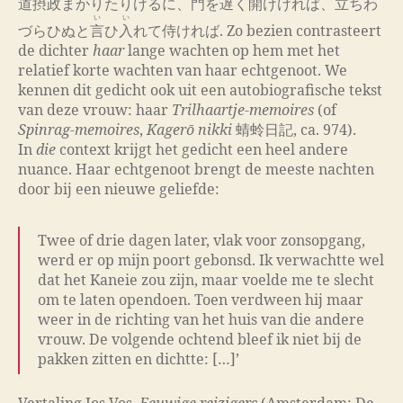
道摂政まかりたりけるに、
門
を
遅
く
開
け
け
れば、
立
ちわ
い
い
づらひぬと
言
ひ
入
れて侍ければ. Zo bezien contrasteert
de dichter
haar
lange wachten op hem met het
relatief korte wachten van haar echtgenoot. We
kennen dit gedicht ook uit een autobiografische tekst
van deze vrouw: haar
Trilhaartje-memoires
(of
Spinrag-memoires
,
Kagerō nikki
蜻蛉日記, ca. 974).
In
die
context krijgt het gedicht een heel andere
nuance. Haar echtgenoot brengt de meeste nachten
door bij een nieuwe geliefde:
Twee of drie dagen later, vlak voor zonsopgang,
werd er op mijn poort gebonsd. Ik verwachtte wel
dat het Kaneie zou zijn, maar voelde me te slecht
om te laten opendoen. Toen verdween hij maar
weer in de richting van het huis van die andere
vrouw. De volgende ochtend bleef ik niet bij de
pakken zitten en dichtte: […]’