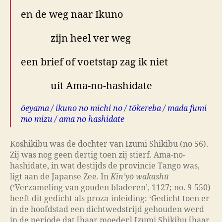
en de weg naar Ikuno
zijn heel ver weg
een brief of voetstap zag ik niet
uit Ama-no-hashidate
ōeyama / ikuno no michi no / tōkereba / mada fumi
mo mizu / ama no hashidate
Koshikibu was de dochter van Izumi Shikibu (no 56).
Zij was nog geen dertig toen zij stierf. Ama-no-
hashidate, in wat destijds de provincie Tango was,
ligt aan de Japanse Zee. In
Kin’yō wakashū
(‘Verzameling van gouden bladeren’, 1127; no. 9-550)
heeft dit gedicht als proza-inleiding: ‘Gedicht toen er
in de hoofdstad een dichtwedstrijd gehouden werd
in de periode dat [haar moeder] Izumi Shikibu [haar