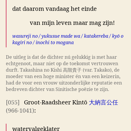
dat daarom vandaag het einde
van mijn leven maar mag zijn!
wasureji no / yukusue made wa / katakereba / kyō o
kagiri no / inochi to mogana
De uitleg is dat de dichter nú gelukkig is met haar
echtgenoot, maar niet op de toekomst vertrouwen
durft. Takashina no Kishi 高階貴子 (var. Takako), de
moeder van een hoge minister én van een keizerin,
had de voor een vrouw uitzonderlijke reputatie een
bedreven dichter van Sinitische poëzie te zijn.
[055]
Groot-Raadsheer Kintō
大納言公任
(966-1041)
:
watervalgeklater