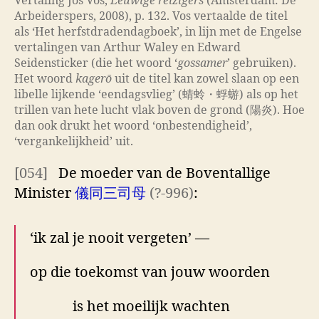
Vertaling Jos Vos,
Eeuwige reizigers
(Amsterdam: De
Arbeiderspers, 2008), p. 132. Vos vertaalde de titel
als ‘Het herfstdradendagboek’, in lijn met de Engelse
vertalingen van Arthur Waley en Edward
Seidensticker (die het woord ‘
gossamer
’ gebruiken).
Het woord
kagerō
uit de titel kan zowel slaan op een
libelle lijkende ‘eendagsvlieg’ (蜻蛉・蜉蝣) als op het
trillen van hete lucht vlak boven de grond (陽炎). Hoe
dan ook drukt het woord ‘onbestendigheid’,
‘vergankelijkheid’ uit.
[054]
De moeder van de Boventallige
Minister
儀同三司母
(?-996)
:
‘ik zal je nooit vergeten’ —
op die toekomst van jouw woorden
is het moeilijk wachten