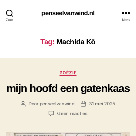
penseelvanwind.nl
Zoek
Menu
Tag:
Machida Kō
Categorieën
POËZIE
mijn hoofd een gatenkaas
Door
penseelvanwind
31 mei 2025
Berichtauteur
Berichtdatum
op
Geen reacties
mijn
hoofd
een