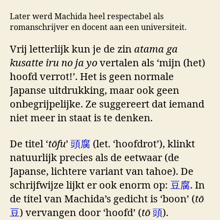
Later werd Machida heel respectabel als
romanschrijver en docent aan een universiteit.
Vrij letterlijk kun je de zin
atama ga
kusatte iru no ja yo
vertalen als ‘mijn (het)
hoofd verrot!’. Het is geen normale
Japanse uitdrukking, maar ook geen
onbegrijpelijke. Ze suggereert dat iemand
niet meer in staat is te denken.
De titel ‘
tōfu
’
頭腐
(let. ‘hoofdrot’), klinkt
natuurlijk precies als de eetwaar (de
Japanse, lichtere variant van tahoe). De
schrijfwijze lijkt er ook enorm op:
豆腐
. In
de titel van Machida’s gedicht is ‘boon’ (
tō
豆
) vervangen door ‘hoofd’ (
tō
頭
).