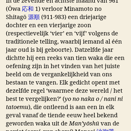
In de zevende en achtste maand van 961
(Ōwa
応和
1) verloor Minamoto no
Shitagō
源順
(911-983) een driejarige
dochter en een vierjarige zoon
(respectievelijk ‘vier’ en ‘vijf’ volgens de
traditionele telling, waarbij iemand al één
jaar oud is bij geboorte). Datzelfde jaar
dichtte hij een reeks van tien waka die een
oefening zijn in het vinden van het juiste
beeld om de vergankelijkheid van ons
bestaan te vangen. Elk gedicht opent met
dezelfde regel ‘waarmee deze wereld / het
best te vergelijken?’ (
yo no naka o / nani ni
tatoemu
), die ontleend is aan een in elk
geval vanaf de tiende eeuw heel bekend
geworden waka uit de
Man’yōshū
van de