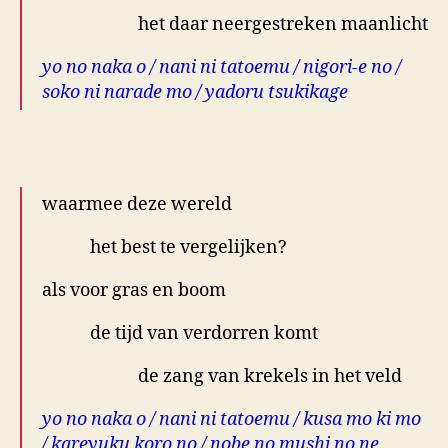
het daar neergestreken maanlicht
yo no naka o / nani ni tatoemu / nigori-e no /
soko ni narade mo / yadoru tsukikage
.
waarmee deze wereld
het best te vergelijken?
als voor gras en boom
de tijd van verdorren komt
de zang van krekels in het veld
yo no naka o / nani ni tatoemu / kusa mo ki mo
/ kareyuku koro no / nobe no mushi no ne