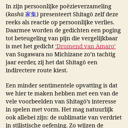
In zijn persoonlijke poëzieverzameling
(
kashū
家集
) presenteert Shitagō zelf deze
reeks als reactie op persoonlijke verlies.
Daarmee worden de gedichten een poging
tot beteugeling van pijn die vergelijkbaar
is met het gedicht
‘Dromend van Amaro’
van Sugawara no Michizane zo’n tachtig
jaar eerder, zij het dat Shitagō een
indirectere route kiest.
Een minder sentimentele opvatting is dat
we hier te maken hebben met een van de
vele voorbeelden van Shitagō’s interesse
in spelen met vorm. Het mag natuurlijk
ook allebei zijn: de sublimatie van verdriet
in stilistische oefening. Zo wijzen de