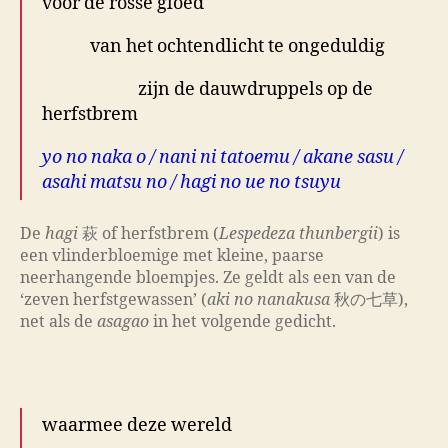
voor de rosse gloed
van het ochtendlicht te ongeduldig
zijn de dauwdruppels op de
herfstbrem
yo no naka o / nani ni tatoemu / akane sasu /
asahi matsu no / hagi no ue no tsuyu
De
hagi
萩 of herfstbrem (
Lespedeza thunbergii
) is
een vlinderbloemige met kleine, paarse
neerhangende bloempjes. Ze geldt als een van de
‘zeven herfstgewassen’ (
aki no nanakusa
秋の七草),
net als de
asagao
in het volgende gedicht.
.
waarmee deze wereld