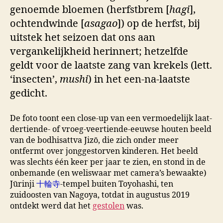
genoemde bloemen (herfstbrem [
hagi
],
ochtendwinde [
asagao
]) op de herfst, bij
uitstek het seizoen dat ons aan
vergankelijkheid herinnert; hetzelfde
geldt voor de laatste zang van krekels (lett.
‘insecten’,
mushi
) in het een-na-laatste
gedicht.
De foto toont een close-up van een vermoedelijk laat-
dertiende- of vroeg-veertiende-eeuwse houten beeld
van de bodhisattva Jizō, die zich onder meer
ontfermt over jonggestorven kinderen. Het beeld
was slechts één keer per jaar te zien, en stond in de
onbemande (en weliswaar met camera’s bewaakte)
Jūrinji
十輪寺
-tempel buiten Toyohashi, ten
zuidoosten van Nagoya, totdat in augustus 2019
ontdekt werd dat het
gestolen
was.