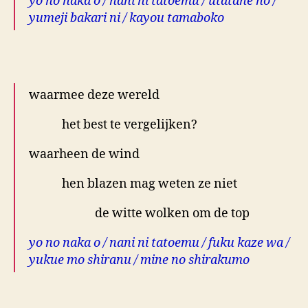
yo no naka o / nani ni tatoemu / utatane no /
yumeji bakari ni / kayou tamaboko
.
waarmee deze wereld
het best te vergelijken?
waarheen de wind
hen blazen mag weten ze niet
de witte wolken om de top
yo no naka o / nani ni tatoemu / fuku kaze wa /
yukue mo shiranu / mine no shirakumo
.