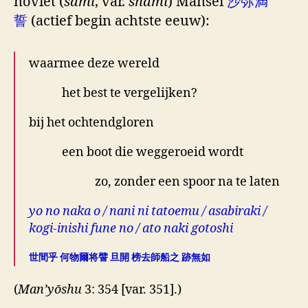
noviet (
sami
, var.
shami
) Mansei
沙弥満
誓
(actief begin achtste eeuw):
waarmee deze wereld
het best te vergelijken?
bij het ochtendgloren
een boot die weggeroeid wordt
zo, zonder een spoor na te laten
yo no naka o / nani ni tatoemu / asabiraki /
kogi-inishi fune no / ato naki gotoshi
世間乎 何物爾将譬 旦開 榜去師船之 跡無如
(
Man’yōshu
3: 354 [var. 351].)