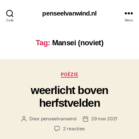
penseelvanwind.nl
Zoek
Menu
Tag:
Mansei (noviet)
Categorieën
POËZIE
weerlicht boven
herfstvelden
Door
penseelvanwind
29 mei 2021
Berichtauteur
Berichtdatum
op
2 reacties
weerlicht