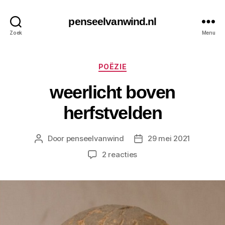
penseelvanwind.nl
Zoek
Menu
Categorieën
POËZIE
weerlicht boven
herfstvelden
Door
penseelvanwind
29 mei 2021
Berichtauteur
Berichtdatum
op
2 reacties
weerlicht
boven
herfstvelden