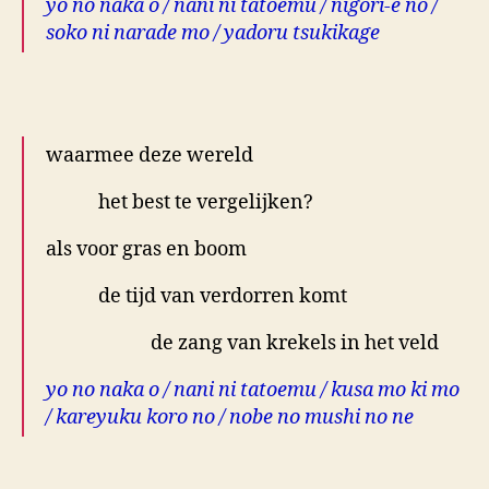
yo no naka o / nani ni tatoemu / nigori-e no /
soko ni narade mo / yadoru tsukikage
.
waarmee deze wereld
het best te vergelijken?
als voor gras en boom
de tijd van verdorren komt
de zang van krekels in het veld
yo no naka o / nani ni tatoemu / kusa mo ki mo
/ kareyuku koro no / nobe no mushi no ne
.