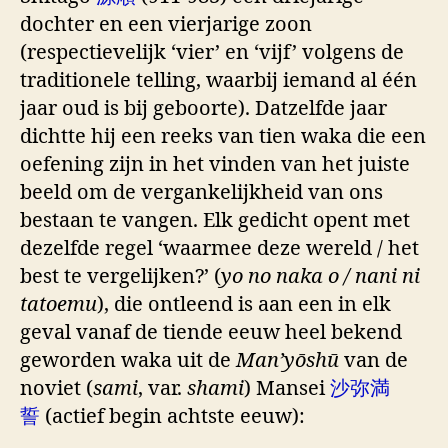
dochter en een vierjarige zoon
(respectievelijk ‘vier’ en ‘vijf’ volgens de
traditionele telling, waarbij iemand al één
jaar oud is bij geboorte). Datzelfde jaar
dichtte hij een reeks van tien waka die een
oefening zijn in het vinden van het juiste
beeld om de vergankelijkheid van ons
bestaan te vangen. Elk gedicht opent met
dezelfde regel ‘waarmee deze wereld / het
best te vergelijken?’ (
yo no naka o / nani ni
tatoemu
), die ontleend is aan een in elk
geval vanaf de tiende eeuw heel bekend
geworden waka uit de
Man’yōshū
van de
noviet (
sami
, var.
shami
) Mansei
沙弥満
誓
(actief begin achtste eeuw):