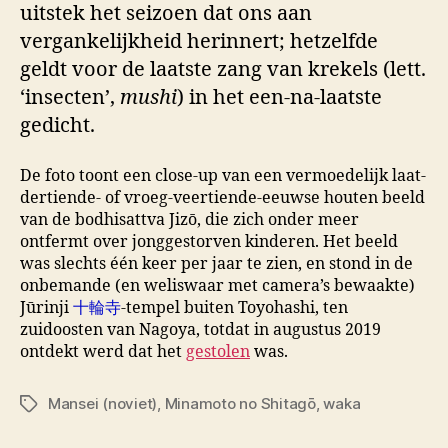
uitstek het seizoen dat ons aan
vergankelijkheid herinnert; hetzelfde
geldt voor de laatste zang van krekels (lett.
‘insecten’,
mushi
) in het een-na-laatste
gedicht.
De foto toont een close-up van een vermoedelijk laat-
dertiende- of vroeg-veertiende-eeuwse houten beeld
van de bodhisattva Jizō, die zich onder meer
ontfermt over jonggestorven kinderen. Het beeld
was slechts één keer per jaar te zien, en stond in de
onbemande (en weliswaar met camera’s bewaakte)
Jūrinji
十輪寺
-tempel buiten Toyohashi, ten
zuidoosten van Nagoya, totdat in augustus 2019
ontdekt werd dat het
gestolen
was.
Mansei (noviet)
,
Minamoto no Shitagō
,
waka
Tags