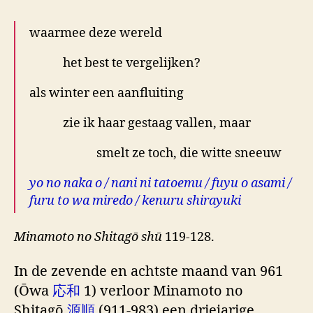
waarmee deze wereld
het best te vergelijken?
als winter een aanfluiting
zie ik haar gestaag vallen, maar
smelt ze toch, die witte sneeuw
yo no naka o / nani ni tatoemu / fuyu o asami /
furu to wa miredo / kenuru shirayuki
Minamoto no Shitagō shū
119-128.
In de zevende en achtste maand van 961
(Ōwa
応和
1) verloor Minamoto no
Shitagō
源順
(911-983) een driejarige