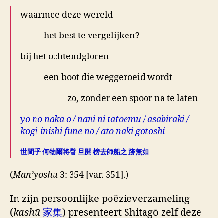
waarmee deze wereld
het best te vergelijken?
bij het ochtendgloren
een boot die weggeroeid wordt
zo, zonder een spoor na te laten
yo no naka o / nani ni tatoemu / asabiraki /
kogi-inishi fune no / ato naki gotoshi
世間乎 何物爾将譬 旦開 榜去師船之 跡無如
(
Man’yōshu
3: 354 [var. 351].)
In zijn persoonlijke poëzieverzameling
(
kashū
家集
) presenteert Shitagō zelf deze