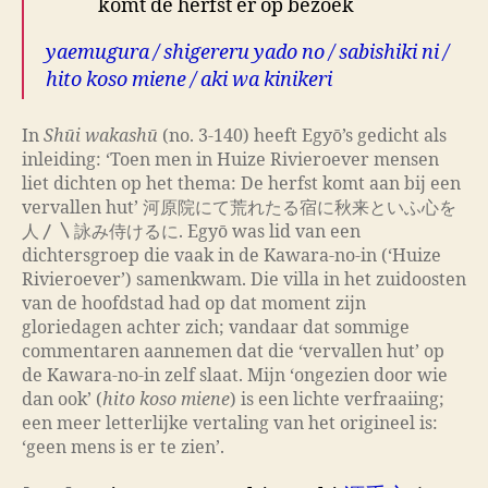
komt de herfst er op bezoek
yaemugura / shigereru yado no / sabishiki ni /
hito koso miene / aki wa kinikeri
In
Shūi wakashū
(no. 3-140) heeft Egyō’s gedicht als
inleiding: ‘Toen men in Huize Rivieroever mensen
liet dichten op het thema: De herfst komt aan bij een
vervallen hut’ 河原院にて荒れたる宿に秋来といふ心を
人〳〵詠み侍けるに. Egyō was lid van een
dichtersgroep die vaak in de Kawara-no-in (‘Huize
Rivieroever’) samenkwam. Die villa in het zuidoosten
van de hoofdstad had op dat moment zijn
gloriedagen achter zich; vandaar dat sommige
commentaren aannemen dat die ‘vervallen hut’ op
de Kawara-no-in zelf slaat. Mijn ‘ongezien door wie
dan ook’ (
hito koso miene
) is een lichte verfraaiing;
een meer letterlijke vertaling van
het origineel is:
‘geen mens is er te zien’.