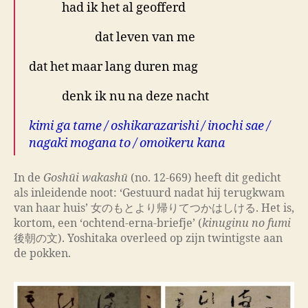
had ik het al geofferd
dat leven van me
dat het maar lang duren mag
denk ik nu na deze nacht
kimi ga tame / oshikarazarishi / inochi sae /
nagaki mogana to / omoikeru kana
In de
Goshūi wakashū
(no. 12-669) heeft dit gedicht
als inleidende noot: ‘Gestuurd nadat hij terugkwam
van haar huis’ 女のもとより帰りてつかはしける. Het is,
kortom, een ‘ochtend-erna-briefje’ (
kinuginu no fumi
後朝の文). Yoshitaka overleed op zijn twintigste aan
de pokken.