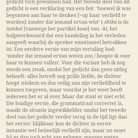
gedicht toch gewonnen had. Het tweede deel van dit
gedicht is een verklaring van een feit: ‘hoewel ik was
begonnen aan haar te denken [=op haar verliefd te
worden] zonder dat iemand ervan wist’ (-
shika
is de
izenkei
[vanwege het partikel
koso
] van –
ki
, het
hulpwerkwoord dat een handeling in het verleden
aangeeft waarbij de spreker emotioneel betrokken
is). Een eerdere versie van mijn vertaling had:
‘zonder dat iemand ervan weten zou / hoopte ik voor
haar te kunnen vallen’. Voor die variant heb ik nog
steeds een zwak, omdat het gedicht dan geen uitleg
behoeft: alles betreft nog prille liefde, de dichter
hoopt stiekem en dus veilig aan zijn verliefdheid te
kunnen toegeven, maar voordat je het weet heeft
iedereen het er al over. Maar dat staat er niet echt.
Die huidige versie, die grammaticaal correcter is,
maakt de situatie ingewikkelder omdat het tweede
deel van het gedicht verder terug in de tijd ligt dan
het eerste: blijkbaar kon de dichter in eerste
instantie wel heimelijk verliefd zijn, maar nu moet
hij er dan toch echt aan geloven: mensen weten