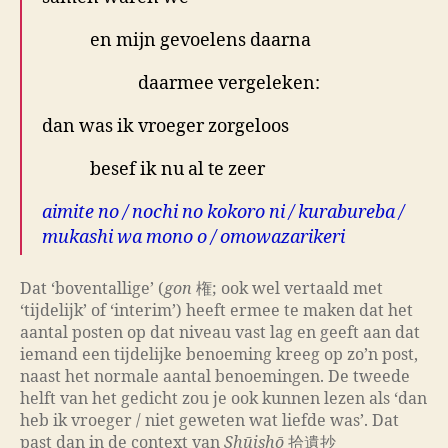
en mijn gevoelens daarna
daarmee vergeleken:
dan was ik vroeger zorgeloos
besef ik nu al te zeer
aimite no / nochi no kokoro ni / kurabureba /
mukashi wa mono o / omowazarikeri
Dat ‘boventallige’ (
gon
権; ook wel vertaald met
‘tijdelijk’ of ‘interim’) heeft ermee te maken dat het
aantal posten op dat niveau vast lag en geeft aan dat
iemand een tijdelijke benoeming kreeg op zo’n post,
naast het normale aantal benoemingen. De tweede
helft van het gedicht zou je ook kunnen lezen als ‘dan
heb ik vroeger / niet geweten wat liefde was’. Dat
past dan in de context van
Shūishō
拾遺抄