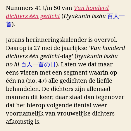
Nummers 41 t/m 50 van
Van honderd
dichters één gedicht
(
Hyakunin isshu
百人一
首
).
Japans herinneringskalender is overvol.
Daarop is 27 mei de jaarlijkse ‘
Van honderd
dichters één gedicht
-dag’ (
hyakunin isshu
no hi
百人一首の日
). Laten we dat maar
eens vieren met een segment waarin op
één na (no. 47) alle gedichten de liefde
behandelen. De dichters zijn allemaal
mannen dit keer; daar staat dan tegenover
dat het hierop volgende tiental weer
voornamelijk van vrouwelijke dichters
afkomstig is.