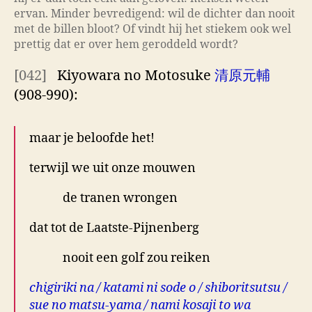
ervan. Minder bevredigend: wil de dichter dan nooit
met de billen bloot? Of vindt hij het stiekem ook wel
prettig dat er over hem geroddeld wordt?
[042]
Kiyowara no Motosuke
清原元輔
(908-990):
maar je beloofde het!
terwijl we uit onze mouwen
de tranen wrongen
dat tot de Laatste-Pijnenberg
nooit een golf zou reiken
chigiriki na / katami ni sode o / shiboritsutsu /
sue no matsu-yama / nami kosaji to wa