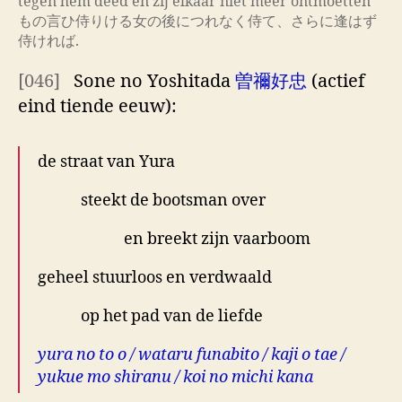
tegen hem deed en zij elkaar niet meer ontmoetten’
もの言ひ侍りける女の後につれなく侍て、さらに逢はず
侍ければ.
[046]
Sone no Yoshitada
曽禰好忠
(actief
eind tiende eeuw):
de straat van Yura
steekt de bootsman over
en breekt zijn vaarboom
geheel stuurloos en verdwaald
op het pad van de liefde
yura no to o / wataru funabito / kaji o tae /
yukue mo shiranu / koi no michi kana