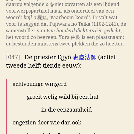
daarop volgende
o
をniet opvatten als een lijdend
voorwerpspartikel maar als onderdeel van een
woord:
kaji-o
梶緒, ‘vaarboom-koord’. Er valt wat
voor te zeggen dat Fujiwara no Teika (1162-1241), de
samensteller van
Van honderd dichters één gedicht
,
het woord zo begreep. Yura 由良 is een plaatsnaam;
er bestonden minstens twee plekken die zo heetten.
[047]
De priester Egyō
恵慶法師
(actief
tweede helft tiende eeuw):
achtvoudige wingerd
groeit welig wild bij een hut
in die eenzaamheid
ongezien door wie dan ook