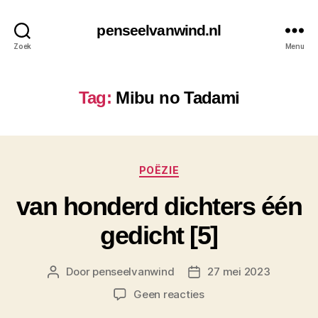
penseelvanwind.nl
Zoek
Menu
Tag:
Mibu no Tadami
Categorieën
POËZIE
van honderd dichters één
gedicht [5]
Door
penseelvanwind
27 mei 2023
Berichtauteur
Berichtdatum
op
Geen reacties
van