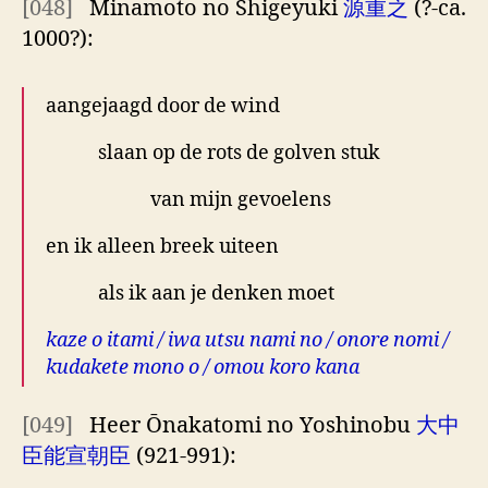
[048]
Minamoto no Shigeyuki
源重之
(?-ca.
1000?):
aangejaagd door de wind
slaan op de rots de golven stuk
van mijn gevoelens
en ik alleen breek uiteen
als ik aan je denken moet
kaze o itami / iwa utsu nami no / onore nomi /
kudakete mono o / omou koro kana
[049]
Heer Ōnakatomi no Yoshinobu
大中
臣能宣朝臣
(921-991):