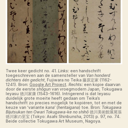
Twee keer gedicht no. 41.
Links:
een handschrift
toegeschreven aan de samensteller van
Van honderd
dichters één gedicht
, Fujiwara no Teika 藤原定家 (1162-
1241). Bron:
Google Art Project
.
Rechts:
een kopie daarvan
door de eerste
shōgun
van vroegmodern Japan, Tokugawa
Ieyasu 徳川家康 (1543-1616). Intrigerend is dat Ieyasu
duidelijk grote moeite heeft gedaan om Teika’s
handschrift zo precies mogelijk te kopiëren, tot en met de
keuze van ‘variante
kana
’ (
hentaigana
) toe. Bron:
Tokugawa
Bijutsukan ten Owari Tokugawa-ke no shihō
徳川美術館展尾張
徳川家の至宝 (Tokyo: Asahi Shinbunsha, 2013) p. 97, no. 74.
Beide collectie Tokugawa Art Museum, Nagoya.