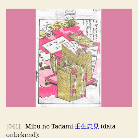
honderd
dichters
één
gedicht [5]
[041]
Mibu no Tadami
壬生忠見
(data
onbekend):