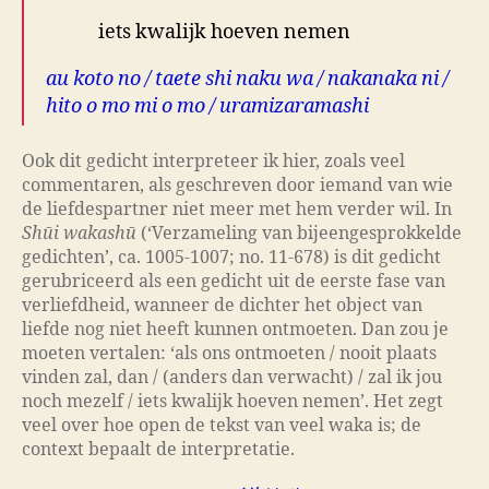
iets kwalijk hoeven nemen
au koto no / taete shi naku wa / nakanaka ni /
hito o mo mi o mo / uramizaramashi
Ook dit gedicht interpreteer ik hier, zoals veel
commentaren, als geschreven door iemand van wie
de liefdespartner niet meer met hem verder wil. In
Shūi wakashū
(‘Verzameling van bijeengesprokkelde
gedichten’, ca. 1005-1007; no. 11-678) is dit gedicht
gerubriceerd als een gedicht uit de eerste fase van
verliefdheid, wanneer de dichter het object van
liefde nog niet heeft kunnen ontmoeten. Dan zou je
moeten vertalen: ‘als ons ontmoeten / nooit plaats
vinden zal, dan / (anders dan verwacht) / zal ik jou
noch mezelf / iets kwalijk hoeven nemen’. Het zegt
veel over hoe open de tekst van veel waka is; de
context bepaalt de interpretatie.