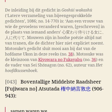
De inleiding bij dit gedicht in
Goshūi wakashū
(‘Latere verzameling van bijeengesprokkelde
gedichten’, 1086; no. 14-770) is: ‘Aan een vrouw van
wie de gevoelens veranderd waren, [geschreven] in
de plaats van iemand anders’ 心変わり侍りける女に、
人に代りて. Mouwen zijn in hoofse poëzie altijd nat
van tranen, die de dichter hier niet expliciet noemt.
Motosuke’s gedicht sluit mooi aan bij dat van de
hofdame Ukon in deze reeks (no.
38
). Motosuke was
de kleinzoon van
Kiyowara no Fukayabu
(no.
36
) en
de vader van Sei Shōnagon (no. 62), auteur van
Het
hoofdkussenboek
.
[043]
Boventallige Middelste Raadsheer
[Fujiwara no] Atsutada
権中納言敦忠
(906-
943):
samen waren we