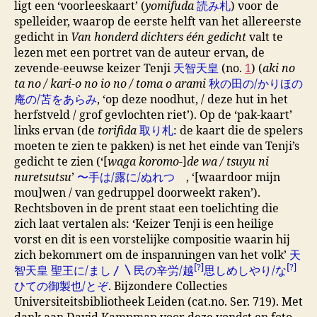
ligt een ‘voorleeskaart’ (
yomifuda
読み札
) voor de
spelleider, waarop de eerste helft van het allereerste
gedicht in
Van honderd dichters één gedicht
valt te
lezen met een portret van de auteur ervan, de
zevende-eeuwse keizer Tenji
天智天皇
(no.
1
) (
aki no
ta no / kari-o no io no / toma o arami
秋の田の/かりほの
庵の/苫をあらみ
, ‘op deze noodhut, / deze hut in het
herfstveld / grof gevlochten riet’). Op de ‘pak-kaart’
links ervan (de
torifida
取り札
: de kaart die de spelers
moeten te zien te pakken) is net het einde van Tenji’s
gedicht te zien (‘[
waga koromo
-]
de wa / tsuyu ni
nuretsutsu
’
〜手は/露に/ぬれつゝ
, ‘[waardoor mijn
mou]wen / van gedruppel doorweekt raken’).
Rechtsboven in de prent staat een toelichting die
zich laat vertalen als: ‘Keizer Tenji is een heilige
vorst en dit is een vorstelijke compositie waarin hij
zich bekommert om de inspanningen van het volk’
天
[?]
[?]
智天皇 聖王に/まし〳〵民の辛労/越
思しめしやり/な
ひての御製也/とぞ
. Bijzondere Collecties
Universiteitsbibliotheek Leiden (cat.no. Ser. 719). Met