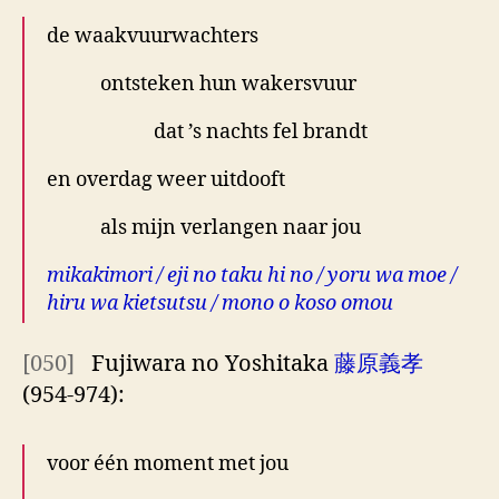
de waakvuurwachters
ontsteken hun wakersvuur
dat ’s nachts fel brandt
en overdag weer uitdooft
als mijn verlangen naar jou
mikakimori / eji no taku hi no / yoru wa moe /
hiru wa kietsutsu / mono o koso omou
[050]
Fujiwara no Yoshitaka
藤原義孝
(954-974):
voor één moment met jou