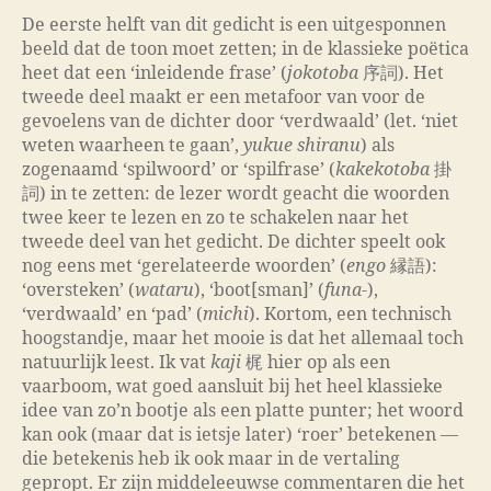
De eerste helft van dit gedicht is een uitgesponnen
beeld dat de toon moet zetten; in de klassieke poëtica
heet dat een ‘inleidende frase’ (
jokotoba
序詞). Het
tweede deel maakt er een metafoor van voor de
gevoelens van de dichter door ‘verdwaald’ (let. ‘niet
weten waarheen te gaan’,
yukue shiranu
) als
zogenaamd ‘spilwoord’ or ‘spilfrase’ (
kakekotoba
掛
詞) in te zetten: de lezer wordt geacht die woorden
twee keer te lezen en zo te schakelen naar het
tweede deel van het gedicht. De dichter speelt ook
nog eens met ‘gerelateerde woorden’ (
engo
縁語):
‘oversteken’ (
wataru
), ‘boot[sman]’ (
funa
-),
‘verdwaald’ en ‘pad’ (
michi
). Kortom, een technisch
hoogstandje, maar het mooie is dat het allemaal toch
natuurlijk leest. Ik vat
kaji
梶 hier op als een
vaarboom, wat goed aansluit bij het heel klassieke
idee van zo’n bootje als een platte punter; het woord
kan ook (maar dat is ietsje later) ‘roer’ betekenen —
die betekenis heb ik ook maar in de vertaling
gepropt. Er zijn middeleeuwse commentaren die het