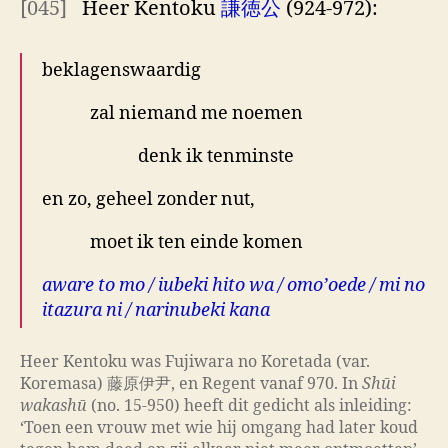
[045]
Heer Kentoku
謙徳公
(924-972):
beklagenswaardig
zal niemand me noemen
denk ik tenminste
en zo, geheel zonder nut,
moet ik ten einde komen
aware to mo / iubeki hito wa / omo’oede / mi no
itazura ni / narinubeki kana
Heer Kentoku was Fujiwara no Koretada (var.
Koremasa) 藤原伊尹, en Regent vanaf 970. In
Shūi
wakashū
(no. 15-950) heeft dit gedicht als inleiding:
‘Toen een vrouw met wie hij omgang had later koud