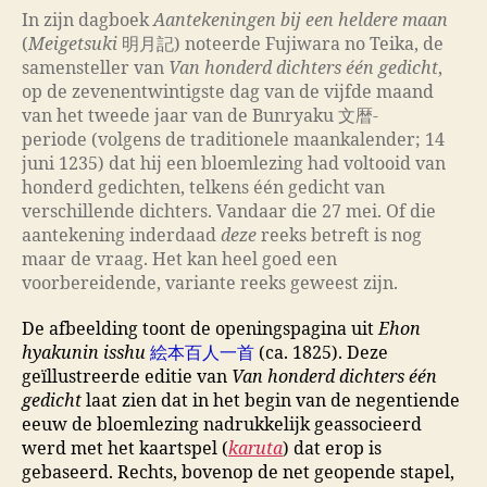
In zijn dagboek
Aantekeningen bij een heldere maan
(
Meigetsuki
明月記) noteerde Fujiwara no Teika, de
samensteller van
Van honderd dichters één gedicht
,
op de zevenentwintigste dag van de vijfde maand
van het
tweede jaar van de Bunryaku 文暦-
periode
(volgens de traditionele maankalender; 14
juni 1235) dat hij een bloemlezing had voltooid van
honderd gedichten, telkens één gedicht van
verschillende dichters. Vandaar die 27 mei. Of die
aantekening inderdaad
deze
reeks betreft is nog
maar de vraag. Het kan heel goed een
voorbereidende, variante reeks geweest zijn.
De afbeelding toont de openingspagina uit
Ehon
hyakunin isshu
絵本百人一首
(ca. 1825). Deze
geïllustreerde editie van
Van honderd dichters één
gedicht
laat zien dat in het begin van de negentiende
eeuw de bloemlezing nadrukkelijk geassocieerd
werd met het kaartspel (
karuta
) dat erop is
gebaseerd. Rechts, bovenop de net geopende stapel,