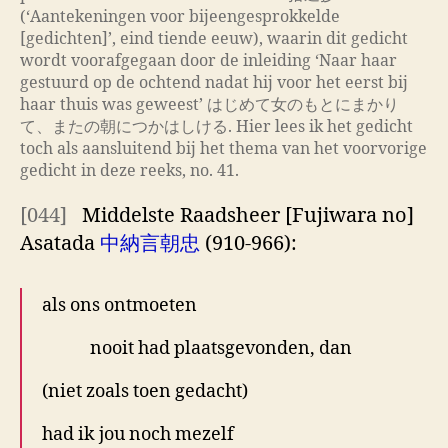
(‘Aantekeningen voor bijeengesprokkelde
[gedichten]’, eind tiende eeuw), waarin dit gedicht
wordt voorafgegaan door de inleiding ‘Naar haar
gestuurd op de ochtend nadat hij voor het eerst bij
haar thuis was geweest’ はじめて女のもとにまかり
て、またの朝につかはしける. Hier lees ik het gedicht
toch als aansluitend bij het thema van het voorvorige
gedicht in deze reeks, no. 41.
[044]
Middelste Raadsheer [Fujiwara no]
Asatada
中納言朝忠
(910-966):
als ons ontmoeten
nooit had plaatsgevonden, dan
(niet zoals toen gedacht)
had ik jou noch mezelf