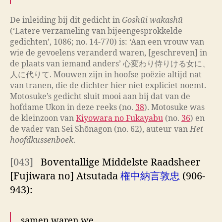
De inleiding bij dit gedicht in
Goshūi wakashū
(‘Latere verzameling van bijeengesprokkelde
gedichten’, 1086; no. 14-770) is: ‘Aan een vrouw van
wie de gevoelens veranderd waren, [geschreven] in
de plaats van iemand anders’ 心変わり侍りける女に、
人に代りて. Mouwen zijn in hoofse poëzie altijd nat
van tranen, die de dichter hier niet expliciet noemt.
Motosuke’s gedicht sluit mooi aan bij dat van de
hofdame Ukon in deze reeks (no.
38
). Motosuke was
de kleinzoon van
Kiyowara no Fukayabu
(no.
36
) en
de vader van Sei Shōnagon (no. 62), auteur van
Het
hoofdkussenboek
.
[043]
Boventallige Middelste Raadsheer
[Fujiwara no] Atsutada
権中納言敦忠
(906-
943):
samen waren we