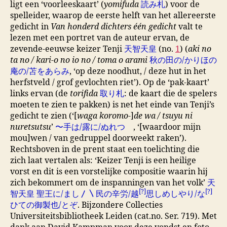
ligt een ‘voorleeskaart’ (
yomifuda
読み札
) voor de
spelleider, waarop de eerste helft van het allereerste
gedicht in
Van honderd dichters één gedicht
valt te
lezen met een portret van de auteur ervan, de
zevende-eeuwse keizer Tenji
天智天皇
(no.
1
) (
aki no
ta no / kari-o no io no / toma o arami
秋の田の/かりほの
庵の/苫をあらみ
, ‘op deze noodhut, / deze hut in het
herfstveld / grof gevlochten riet’). Op de ‘pak-kaart’
links ervan (de
torifida
取り札
: de kaart die de spelers
moeten te zien te pakken) is net het einde van Tenji’s
gedicht te zien (‘[
waga koromo
-]
de wa / tsuyu ni
nuretsutsu
’
〜手は/露に/ぬれつゝ
, ‘[waardoor mijn
mou]wen / van gedruppel doorweekt raken’).
Rechtsboven in de prent staat een toelichting die
zich laat vertalen als: ‘Keizer Tenji is een heilige
vorst en dit is een vorstelijke compositie waarin hij
zich bekommert om de inspanningen van het volk’
天
[?]
[?]
智天皇 聖王に/まし〳〵民の辛労/越
思しめしやり/な
ひての御製也/とぞ
. Bijzondere Collecties
Universiteitsbibliotheek Leiden (cat.no. Ser. 719). Met