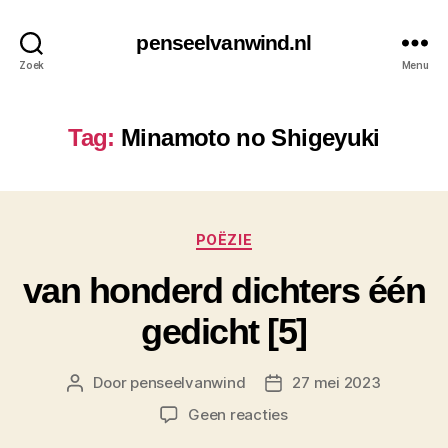
penseelvanwind.nl
Zoek
Menu
Tag:
Minamoto no Shigeyuki
Categorieën
POËZIE
van honderd dichters één
gedicht [5]
Door
penseelvanwind
27 mei 2023
Berichtauteur
Berichtdatum
op
Geen reacties
van