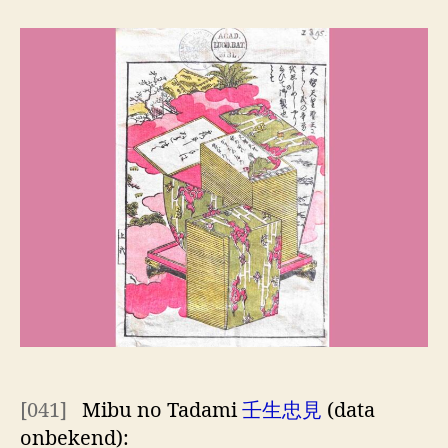
honderd
dichters
één
gedicht [5]
[041]
Mibu no Tadami
壬生忠見
(data
onbekend):