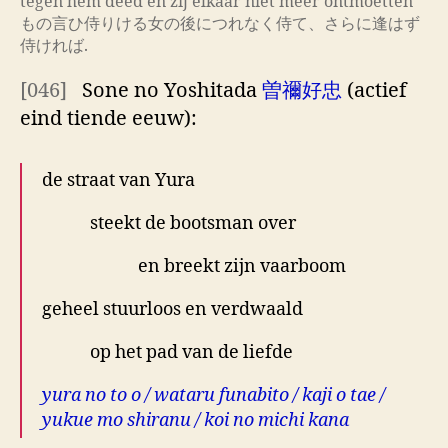
tegen hem deed en zij elkaar niet meer ontmoetten’
もの言ひ侍りける女の後につれなく侍て、さらに逢はず
侍ければ.
[046]
Sone no Yoshitada
曽禰好忠
(actief
eind tiende eeuw):
de straat van Yura
steekt de bootsman over
en breekt zijn vaarboom
geheel stuurloos en verdwaald
op het pad van de liefde
yura no to o / wataru funabito / kaji o tae /
yukue mo shiranu / koi no michi kana