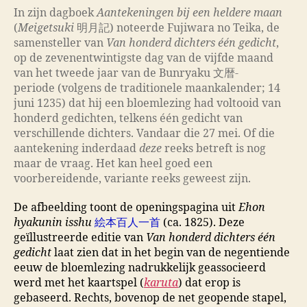
In zijn dagboek
Aantekeningen bij een heldere maan
(
Meigetsuki
明月記) noteerde Fujiwara no Teika, de
samensteller van
Van honderd dichters één gedicht
,
op de zevenentwintigste dag van de vijfde maand
van het
tweede jaar van de Bunryaku 文暦-
periode
(volgens de traditionele maankalender; 14
juni 1235) dat hij een bloemlezing had voltooid van
honderd gedichten, telkens één gedicht van
verschillende dichters. Vandaar die 27 mei. Of die
aantekening inderdaad
deze
reeks betreft is nog
maar de vraag. Het kan heel goed een
voorbereidende, variante reeks geweest zijn.
De afbeelding toont de openingspagina uit
Ehon
hyakunin isshu
絵本百人一首
(ca. 1825). Deze
geïllustreerde editie van
Van honderd dichters één
gedicht
laat zien dat in het begin van de negentiende
eeuw de bloemlezing nadrukkelijk geassocieerd
werd met het kaartspel (
karuta
) dat erop is
gebaseerd. Rechts, bovenop de net geopende stapel,