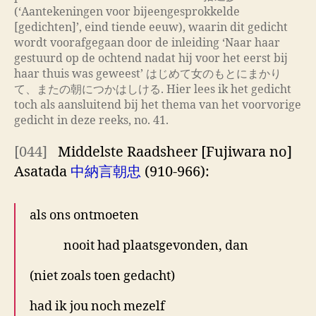
(‘Aantekeningen voor bijeengesprokkelde
[gedichten]’, eind tiende eeuw), waarin dit gedicht
wordt voorafgegaan door de inleiding ‘Naar haar
gestuurd op de ochtend nadat hij voor het eerst bij
haar thuis was geweest’ はじめて女のもとにまかり
て、またの朝につかはしける. Hier lees ik het gedicht
toch als aansluitend bij het thema van het voorvorige
gedicht in deze reeks, no. 41.
[044]
Middelste Raadsheer [Fujiwara no]
Asatada
中納言朝忠
(910-966):
als ons ontmoeten
nooit had plaatsgevonden, dan
(niet zoals toen gedacht)
had ik jou noch mezelf