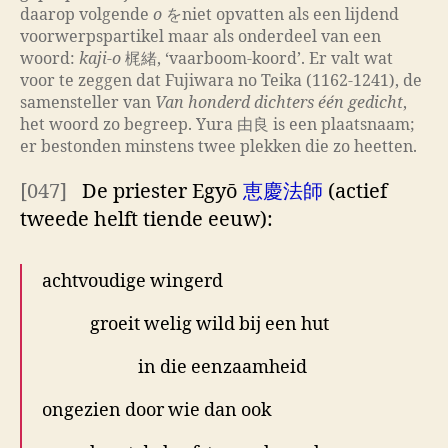
daarop volgende
o
をniet opvatten als een lijdend
voorwerpspartikel maar als onderdeel van een
woord:
kaji-o
梶緒, ‘vaarboom-koord’. Er valt wat
voor te zeggen dat Fujiwara no Teika (1162-1241), de
samensteller van
Van honderd dichters één gedicht
,
het woord zo begreep. Yura 由良 is een plaatsnaam;
er bestonden minstens twee plekken die zo heetten.
[047]
De priester Egyō
恵慶法師
(actief
tweede helft tiende eeuw):
achtvoudige wingerd
groeit welig wild bij een hut
in die eenzaamheid
ongezien door wie dan ook