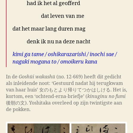
had ik het al geofferd
dat leven van me
dat het maar lang duren mag
denk ik nu na deze nacht
kimi ga tame / oshikarazarishi / inochi sae /
nagaki mogana to / omoikeru kana
In de
Goshūi wakashū
(no. 12-669) heeft dit gedicht
als inleidende noot: ‘Gestuurd nadat hij terugkwam
van haar huis’ 女のもとより帰りてつかはしける. Het is,
kortom, een ‘ochtend-erna-briefje’ (
kinuginu no fumi
後朝の文). Yoshitaka overleed op zijn twintigste aan
de pokken.