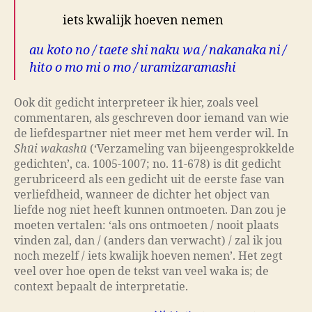
iets kwalijk hoeven nemen
au koto no / taete shi naku wa / nakanaka ni /
hito o mo mi o mo / uramizaramashi
Ook dit gedicht interpreteer ik hier, zoals veel
commentaren, als geschreven door iemand van wie
de liefdespartner niet meer met hem verder wil. In
Shūi wakashū
(‘Verzameling van bijeengesprokkelde
gedichten’, ca. 1005-1007; no. 11-678) is dit gedicht
gerubriceerd als een gedicht uit de eerste fase van
verliefdheid, wanneer de dichter het object van
liefde nog niet heeft kunnen ontmoeten. Dan zou je
moeten vertalen: ‘als ons ontmoeten / nooit plaats
vinden zal, dan / (anders dan verwacht) / zal ik jou
noch mezelf / iets kwalijk hoeven nemen’. Het zegt
veel over hoe open de tekst van veel waka is; de
context bepaalt de interpretatie.