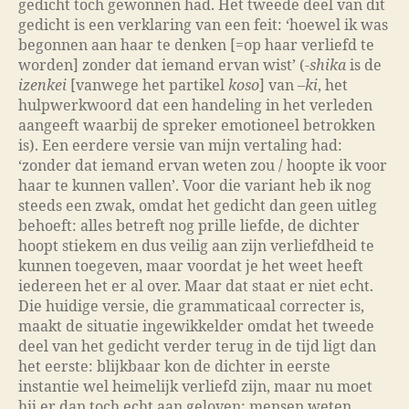
gedicht toch gewonnen had. Het tweede deel van dit
gedicht is een verklaring van een feit: ‘hoewel ik was
begonnen aan haar te denken [=op haar verliefd te
worden] zonder dat iemand ervan wist’ (-
shika
is de
izenkei
[vanwege het partikel
koso
] van –
ki
, het
hulpwerkwoord dat een handeling in het verleden
aangeeft waarbij de spreker emotioneel betrokken
is). Een eerdere versie van mijn vertaling had:
‘zonder dat iemand ervan weten zou / hoopte ik voor
haar te kunnen vallen’. Voor die variant heb ik nog
steeds een zwak, omdat het gedicht dan geen uitleg
behoeft: alles betreft nog prille liefde, de dichter
hoopt stiekem en dus veilig aan zijn verliefdheid te
kunnen toegeven, maar voordat je het weet heeft
iedereen het er al over. Maar dat staat er niet echt.
Die huidige versie, die grammaticaal correcter is,
maakt de situatie ingewikkelder omdat het tweede
deel van het gedicht verder terug in de tijd ligt dan
het eerste: blijkbaar kon de dichter in eerste
instantie wel heimelijk verliefd zijn, maar nu moet
hij er dan toch echt aan geloven: mensen weten