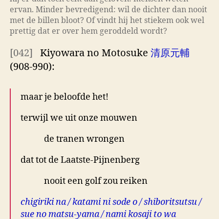
ervan. Minder bevredigend: wil de dichter dan nooit
met de billen bloot? Of vindt hij het stiekem ook wel
prettig dat er over hem geroddeld wordt?
[042]
Kiyowara no Motosuke
清原元輔
(908-990):
maar je beloofde het!
terwijl we uit onze mouwen
de tranen wrongen
dat tot de Laatste-Pijnenberg
nooit een golf zou reiken
chigiriki na / katami ni sode o / shiboritsutsu /
sue no matsu-yama / nami kosaji to wa