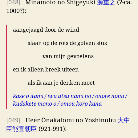
[048]
Minamoto no Shigeyuki
源重之
(?-ca.
1000?):
aangejaagd door de wind
slaan op de rots de golven stuk
van mijn gevoelens
en ik alleen breek uiteen
als ik aan je denken moet
kaze o itami / iwa utsu nami no / onore nomi /
kudakete mono o / omou koro kana
[049]
Heer Ōnakatomi no Yoshinobu
大中
臣能宣朝臣
(921-991):