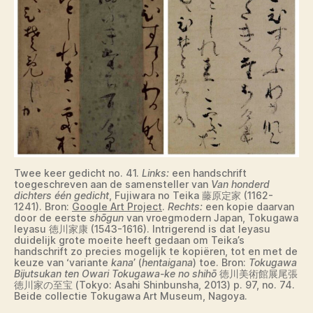
Twee keer gedicht no. 41.
Links:
een handschrift
toegeschreven aan de samensteller van
Van honderd
dichters één gedicht
, Fujiwara no Teika 藤原定家 (1162-
1241). Bron:
Google Art Project
.
Rechts:
een kopie daarvan
door de eerste
shōgun
van vroegmodern Japan, Tokugawa
Ieyasu 徳川家康 (1543-1616). Intrigerend is dat Ieyasu
duidelijk grote moeite heeft gedaan om Teika’s
handschrift zo precies mogelijk te kopiëren, tot en met de
keuze van ‘variante
kana
’ (
hentaigana
) toe. Bron:
Tokugawa
Bijutsukan ten Owari Tokugawa-ke no shihō
徳川美術館展尾張
徳川家の至宝 (Tokyo: Asahi Shinbunsha, 2013) p. 97, no. 74.
Beide collectie Tokugawa Art Museum, Nagoya.