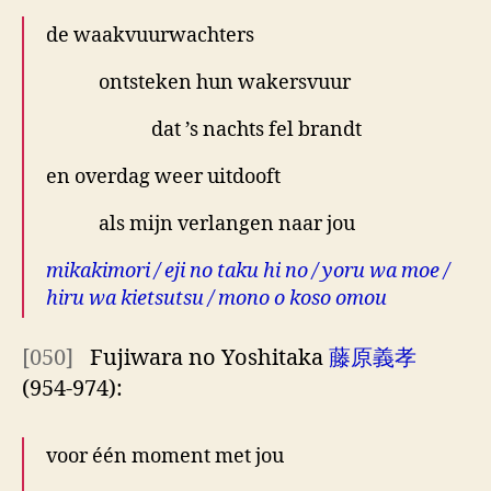
de waakvuurwachters
ontsteken hun wakersvuur
dat ’s nachts fel brandt
en overdag weer uitdooft
als mijn verlangen naar jou
mikakimori / eji no taku hi no / yoru wa moe /
hiru wa kietsutsu / mono o koso omou
[050]
Fujiwara no Yoshitaka
藤原義孝
(954-974):
voor één moment met jou