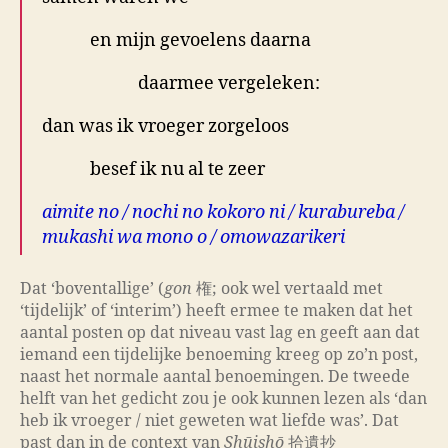
en mijn gevoelens daarna
daarmee vergeleken:
dan was ik vroeger zorgeloos
besef ik nu al te zeer
aimite no / nochi no kokoro ni / kurabureba /
mukashi wa mono o / omowazarikeri
Dat ‘boventallige’ (
gon
権; ook wel vertaald met
‘tijdelijk’ of ‘interim’) heeft ermee te maken dat het
aantal posten op dat niveau vast lag en geeft aan dat
iemand een tijdelijke benoeming kreeg op zo’n post,
naast het normale aantal benoemingen. De tweede
helft van het gedicht zou je ook kunnen lezen als ‘dan
heb ik vroeger / niet geweten wat liefde was’. Dat
past dan in de context van
Shūishō
拾遺抄