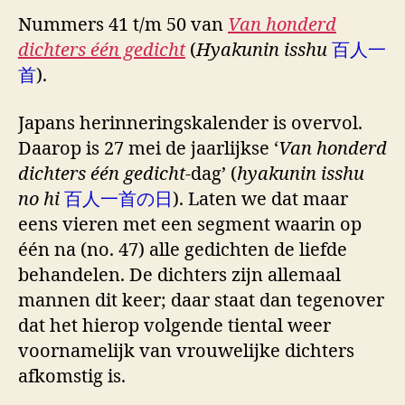
Nummers 41 t/m 50 van
Van honderd
dichters één gedicht
(
Hyakunin isshu
百人一
首
).
Japans herinneringskalender is overvol.
Daarop is 27 mei de jaarlijkse ‘
Van honderd
dichters één gedicht
-dag’ (
hyakunin isshu
no hi
百人一首の日
). Laten we dat maar
eens vieren met een segment waarin op
één na (no. 47) alle gedichten de liefde
behandelen. De dichters zijn allemaal
mannen dit keer; daar staat dan tegenover
dat het hierop volgende tiental weer
voornamelijk van vrouwelijke dichters
afkomstig is.