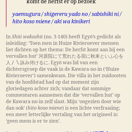
komt de herfst er op bezoek
yaemugura / shigereru yado no / sabishiki ni /
hito koso miene / aki wa kinikeri
In
Shūi wakashū
(no. 3-140) heeft Egyō’s gedicht als
inleiding: ‘Toen men in Huize Rivieroever mensen
liet dichten op het thema: De herfst komt aan bij een
vervallen hut’ 河原院にて荒れたる宿に秋来といふ心を
人〳〵詠み侍けるに. Egyō was lid van een
dichtersgroep die vaak in de Kawara-no-in (‘Huize
Rivieroever’) samenkwam. Die villa in het zuidoosten
van de hoofdstad had op dat moment zijn
gloriedagen achter zich; vandaar dat sommige
commentaren aannemen dat die ‘vervallen hut’ op
de Kawara-no-in zelf slaat. Mijn ‘ongezien door wie
dan ook’ (
hito koso miene
) is een lichte verfraaiing;
een meer letterlijke vertaling van
het origineel is:
‘geen mens is er te zien’.