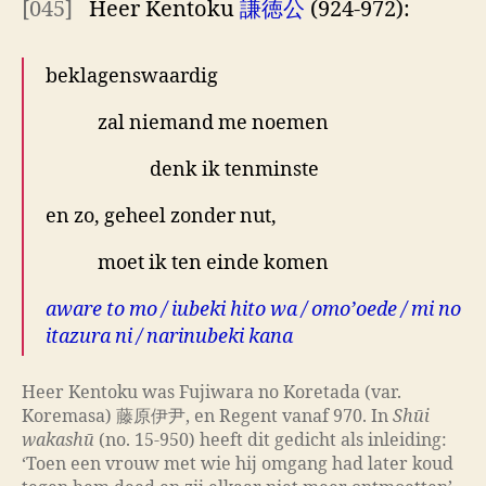
[045]
Heer Kentoku
謙徳公
(924-972):
beklagenswaardig
zal niemand me noemen
denk ik tenminste
en zo, geheel zonder nut,
moet ik ten einde komen
aware to mo / iubeki hito wa / omo’oede / mi no
itazura ni / narinubeki kana
Heer Kentoku was Fujiwara no Koretada (var.
Koremasa) 藤原伊尹, en Regent vanaf 970. In
Shūi
wakashū
(no. 15-950) heeft dit gedicht als inleiding:
‘Toen een vrouw met wie hij omgang had later koud