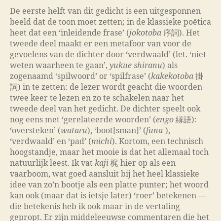
De eerste helft van dit gedicht is een uitgesponnen
beeld dat de toon moet zetten; in de klassieke poëtica
heet dat een ‘inleidende frase’ (
jokotoba
序詞). Het
tweede deel maakt er een metafoor van voor de
gevoelens van de dichter door ‘verdwaald’ (let. ‘niet
weten waarheen te gaan’,
yukue shiranu
) als
zogenaamd ‘spilwoord’ or ‘spilfrase’ (
kakekotoba
掛
詞) in te zetten: de lezer wordt geacht die woorden
twee keer te lezen en zo te schakelen naar het
tweede deel van het gedicht. De dichter speelt ook
nog eens met ‘gerelateerde woorden’ (
engo
縁語):
‘oversteken’ (
wataru
), ‘boot[sman]’ (
funa
-),
‘verdwaald’ en ‘pad’ (
michi
). Kortom, een technisch
hoogstandje, maar het mooie is dat het allemaal toch
natuurlijk leest. Ik vat
kaji
梶 hier op als een
vaarboom, wat goed aansluit bij het heel klassieke
idee van zo’n bootje als een platte punter; het woord
kan ook (maar dat is ietsje later) ‘roer’ betekenen —
die betekenis heb ik ook maar in de vertaling
gepropt. Er zijn middeleeuwse commentaren die het