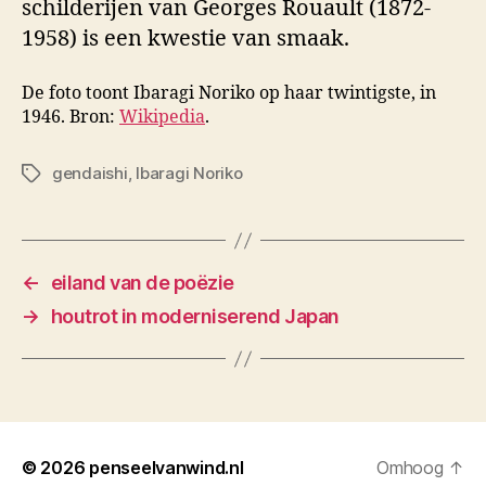
schilderijen van Georges Rouault (1872-
1958) is een kwestie van smaak.
De foto toont Ibaragi Noriko op haar twintigste, in
1946. Bron:
Wikipedia
.
gendaishi
,
Ibaragi Noriko
Tags
←
eiland van de poëzie
→
houtrot in moderniserend Japan
© 2026
penseelvanwind.nl
Omhoog
↑