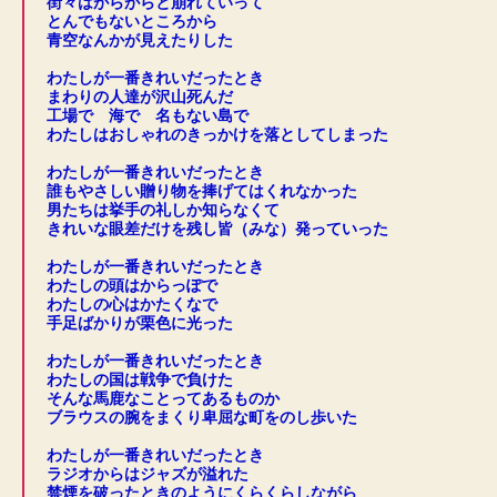
街々はがらがらと崩れていって
とんでもないところから
青空なんかが見えたりした
.
わたしが一番きれいだったとき
まわりの人達が沢山死んだ
工場で 海で 名もない島で
わたしはおしゃれのきっかけを落としてしまった
.
わたしが一番きれいだったとき
誰もやさしい贈り物を捧げてはくれなかった
男たちは挙手の礼しか知らなくて
きれいな眼差だけを残し皆（みな）発っていった
.
わたしが一番きれいだったとき
わたしの頭はからっぽで
わたしの心はかたくなで
手足ばかりが栗色に光った
.
わたしが一番きれいだったとき
わたしの国は戦争で負けた
そんな馬鹿なことってあるものか
ブラウスの腕をまくり卑屈な町をのし歩いた
.
わたしが一番きれいだったとき
ラジオからはジャズが溢れた
禁煙を破ったときのようにくらくらしながら