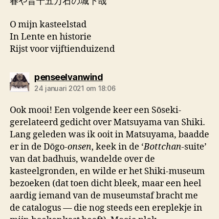
春や昔十五万石の城下哉
O mijn kasteelstad
In Lente en historie
Rijst voor vijftienduizend
zegt:
penseelvanwind
24 januari 2021 om 18:06
Ook mooi! Een volgende keer een Sōseki-
gerelateerd gedicht over Matsuyama van Shiki.
Lang geleden was ik ooit in Matsuyama, baadde
er in de Dōgo-
onsen
, keek in de ‘
Bottchan
-suite’
van dat badhuis, wandelde over de
kasteelgronden, en wilde er het Shiki-museum
bezoeken (dat toen dicht bleek, maar een heel
aardig iemand van de museumstaf bracht me
de catalogus — die nog steeds een ereplekje in