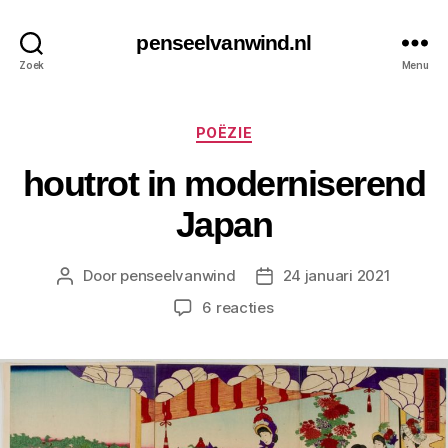
penseelvanwind.nl
Zoek
Menu
Categorieën
POËZIE
houtrot in moderniserend
Japan
Door
penseelvanwind
24 januari 2021
Berichtauteur
Berichtdatum
op
6 reacties
houtrot
in
moderniserend
Japan