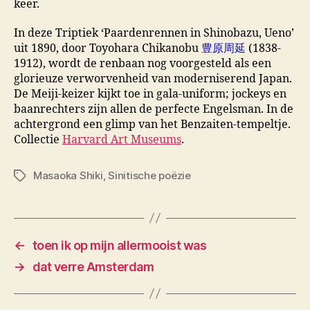
keer.
In deze Triptiek ‘Paardenrennen in Shinobazu, Ueno’
uit 1890, door Toyohara Chikanobu
豊原周延
(1838-
1912), wordt de renbaan nog voorgesteld als een
glorieuze verworvenheid van moderniserend Japan.
De Meiji-keizer kijkt toe in gala-uniform; jockeys en
baanrechters zijn allen de perfecte Engelsman. In de
achtergrond een glimp van het Benzaiten-tempeltje.
Collectie
Harvard Art Museums
.
Masaoka Shiki
,
Sinitische poëzie
Tags
←
toen ik op mijn allermooist was
→
dat verre Amsterdam