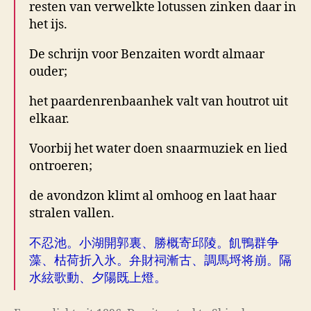
resten van verwelkte lotussen zinken daar in
het ijs.
De schrijn voor Benzaiten wordt almaar
ouder;
het paardenrenbaanhek valt van houtrot uit
elkaar.
Voorbij het water doen snaarmuziek en lied
ontroeren;
de avondzon klimt al omhoog en laat haar
stralen vallen.
不忍池。小湖開郭裏、勝概寄邱陵。飢鴨群争
藻、枯荷折入氷。弁財祠漸古、調馬埒将崩。隔
水絃歌動、夕陽既上燈。