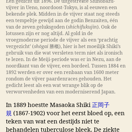
Een gedicht uit 1896. De uitgestrekte Shinobazu-
vijver in Ueno, noordoost-Tokyo, is al eeuwen een
bekende plek. Midden in de vijver staat nog steeds
een tempeltje gewijd aan de godin Benzaiten, één
van de zeven geluksgoden (
shichifukujin
). Ook de
lotussen zijn er nog altijd. Al gold in de
vroegmoderne periode de vijver als een ‘prachtig
vergezicht’ (
shōgai
勝概), hier is het moeilijk Shiki’s
gebruik van die wat versleten term niet als ironisch
te lezen. In de Meiji-periode was er in Nezu, aan de
noordkant van de vijver, een bordeel. Tussen 1884 en
1892 werden er over een renbaan van 1600 meter
rondom de vijver paardenraces gehouden. Het
gedicht leest als een wat wrange blik op de
verworvenheden van een moderniserend Japan.
In 1889 hoestte Masaoka Shiki
正岡子
規
(1867-1902) voor het eerst bloed op, een
teken van wat een destijds niet te
behandelen tuberculose bleek. De ziekte