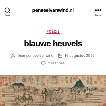
penseelvanwind.nl
Zoek
Menu
Categorieën
POËZIE
blauwe heuvels
Door
penseelvanwind
16 augustus 2025
Berichtauteur
Berichtdatum
op
2 reacties
blauwe
heuvels