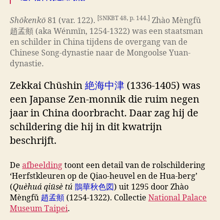
[SNKBT 48, p. 144.]
Shōkenkō
81 (var. 122).
Zhào Mèngfǔ
趙孟頫 (aka Wénmĭn, 1254-1322) was een staatsman
en schilder in China tijdens de overgang van de
Chinese Song-dynastie naar de Mongoolse Yuan-
dynastie.
Zekkai Chūshin
絶海中津
(1336-1405) was
een Japanse Zen-monnik die ruim negen
jaar in China doorbracht. Daar zag hij de
schildering die hij in dit kwatrijn
beschrijft.
De
afbeelding
toont een detail van de rolschildering
‘Herfstkleuren op de Qiao-heuvel en de Hua-berg’
(
Quèhuá qiūsè tú
鵲華秋色図
) uit 1295 door Zhào
Mèngfǔ
趙孟頫
(1254-1322). Collectie
National Palace
Museum Taipei
.