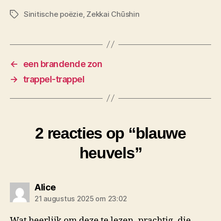
Sinitische poëzie
,
Zekkai Chūshin
Tags
←
een brandende zon
→
trappel-trappel
2 reacties op “blauwe
heuvels”
zegt:
Alice
21 augustus 2025 om 23:02
Wat heerlijk om deze te lezen, prachtig, die