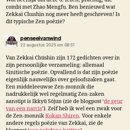
combi met Zhao Mengfu. Ben benieuwd wat
Zekkai Chushin nog meer heeft geschreven! Is
dit typische Zen poëzie?
zegt:
penseelvanwind
22 augustus 2025 om 08:51
Van Zekkai Chūshin zijn 172 gedichten over in
zijn persoonlijke verzameling: allemaal
Sinitische poëzie. Opvallend is dat zijn poëzie
eigenlijk nauwelijks over geloofszaken gaat.
Een middeleeuwse Zen-monnik die
nadrukkelijk wel regelmatig Zen-zaken
aanstipt is Ikkyū Sōjun (zie de blogpost ‘
de geur
van een narcis
’). Zelf heb ik wel een zwak voor
de Zen-monnik
Kokan Shiren
. Voor enkele
andere regels poëzie van Zekkai, zie de