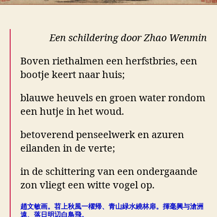
Een schildering door Zhao Wenmin
Boven riethalmen een herfstbries, een
bootje keert naar huis;
blauwe heuvels en groen water rondom
een hutje in het woud.
betoverend penseelwerk en azuren
eilanden in de verte;
in de schittering van een ondergaande
zon vliegt een witte vogel op.
趙文敏画。苕上秋風一櫂帰、青山緑水繞林扉。揮毫興与滄洲
遠、落日明辺白鳥飛。