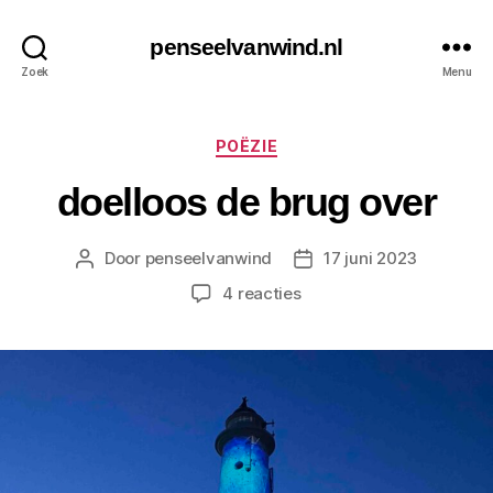
penseelvanwind.nl
Zoek
Menu
Categorieën
POËZIE
doelloos de brug over
Door
penseelvanwind
17 juni 2023
Berichtauteur
Berichtdatum
op
4 reacties
doelloos
de
brug
over