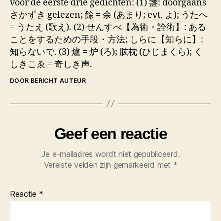
voor de eerste drie gedichten: (1) 盞: doorgaans
さかずき gelezen; 餘 = 余 (あまり; evt. よ); うたへ
= うたえ (歌え). (2) せんすべ【為術・詮術】: ある
ことをするための手段・方法; しらに【知らに】:
知らないで. (3) 爐 = 炉 (ろ); 肱枕 (ひじまくら); く
しきこゑ = 奇しき声.
DOOR BERICHT AUTEUR
Geef een reactie
Je e-mailadres wordt niet gepubliceerd.
Vereiste velden zijn gemarkeerd met
*
Reactie
*