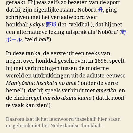
geraakt. Hij was zelfs zo bezeten van de sport
dat hij zijn eigenlijke naam, Noboru
升
, ging
schrijven met het vertaalwoord voor
honkbal:
yakyū
野球
(let. ‘veldbal’), dat hij met
een alternatieve lezing uitsprak als ‘Nobōru’ (
野
ボール
, ‘veld-
ball
’).
In deze tanka, de eerste uit een reeks van
negen over honkbal geschreven in 1898, speelt
hij met verbindingen tussen de moderne
wereld en uitdrukkingen uit de achtste-eeuwse
Man’yōshu
:
hisakata no ame
(‘onder de verre
hemel’), dat hij speels verbindt met
ame
rika
, en
de clichéregel
miredo akanu kamo
(‘dat ik nooit
te vaak kan zien’).
Daarom laat ik het leenwoord ‘baseball’ hier staan
en gebruik niet het Nederlandse ‘honkbal’.