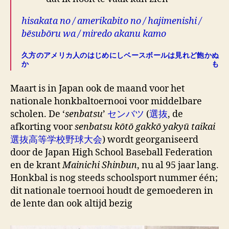
hisakata no / amerikabito no / hajimenishi /
bēsubōru wa / miredo akanu kamo
久方のアメリカ人のはじめにしベースボールは見れど飽かぬ
かも
Maart is in Japan ook de maand voor het
nationale honkbaltoernooi voor middelbare
scholen. De ‘
senbatsu
’
センバツ
(
選抜
, de
afkorting voor
senbatsu kōtō gakkō yakyū taikai
選抜高等学校野球大会
) wordt georganiseerd
door de Japan High School Baseball Federation
en de krant
Mainichi Shinbun
, nu al 95 jaar lang.
Honkbal is nog steeds schoolsport nummer één;
dit nationale toernooi houdt de gemoederen in
de lente dan ook altijd bezig