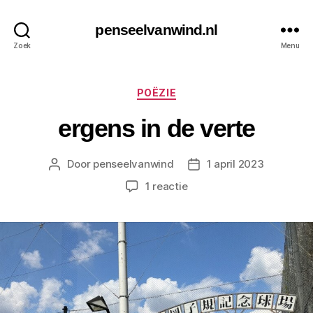
penseelvanwind.nl
Zoek
Menu
Categorieën
POËZIE
ergens in de verte
Door
penseelvanwind
1 april 2023
Berichtauteur
Berichtdatum
op
1 reactie
ergens
in
de
verte