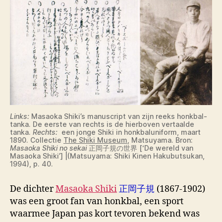
Links:
Masaoka Shiki’s manuscript van zijn reeks honkbal-
tanka. De eerste van rechts is de hierboven vertaalde
tanka.
Rechts:
een jonge Shiki in honkbaluniform, maart
1890. Collectie
The Shiki Museum
, Matsuyama. Bron:
Masaoka Shiki no sekai
正岡子規の世界 [‘De wereld van
Masaoka Shiki’] |(Matsuyama: Shiki Kinen Hakubutsukan,
1994), p. 40.
De dichter
Masaoka Shiki
正岡子規
(1867-1902)
was een groot fan van honkbal, een sport
waarmee Japan pas kort tevoren bekend was