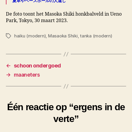
夏草やベースボールの人遠し
De foto toont het Masoka Shiki honkbalveld in Ueno
Park, Tokyo, 30 maart 2023.
haiku (modern)
,
Masaoka Shiki
,
tanka (modern)
Tags
←
schoon ondergoed
→
maaneters
Één reactie op “ergens in de
verte”