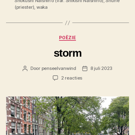
Shokushi Naishin’ō (var. Shikishi Naishin’ō)
,
Shun’e
(priester)
,
waka
Categorieën
POËZIE
storm
Door
penseelvanwind
8 juli 2023
Berichtauteur
Berichtdatum
op
2 reacties
storm