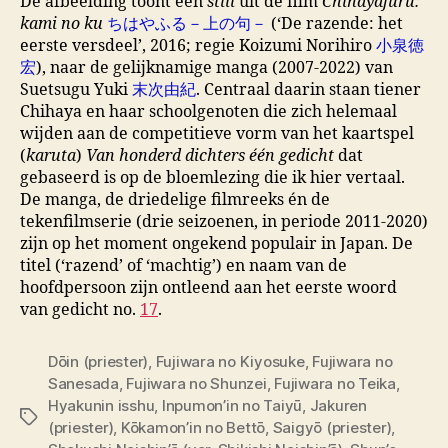
De afbeelding toont een
still
uit de film
Chihayafuru:
kami no ku
ちはやふる－上の句－
(‘De razende: het
eerste versdeel’, 2016; regie Koizumi Norihiro
小泉徳
宏
), naar de gelijknamige manga (2007-2022) van
Suetsugu Yuki
末次由紀
. Centraal daarin staan tiener
Chihaya en haar schoolgenoten die zich helemaal
wijden aan de competitieve vorm van het kaartspel
(
karuta
)
Van honderd dichters één gedicht
dat
gebaseerd is op de bloemlezing die ik hier vertaal.
De manga, de driedelige filmreeks én de
tekenfilmserie (drie seizoenen, in periode 2011-2020)
zijn op het moment ongekend populair in Japan. De
titel (‘razend’ of ‘machtig’) en naam van de
hoofdpersoon zijn ontleend aan het eerste woord
van gedicht no.
17
.
Dōin (priester)
,
Fujiwara no Kiyosuke
,
Fujiwara no
Sanesada
,
Fujiwara no Shunzei
,
Fujiwara no Teika
,
Hyakunin isshu
,
Inpumon’in no Taiyū
,
Jakuren
Tags
(priester)
,
Kōkamon’in no Bettō
,
Saigyō (priester)
,