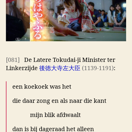
gedicht [9]
[081]
De Latere Tokudai-ji Minister ter
Linkerzijde
後徳大寺左大臣
(1139-1191)
:
een koekoek was het
die daar zong en als naar die kant
mijn blik afdwaalt
dan is bij dageraad het alleen