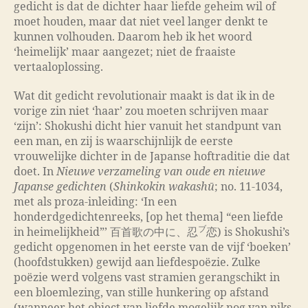
gedicht is dat de dichter haar liefde geheim wil of
moet houden, maar dat niet veel langer denkt te
kunnen volhouden. Daarom heb ik het woord
‘heimelijk’ maar aangezet; niet de fraaiste
vertaaloplossing.
Wat dit gedicht revolutionair maakt is dat ik in de
vorige zin niet ‘haar’ zou moeten schrijven maar
‘zijn’: Shokushi dicht hier vanuit het standpunt van
een man, en zij is waarschijnlijk de eerste
vrouwelijke dichter in de Japanse hoftraditie die dat
doet. In
Nieuwe verzameling van oude en nieuwe
Japanse gedichten
(
Shinkokin wakashū
; no. 11-1034,
met als proza-inleiding: ‘In een
honderdgedichtenreeks, [op het thema] “een liefde
ブ
in heimelijkheid”’ 百首歌の中に、忍
恋
) is Shokushi’s
gedicht opgenomen in het eerste van de vijf ‘boeken’
(hoofdstukken) gewijd aan liefdespoëzie. Zulke
poëzie werd volgens vast stramien gerangschikt in
een bloemlezing, van stille hunkering op afstand
(wanneer het object van liefde mogelijk nog van niks