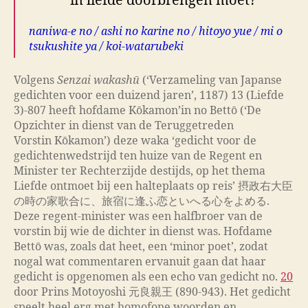
in liefde doorbrengen moet?
naniwa-e no / ashi no karine no / hitoyo yue / mi o
tsukushite ya / koi-watarubeki
Volgens
Senzai wakashū
(‘Verzameling van Japanse
gedichten voor een duizend jaren’, 1187) 13 (Liefde
3)-807 heeft hofdame Kōkamon’in no Bettō (‘De
Opzichter in dienst van de Teruggetreden
Vorstin Kōkamon’) deze waka ‘gedicht voor de
gedichtenwedstrijd ten huize van de Regent en
Minister ter Rechterzijde destijds, op het thema
Liefde ontmoet bij een halteplaats op reis’ 摂政右大臣
の時の家歌合に、旅宿に逢ふ恋といへる心をよめる.
Deze regent-minister was een halfbroer van de
vorstin bij wie de dichter in dienst was. Hofdame
Bettō was, zoals dat heet, een ‘minor poet’, zodat
nogal wat commentaren ervanuit gaan dat haar
gedicht is opgenomen als een echo van gedicht no.
20
door Prins Motoyoshi 元良親王 (890-943). Het gedicht
speelt heel erg met homofone woorden en