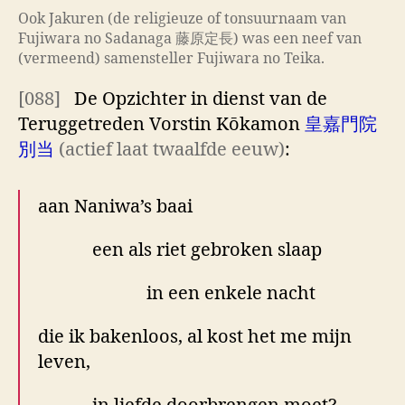
Ook Jakuren (de religieuze of tonsuurnaam van
Fujiwara no Sadanaga 藤原定長) was een neef van
(vermeend) samensteller Fujiwara no Teika.
[088]
De Opzichter in dienst van de
Teruggetreden Vorstin Kōkamon
皇嘉門院
別当
(actief laat twaalfde eeuw)
:
aan Naniwa’s baai
een als riet gebroken slaap
in een enkele nacht
die ik bakenloos, al kost het me mijn
leven,