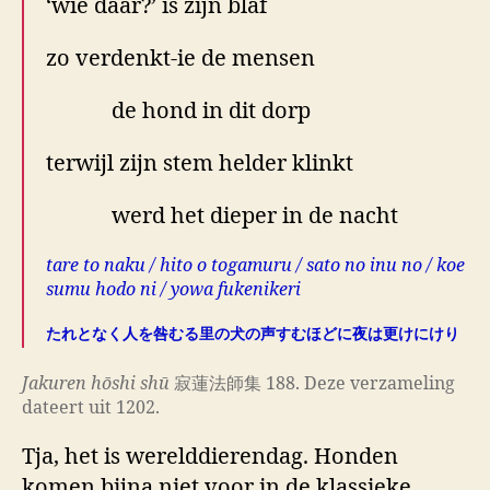
‘wie daar?’ is zijn blaf
zo verdenkt-ie de mensen
de hond in dit dorp
terwijl zijn stem helder klinkt
werd het dieper in de nacht
tare to naku / hito o togamuru / sato no inu no / koe
sumu hodo ni / yowa fukenikeri
たれとなく人を咎むる里の犬の声すむほどに夜は更けにけり
Jakuren hōshi shū
寂蓮法師集 188. Deze verzameling
dateert uit 1202.
Tja, het is werelddierendag. Honden
komen bijna niet voor in de klassieke