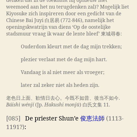
denken dat in de toekomst hij opnieuw met
weemoed aan het nu terugdenken zal)? Mogelijk liet
Kiyosuke zich inspireren door een gedicht van de
Chinese Bai Juyi 白居易 (772-846), namelijk het
openingskwatrijn van diens ‘Op de oostelijke
stadsmuur vraag ik waar de lente bleef’ 東城尋春:
Ouderdom kleurt met de dag mijn trekken;
plezier verlaat met de dag mijn hart.
Vandaag is al niet meer als vroeger;
later zal zeker niet als heden zijn.
老色日上面、歓情日去心。今既不如昔、後当不如今.
Báishì wénjí
(Jp.
Hakushi monjū
) 白氏文集 11.
[085]
De priester Shun’e
俊恵法師
(1113-
1191?)
: