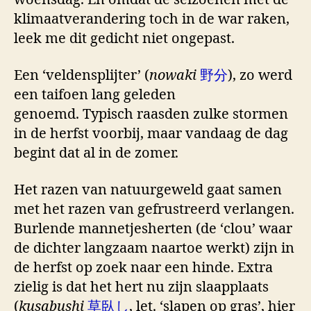
klimaatverandering toch in de war raken,
leek me dit gedicht niet ongepast.
Een ‘veldensplijter’ (
nowaki
野分
), zo werd
een taifoen lang geleden
genoemd. Typisch raasden zulke stormen
in de herfst voorbij, maar vandaag de dag
begint dat al in de zomer.
Het razen van natuurgeweld gaat samen
met het razen van gefrustreerd verlangen.
Burlende mannetjesherten (de ‘clou’ waar
de dichter langzaam naartoe werkt) zijn in
de herfst op zoek naar een hinde. Extra
zielig is dat het hert nu zijn slaapplaats
(
kusabushi
草臥し
, let. ‘slapen op gras’, hier