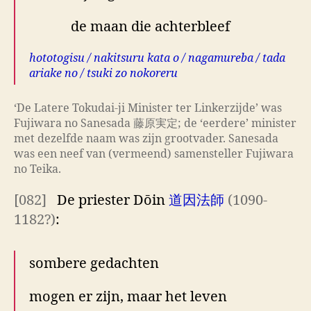
de maan die achterbleef
hototogisu / nakitsuru kata o / nagamureba / tada
ariake no / tsuki zo nokoreru
‘De Latere Tokudai-ji Minister ter Linkerzijde’ was
Fujiwara no Sanesada 藤原実定; de ‘eerdere’ minister
met dezelfde naam was zijn grootvader. Sanesada
was een neef van (vermeend) samensteller Fujiwara
no Teika.
[082]
De priester Dōin
道因法師
(1090-
1182?)
:
sombere gedachten
mogen er zijn, maar het leven