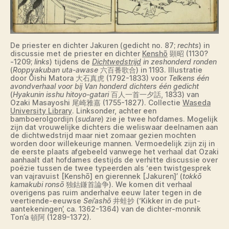
De priester en dichter Jakuren (gedicht no. 87;
rechts
) in
discussie met de priester en dichter
Kenshō
顕昭 (1130?
-1209;
links
) tijdens de
Dichtwedstrijd
in zeshonderd ronden
(
Roppyakuban uta-awase
六百番歌合) in 1193. Illustratie
door Ōishi Matora 大石真虎 (1792-1833) voor
Telkens één
avondverhaal voor bij Van honderd dichters één gedicht
(
Hyakunin isshu hitoyo-gatari
百人一首一夕話, 1833) van
Ozaki Masayoshi 尾崎雅嘉 (1755-1827). Collectie
Waseda
University Library
. Linksonder, achter een
bamboerolgordijn (
sudare
) zie je twee hofdames. Mogelijk
zijn dat vrouwelijke dichters die weliswaar deelnamen aan
de dichtwedstrijd maar niet zomaar gezien mochten
worden door willekeurige mannen. Vermoedelijk zijn zij in
de eerste plaats afgebeeld vanwege het verhaal dat Ozaki
aanhaalt dat hofdames destijds de verhitte discussie over
poëzie tussen de twee typeerden als ‘een twistgesprek
van vajravuist [Kenshō] en gierennek [Jakuren]’ (
tokkō
kamakubi ronsō
独鈷鎌首論争). We komen dit verhaal
overigens pas ruim anderhalve eeuw later tegen in de
veertiende-eeuwse
Sei’ashō
井蛙抄 (‘Kikker in de put-
aantekeningen’, ca. 1362-1364) van de dichter-monnik
Ton’a 頓阿 (1289-1372).