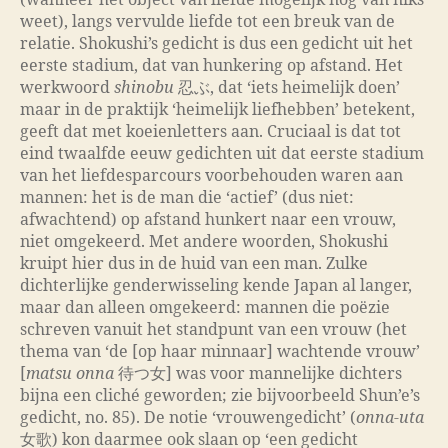
weet), langs vervulde liefde tot een breuk van de
relatie. Shokushi’s gedicht is dus een gedicht uit het
eerste stadium, dat van hunkering op afstand. Het
werkwoord
shinobu
忍ぶ, dat ‘iets heimelijk doen’
maar in de praktijk ‘heimelijk liefhebben’ betekent,
geeft dat met koeienletters aan. Cruciaal is dat tot
eind twaalfde eeuw gedichten uit dat eerste stadium
van het liefdesparcours voorbehouden waren aan
mannen: het is de man die ‘actief’ (dus niet:
afwachtend) op afstand hunkert naar een vrouw,
niet omgekeerd. Met andere woorden, Shokushi
kruipt hier dus in de huid van een man. Zulke
dichterlijke genderwisseling kende Japan al langer,
maar dan alleen omgekeerd: mannen die poëzie
schreven vanuit het standpunt van een vrouw (het
thema van ‘de [op haar minnaar] wachtende vrouw’
[
matsu onna
待つ女] was voor mannelijke dichters
bijna een cliché geworden; zie bijvoorbeeld Shun’e’s
gedicht, no. 85). De notie ‘vrouwengedicht’ (
onna-uta
女歌) kon daarmee ook slaan op ‘een gedicht