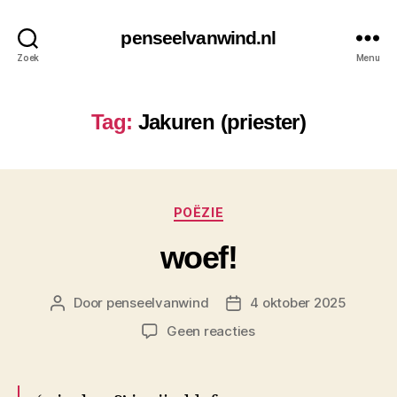
penseelvanwind.nl
Zoek
Menu
Tag:
Jakuren (priester)
Categorieën
POËZIE
woef!
Door
penseelvanwind
4 oktober 2025
Berichtauteur
Berichtdatum
op
Geen reacties
woef!