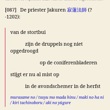
[087] De priester Jakuren
寂蓮法師
(?
-1202):
van de stortbui
zijn de druppels nog niet
opgedroogd
op de coniferenbladeren
stijgt er nu al mist op
in de avondschemer in de herfst
murasame no / tsuyu mo mada hinu / maki no ha ni
/ kiri tachinoboru / aki no yūgure