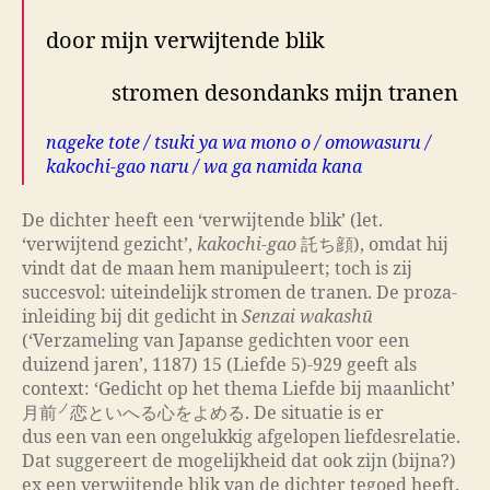
door mijn verwijtende blik
stromen desondanks mijn tranen
nageke tote / tsuki ya wa mono o / omowasuru /
kakochi-gao naru / wa ga namida kana
De dichter heeft een ‘verwijtende blik’ (let.
‘verwijtend gezicht’,
kakochi-gao
託ち顔), omdat hij
vindt dat de maan hem manipuleert; toch is zij
succesvol: uiteindelijk stromen de tranen. De proza-
inleiding bij dit gedicht in
Senzai wakashū
(‘Verzameling van Japanse gedichten voor een
duizend jaren’, 1187) 15 (Liefde 5)-929 geeft als
context: ‘Gedicht op het thema Liefde bij maanlicht’
ノ
月前
恋といへる心をよめる. De situatie is er
dus een van een ongelukkig afgelopen liefdesrelatie.
Dat suggereert de mogelijkheid dat ook zijn (bijna?)
ex een verwijtende blik van de dichter tegoed heeft.