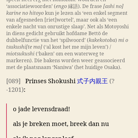
‘associatiewoorden’ (
engo
縁語). De frase
[ashi no]
karine no hitoyo
kun je lezen als ‘een enkel segment
van afgesneden [riet]wortel’, maar ook als ‘een
enkele nacht van onrustige slaap’. Net als Motoyoshi
in diens gedicht gebruikt hofdame Bettō de
dubbelfunctie van het ‘spilwoord’ (
kakekotoba
)
mi o
tsukushi[te mo]
(‘al kost het me mijn leven’) /
miotsukushi
(‘baken’ om een waterweg te
markeren). Die bakens worden weer geassocieerd
met de plaatsnaam ‘Naniwa’ (het huidige Osaka).
[089]
Prinses Shokushi
式子内親王
(?
-1201)
:
o jade levensdraad!
als je breken moet, breek dan nu