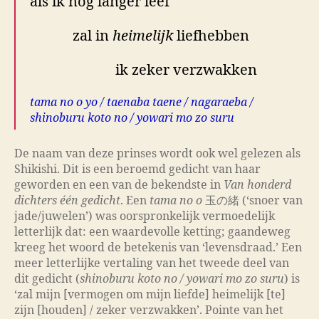
als ik nog langer leef
zal in
heimelijk
liefhebben
ik zeker verzwakken
tama no o yo / taenaba taene / nagaraeba /
shinoburu koto no / yowari mo zo suru
De naam van deze prinses wordt ook wel gelezen als
Shikishi. Dit is een beroemd gedicht van haar
geworden en een van de bekendste in
Van honderd
dichters één gedicht
. Een
tama no o
玉の緒 (‘snoer van
jade/juwelen’) was oorspronkelijk vermoedelijk
letterlijk dat: een waardevolle ketting; gaandeweg
kreeg het woord de betekenis van ‘levensdraad.’ Een
meer letterlijke vertaling van het tweede deel van
dit gedicht (
shinoburu koto no / yowari mo zo suru
) is
‘zal mijn [vermogen om mijn liefde] heimelijk [te]
zijn [houden] / zeker verzwakken’. Pointe van het