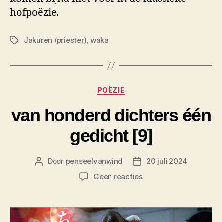
hofpoëzie.
Jakuren (priester)
,
waka
Tags
Categorieën
POËZIE
van honderd dichters één
gedicht [9]
Door
penseelvanwind
20 juli 2024
Berichtauteur
Berichtdatum
op
Geen reacties
van
honderd
dichters
één