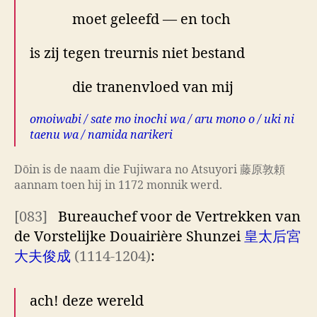
moet geleefd — en toch
is zij tegen treurnis niet bestand
die tranenvloed van mij
omoiwabi / sate mo inochi wa / aru mono o / uki ni
taenu wa / namida narikeri
Dōin is de naam die Fujiwara no Atsuyori 藤原敦頼
aannam toen hij in 1172 monnik werd.
[083]
Bureauchef voor de Vertrekken van
de Vorstelijke Douairière Shunzei
皇太后宮
大夫俊成
(1114-1204)
:
ach! deze wereld