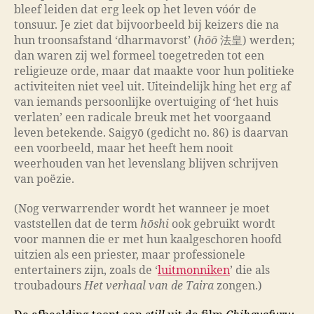
bleef leiden dat erg leek op het leven vóór de
tonsuur. Je ziet dat bijvoorbeeld bij keizers die na
hun troonsafstand ‘dharmavorst’ (
hōō
法皇) werden;
dan waren zij wel formeel toegetreden tot een
religieuze orde, maar dat maakte voor hun politieke
activiteiten niet veel uit. Uiteindelijk hing het erg af
van iemands persoonlijke overtuiging of ‘het huis
verlaten’ een radicale breuk met het voorgaand
leven betekende. Saigyō (gedicht no. 86) is daarvan
een voorbeeld, maar het heeft hem nooit
weerhouden van het levenslang blijven schrijven
van poëzie.
(Nog verwarrender wordt het wanneer je moet
vaststellen dat de term
hōshi
ook gebruikt wordt
voor mannen die er met hun kaalgeschoren hoofd
uitzien als een priester, maar professionele
entertainers zijn, zoals de ‘
luitmonniken
’ die als
troubadours
Het verhaal van de Taira
zongen.)