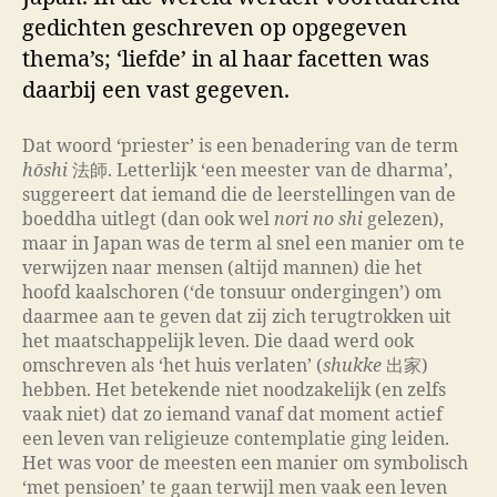
gedichten geschreven op opgegeven
thema’s; ‘liefde’ in al haar facetten was
daarbij een vast gegeven.
Dat woord ‘priester’ is een benadering van de term
hōshi
法師. Letterlijk ‘een meester van de dharma’,
suggereert dat iemand die de leerstellingen van de
boeddha uitlegt (dan ook wel
nori no shi
gelezen),
maar in Japan was de term al snel een manier om te
verwijzen naar mensen (altijd mannen) die het
hoofd kaalschoren (‘de tonsuur ondergingen’) om
daarmee aan te geven dat zij zich terugtrokken uit
het maatschappelijk leven. Die daad werd ook
omschreven als ‘het huis verlaten’ (
shukke
出家)
hebben. Het betekende niet noodzakelijk (en zelfs
vaak niet) dat zo iemand vanaf dat moment actief
een leven van religieuze contemplatie ging leiden.
Het was voor de meesten een manier om symbolisch
‘met pensioen’ te gaan terwijl men vaak een leven