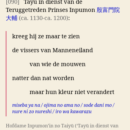
[090]
Tayū in dienst van de
Teruggetreden Prinses Inpumon
殷富門院
大輔
(ca. 1130-ca. 1200)
:
kreeg hij ze maar te zien
de vissers van Manneneiland
van wie de mouwen
natter dan nat worden
maar hun kleur niet verandert
miseba ya na / ojima no ama no / sode dani mo /
nure ni zo nureshi / iro wa kawarazu
Hofdame Inpumon’in no Taiyū (‘Tayū in dienst van