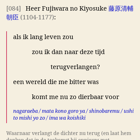
[084]
Heer Fujiwara no Kiyosuke
藤原清輔
朝臣
(1104-1177)
:
als ik lang leven zou
zou ik dan naar deze tijd
terugverlangen?
een wereld die me bitter was
komt me nu zo dierbaar voor
nagaraeba / mata kono goro ya / shinobaremu / ushi
to mishi yo zo / ima wa koishiki
Waarnaar verlangt de dichter nu terug (en laat hem