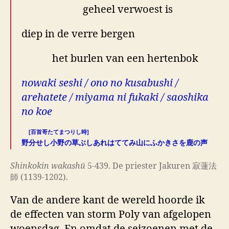
geheel verwoest is
diep in de verre bergen
het burlen van een hertenbok
nowaki seshi / ono no kusabushi /
arehatete / miyama ni fukaki / saoshika
no koe
[百首哥たてまつりし時]
野分せし小野の草ぶしあれはててみ山にふかきさを鹿の声
Shinkokin wakashū
5-439. De priester Jakuren 寂蓮法
師 (1139-1202).
Van de andere kant de wereld hoorde ik
de effecten van storm Poly van afgelopen
woensdag. En omdat de seizoenen met de