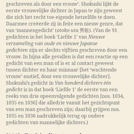
geschreven als door een vrouw’. Shokushi lijkt de
eerste vrouwelijke dichter in Japan te zijn geweest
die zich het recht toe-eigende hetzelfde te doen.
Daarmee creëerde zij in feite een nieuw genre, dat
van ‘mannengedicht’ (
otoko-uta
男歌). (Van de 91
gedichten in het boek ‘Liefde 1’ van
Nieuwe
verzameling van oude en nieuwe Japanse
gedichten
zijn er slechts vijftien geschreven door een
vrouw. In bijna alle gevallen is dat een reactie op een
gedicht van een man of is er al contact geweest
tussen dichter en haar minnaar [het ‘wachtende
vrouw’-motief, door een vrouwelijke dichter].
Shokushi’s gedicht in
Van honderd dichters één
gedicht
is in dat
boek ‘Liefde 1’
de eerste van een
reeks van drie opeenvolgende gedichten [nos. 1034,
1035 en 1036] die alledrie vanuit het gezichtspunt
van een man geschreven zijn; daarbij grijpen nos.
1035 en 1036 nadrukkelijk terug op oudere
gedichten van mannelijke dichters.)