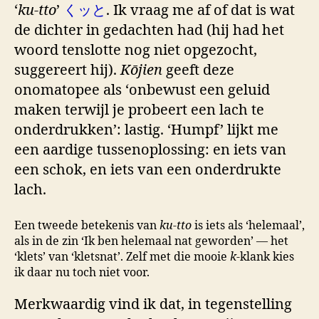
‘
ku-tto
’
くッと
. Ik vraag me af of dat is wat
de dichter in gedachten had (hij had het
woord tenslotte nog niet opgezocht,
suggereert hij).
Kōjien
geeft deze
onomatopee als ‘onbewust een geluid
maken terwijl je probeert een lach te
onderdrukken’: lastig. ‘Humpf’ lijkt me
een aardige tussenoplossing: en iets van
een schok, en iets van een onderdrukte
lach.
Een tweede betekenis van
ku-tto
is iets als ‘helemaal’,
als in de zin ‘Ik ben helemaal nat geworden’ — het
‘klets’ van ‘kletsnat’. Zelf met die mooie
k
-klank kies
ik daar nu toch niet voor.
Merkwaardig vind ik dat, in tegenstelling