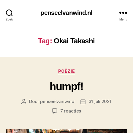
penseelvanwind.nl
Zoek
Menu
Tag:
Okai Takashi
Categorieën
POËZIE
humpf!
Door
penseelvanwind
31 juli 2021
Berichtauteur
Berichtdatum
op
7 reacties
humpf!