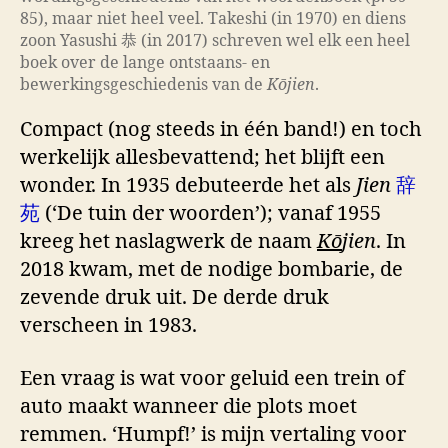
85), maar niet heel veel. Takeshi (in 1970) en diens
zoon Yasushi 恭 (in 2017) schreven wel elk een heel
boek over de lange ontstaans- en
bewerkingsgeschiedenis van de
Kōjien
.
Compact (nog steeds in één band!) en toch
werkelijk allesbevattend; het blijft een
wonder. In 1935 debuteerde het als
Jien
辞
苑
(‘De tuin der woorden’); vanaf 1955
kreeg het naslagwerk de naam
Kō
jien
. In
2018 kwam, met de nodige bombarie, de
zevende druk uit. De derde druk
verscheen in 1983.
Een vraag is wat voor geluid een trein of
auto maakt wanneer die plots moet
remmen. ‘Humpf!’ is mijn vertaling voor