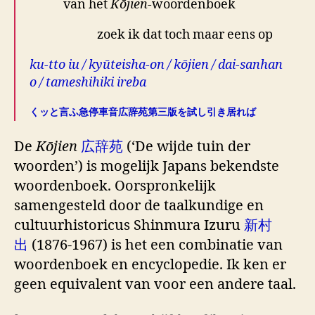
van het
Kōjien
-woordenboek
zoek ik dat toch maar eens op
ku-tto iu / kyūteisha-on / kōjien / dai-sanhan
o / tameshihiki ireba
くッと言ふ急停車音広辞苑第三版を試し引き居れば
De
Kōjien
広辞苑
(‘De wijde tuin der
woorden’) is mogelijk Japans bekendste
woordenboek. Oorspronkelijk
samengesteld door de taalkundige en
cultuurhistoricus Shinmura Izuru
新村
出
(1876-1967) is het een combinatie van
woordenboek en encyclopedie. Ik ken er
geen equivalent van voor een andere taal.