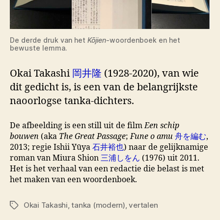
De derde druk van het
Kōjien
-woordenboek en het
bewuste lemma.
Okai Takashi
岡井隆
(1928-2020), van wie
dit gedicht is, is een van de belangrijkste
naoorlogse tanka-dichters.
De afbeelding is een still uit de film
Een schip
bouwen
(aka
The Great Passage
;
Fune o amu
舟を編む
,
2013; regie Ishii Yūya
石井裕也
) naar de gelijknamige
roman van Miura Shion
三浦しをん
(1976) uit 2011.
Het is het verhaal van een redactie die belast is met
het maken van een woordenboek.
Okai Takashi
,
tanka (modern)
,
vertalen
Tags