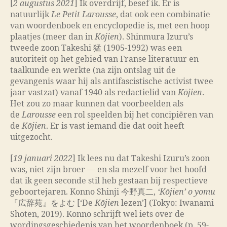
[
2 augustus 2021
] Ik overdrijf, besef ik. Er is
natuurlijk
Le Petit Larousse
, dat ook een combinatie
van woordenboek en encyclopedie is, met een hoop
plaatjes (meer dan in
Kōjien
). Shinmura Izuru’s
tweede zoon Takeshi 猛 (1905-1992) was een
autoriteit op het gebied van Franse literatuur en
taalkunde en werkte (na zijn ontslag uit de
gevangenis waar hij als antifascistische activist twee
jaar vastzat) vanaf 1940 als redactielid van
Kōjien
.
Het zou zo maar kunnen dat voorbeelden als
de
Larousse
een rol speelden bij het concipiëren van
de
Kōjien
. Er is vast iemand die dat ooit heeft
uitgezocht.
[
19 januari 2022
] Ik lees nu dat Takeshi Izuru’s zoon
was, niet zijn broer — en sla mezelf voor het hoofd
dat ik geen seconde stil heb gestaan bij respectieve
geboortejaren. Konno Shinji 今野真二,
‘Kōjien’ o yomu
『広辞苑』をよむ [
‘
De
Kōjien
lezen
’
] (Tokyo: Iwanami
Shoten, 2019). Konno schrijft wel iets over de
wordingsgeschiedenis van het woordenboek (p. 59-