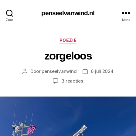
penseelvanwind.nl
Zoek
Menu
Categorieën
POËZIE
zorgeloos
Door
penseelvanwind
6 juli 2024
Berichtauteur
Berichtdatum
op
3 reacties
zorgeloos