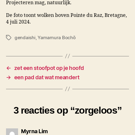
Projecteren mag, natuurlijk.
De foto toont wolken boven Pointe du Raz, Bretagne,
4 juli 2024.
gendaishi
,
Yamamura Bochō
Tags
←
zet een stoofpot op je hoofd
→
een pad dat wat meandert
3 reacties op “zorgeloos”
zegt:
Myrna Lim