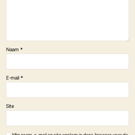
Naam
*
E-mail
*
Site
Mijn naam, e-mail en site opslaan in deze browser voor de