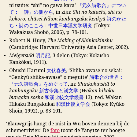
ni tsuite: “shi” no gawa kara’
『元久詩歌合』につい
て：「詩」の側から
, in zijn:
Shi no katachi, shi no
kokoro: chūsei Nihon kanbungaku kenkyū
詩のかた
ち・詩のこころ：中世日本漢文学研究
(Tokyo:
Wakakusa Shobō, 2006), p. 79-101.
Robert N. Huey,
The Making of Shinkokinshū
(Cambridge: Harvard University Asia Center, 2002).
Meigetsuki
明月記
, 3 delen (Tokyo: Kokusho
Kankōkai, 1911).
Ōbushi Harumi
大伏春美
, ‘Shiika-awase no sekai:
“Genkyū shiika-awase” o megutte’
詩歌合の世界：
『元久詩歌合』をめぐって
, in:
Shinkokinshū to
kanbungaku
新古今集と漢文学
(
Wakan hikaku
bungaku sōsho
和漢比較文学叢書
13), red. Wakan
Hikaku Bungakukai
和漢比較文学会
(Tokyo: Kyūko
Shoin, 1992), p. 83-101.
‘Blauwgrijs hangt de mist in Wu boven dennen bij de
schemerrivier.’ De
foto
toont de Yangtze ter hoogte