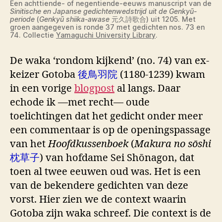
Een achttiende- of negentiende-eeuws manuscript van de
Sinitische en Japanse gedichtenwedstrijd uit de Genkyū-
periode
(
Genkyū shiika-awase
元久詩歌合) uit 1205. Met
groen aangegeven is ronde 37 met gedichten nos. 73 en
74. Collectie
Yamaguchi University Library
.
De waka ‘rondom kijkend’ (no. 74) van ex-
keizer Gotoba
後鳥羽院
(1180-1239) kwam
in een vorige
blogpost
al langs. Daar
echode ik —met recht— oude
toelichtingen dat het gedicht onder meer
een commentaar is op de openingspassage
van het
Hoofdkussenboek
(
Makura no sōshi
枕草子
) van hofdame Sei Shōnagon, dat
toen al twee eeuwen oud was. Het is een
van de bekendere gedichten van deze
vorst. Hier zien we de context waarin
Gotoba zijn waka schreef. Die context is de