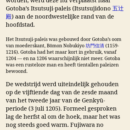
worden, werd deze nu verplaatst naar
Gotoba’s Itsutsuji-paleis (Itsutsujidono
五辻
殿
) aan de noordwestelijke rand van de
hoofdstad.
Het Itsutsuji-paleis was gebouwd door Gotoba’s oom
van moederskant, Bōmon Nobukiyo
坊門信清
(1159-
1216). Gotoba had het maar kort in gebruik, vanaf
1204 — en na 1206 waarschijnlijk niet meer. Gotoba
was een rusteloze man en heeft tientallen paleizen
bewoond.
De wedstrijd werd uiteindelijk gehouden
op de vijftiende dag van de zesde maand
van het tweede jaar van de Genkyū-
periode (3 juli 1205). Formeel gesproken
lag de herfst al om de hoek, maar het was
nog steeds goed warm. Fujiwara no