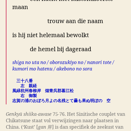
maan
trouw aan die naam
is hij niet helemaal bewolkt
de hemel bij dageraad
shiga no uta no / oborozukiyo no / nanori tote /
kumori mo hatenu / akebono no sora
三十八番
左 親経
風緑杭州春柳岸 烟青呉郡暮江松
右 御製
志賀の浦のおぼろ月よの名残とて曇も果ぬ明ぼのゝ空
Genkyū shiika-awase
75-76. Het Sinitische couplet van
Chikatsune staat vol verwijzingen naar plaatsen in
China. (‘Kust’ [
gan
岸] is dan specifiek de zeekust van