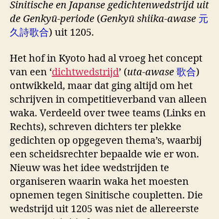
Sinitische en Japanse gedichtenwedstrijd uit
de Genkyū-periode
(
Genkyū shiika-awase
元
久詩歌合
) uit 1205.
Het hof in Kyoto had al vroeg het concept
van een ‘
dichtwedstrijd
’ (
uta-awase
歌合
)
ontwikkeld, maar dat ging altijd om het
schrijven in competitieverband van alleen
waka. Verdeeld over twee teams (Links en
Rechts), schreven dichters ter plekke
gedichten op opgegeven thema’s, waarbij
een scheidsrechter bepaalde wie er won.
Nieuw was het idee wedstrijden te
organiseren waarin waka het moesten
opnemen tegen Sinitische coupletten. Die
wedstrijd uit 1205 was niet de allereerste