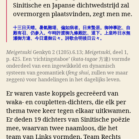
Sinitische en Japanse dichtwedstrijd zal
overmorgen plaatsvinden, zegt men me.
十三日天晴。暑氣難堪、偏如病者。日来蟄居。御神事訖、自
殿有召、仍参入。午時許渡御九條殿訖、退下。上皇昨日水無
瀬御方違、今日還御云々。詩歌合明後日云々。
Meigetsuki
Genkyū 2 (1205).6.13;
Meigetsuki
, deel 1,
p. 425. Een ‘richtingstaboe’ (
kata-tagae
方違) vormde
onderdeel van een ingewikkeld en dynamisch
systeem van geomantiek (
feng shui
, zullen we maar
zeggen) voor handelingen in het dagelijks leven.
Er waren vaste koppels gecreëerd van
waka- en coupletten-dichters, die elk per
thema twee keer tegen elkaar uitkwamen.
Er deden 19 dichters van Sinitische poëzie
mee, waarvan twee naamloos, die het
team van Links vormden. Team Rechts