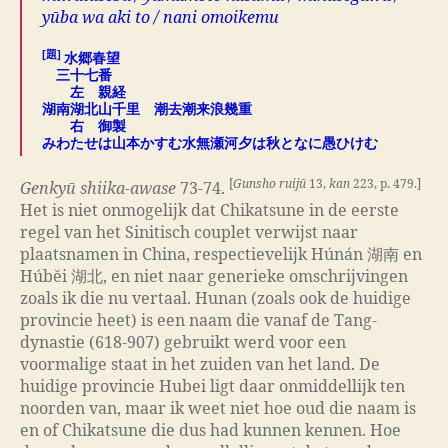
yūba wa aki to / nani omoikemu
[題]
水郷春望
三十七番
左 親経
湖南湖北山千里 潮去潮来浪幾重
右 御製
みわたせは山本かすむ水無瀬河夕は秋となに愚ひけむ
[
Gunsho ruijū
13,
kan
223, p. 479.]
Genkyū shiika-awase
73-74.
Het is niet onmogelijk dat Chikatsune in de eerste
regel van het Sinitisch couplet verwijst naar
plaatsnamen in China, respectievelijk Húnán 湖南 en
Húbĕi 湖北, en niet naar generieke omschrijvingen
zoals ik die nu vertaal. Hunan (zoals ook de huidige
provincie heet) is een naam die vanaf de Tang-
dynastie (618-907) gebruikt werd voor een
voormalige staat in het zuiden van het land. De
huidige provincie Hubei ligt daar onmiddellijk ten
noorden van, maar ik weet niet hoe oud die naam is
en of Chikatsune die dus had kunnen kennen. Hoe