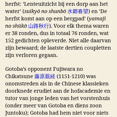
herfst: ‘Lenteuitzicht bij een dorp aan het
water’ (
suikyō no shunbō
水郷春望
) en ‘De
herfst komt aan op een bergpad’ (
yamaji
no shūkō
山路秋行
). Voor elk thema waren
er 38 ronden, dus in totaal 76 ronden, wat
152 gedichten opleverde. Niet alle daarvan
zijn bewaard; de laatste dertien coupletten
zijn verloren gegaan.
Gotoba’s opponent Fujiwara no
Chikatsune
藤原親経
(1151-1210) was
onomstreden als in de Chinese klassieken
doorknede erudiet aan de hofacademie en
tutor van jonge leden van het vorstenhuis
(onder meer van Gotoba en diens zoon
Juntoku); Gotoba had hem niet voor niets