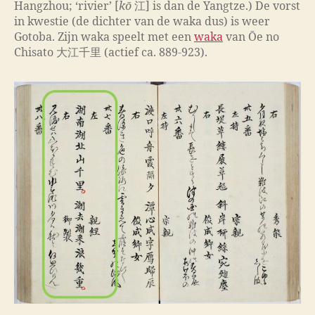
Hangzhou; ‘rivier’ [
kō
江] is dan de Yangtze.) De vorst
in kwestie (de dichter van de waka dus) is weer
Gotoba. Zijn waka speelt met een
waka
van Ōe no
Chisato 大江千里 (actief ca. 889-923).