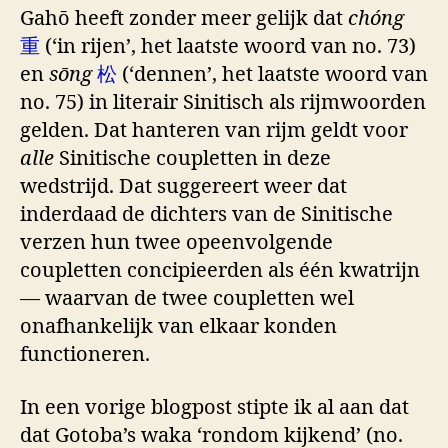
Gahō heeft zonder meer gelijk dat
chóng
重
(‘in rijen’, het laatste woord van no. 73)
en
sōng
松
(‘dennen’, het laatste woord van
no. 75) in literair Sinitisch als rijmwoorden
gelden. Dat hanteren van rijm geldt voor
alle
Sinitische coupletten in deze
wedstrijd. Dat suggereert weer dat
inderdaad de dichters van de Sinitische
verzen hun twee opeenvolgende
coupletten concipieerden als één kwatrijn
— waarvan de twee coupletten wel
onafhankelijk van elkaar konden
functioneren.
In een vorige blogpost stipte ik al aan dat
dat Gotoba’s waka ‘rondom kijkend’ (no.