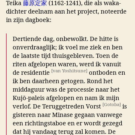
Teika
藤原定家
(1162-1241), die als waka-
dichter deelnam aan het project, noteerde
in zijn dagboek:
Dertiende dag, onbewolkt. De hitte is
onverdraaglijk; ik voel me ziek en ben
de laatste tijd thuisgebleven. Toen de
riten afgelopen waren, werd ik vanuit
[van Yoshitsune]
de residentie
ontboden en
ik ben daarheen getogen. Rond het
middaguur was de processie naar het
Kujō-paleis afgelopen en nam ik mijn
[Gotoba]
verlof. De Teruggetreden Vorst
is
gisteren naar Minase gegaan vanwege
een richtingstaboe en er wordt gezegd
dat hij vandaag terug zal komen. De