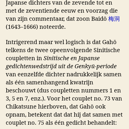
Japanse dichters van de zevende tot en
met de zeventiende eeuw en voorzag die
van zijn commentaar, dat zoon Baidō
梅洞
(1643–1666) noteerde.
Intrigerend maar wel logisch is dat Gahō
telkens de twee opeenvolgende Sinitische
coupletten in
Sinitische en Japanse
gedichtenwedstrijd uit de Genkyū-periode
van eenzelfde dichter nadrukkelijk samen
als één samenhangend kwatrijn
beschouwt (dus coupletten nummers 1 en
3, 5 en 7, enz.). Voor het couplet no. 73 van
Chikatsune hierboven, dat Gahō ook
opnam, betekent dat dat hij dat samen met
couplet no. 75 als één gedicht behandelt: