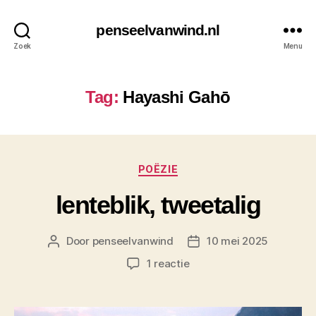
penseelvanwind.nl
Zoek
Menu
Tag:
Hayashi Gahō
Categorieën
POËZIE
lenteblik, tweetalig
Door
penseelvanwind
10 mei 2025
Berichtauteur
Berichtdatum
op
1 reactie
lenteblik,
tweetalig