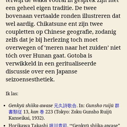
terwijl de waka vooral in gesprek zijn met
een geheel eigen traditie. De twee
bovenaan vertaalde ronden illustreren dat
wel aardig. Chikatsune ent zijn twee
coupletten op Chinese geografie, zodanig
zelfs dat je bij herlezing toch moet
overwegen of ‘meren naar het zuiden’ niet
tóch over Hunan gaat. Gotoba is
verwikkeld in een geritualiseerde
discussie over een Japanse
seizoensesthetiek.
Ik las:
Genkyū shiika-awase
元久詩歌合
. In:
Gunsho ruijū
群
書類従
13,
kan
巻
223 (Tokyo: Zoku Gunsho Ruijū
Kanseikai, 1932).
Horikawa Takashi
堀川貴司
, ‘“Genkyū shiika-awase”