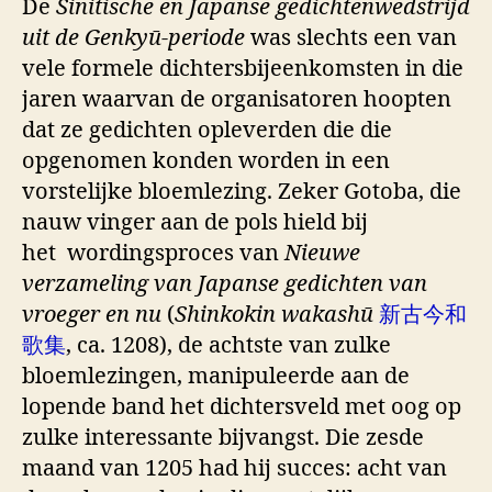
De
Sinitische en Japanse gedichtenwedstrijd
uit de Genkyū-periode
was slechts een van
vele formele dichtersbijeenkomsten in die
jaren waarvan de organisatoren hoopten
dat ze gedichten opleverden die die
opgenomen konden worden in een
vorstelijke bloemlezing. Zeker Gotoba, die
nauw vinger aan de pols hield bij
het wordingsproces van
Nieuwe
verzameling van Japanse gedichten van
vroeger en nu
(
Shinkokin wakashū
新古今和
歌集
, ca. 1208), de achtste van zulke
bloemlezingen, manipuleerde aan de
lopende band het dichtersveld met oog op
zulke interessante bijvangst. Die zesde
maand van 1205 had hij succes: acht van