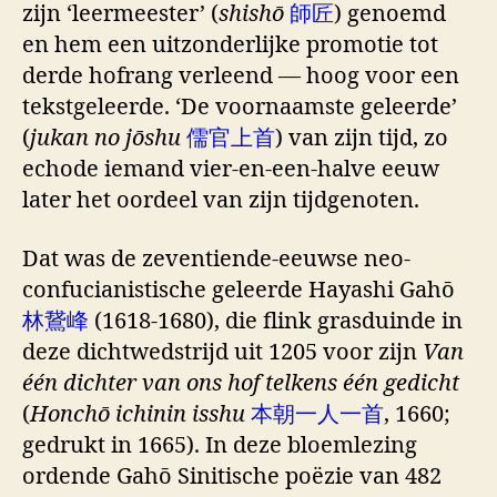
zijn ‘leermeester’ (
shishō
師匠
) genoemd
en hem een uitzonderlijke promotie tot
derde hofrang verleend — hoog voor een
tekstgeleerde. ‘De voornaamste geleerde’
(
jukan no jōshu
儒官上首
) van zijn tijd, zo
echode iemand vier-en-een-halve eeuw
later het oordeel van zijn tijdgenoten.
Dat was de zeventiende-eeuwse neo-
confucianistische geleerde Hayashi Gahō
林鵞峰
(1618-1680), die flink grasduinde in
deze dichtwedstrijd uit 1205 voor zijn
Van
één dichter van ons hof telkens één gedicht
(
Honchō ichinin isshu
本朝一人一首
, 1660;
gedrukt in 1665). In deze bloemlezing
ordende Gahō Sinitische poëzie van 482