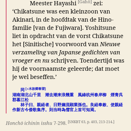
[Gahō]
Meester Hayashi
zei:
‘Chikatsune was een kleinzoon van
Akinari, in de hoofdtak van de Hino-
familie [van de Fujiwara]. Yoshitsune
liet in opdracht van de vorst Chikatsune
het [Sinitische] voorwoord van
Nieuwe
verzameling van Japanse gedichten van
vroeger en nu
schrijven. Toendertijd was
hij de voornaamste geleerde; dat moet
je wel beseffen.’
[=水故郷春望]
同
湖南湖北山千里 潮去潮来浪幾重 風綠杭州春岸柳 煙青呉
郡暮江松
林子曰、親経者、日野嫡流顕業孫也。良経奉敕、使親経
作新古今倭歌集序。則当時為儒官上首可知焉。
[SNKBT 63, p. 403, 213-214.]
Honchō ichinin isshu
7-298.