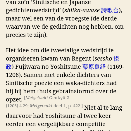
van zo’n ‘Sinitische en Japanse
gedichtenwedstrijd’ (
shiika-awase
詩歌合
),
maar wel een van de vroegste (de derde
waarvan we de gedichten nog hebben, om
precies te zijn).
Het idee om die tweetalige wedstrijd te
organiseren kwam van Regent (
sesshō
摂
政
) Fujiwara no Yoshitsune
藤原良経
(1169-
1206). Samen met enkele dichters van
Sinitische poëzie een waka-dichters had
hij bij hem thuis gebrainstormd over de
[
Meigetsuki
Genkyū 2
opzet.
(1205).4.29;
Meigetsuki
deel 1, p. 422.]
Niet al te lang
daarvoor had Yoshitsune al twee keer
eerder een vergelijkbare competitie