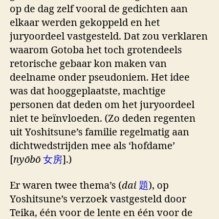
op de dag zelf vooral de gedichten aan
elkaar werden gekoppeld en het
juryoordeel vastgesteld. Dat zou verklaren
waarom Gotoba het toch grotendeels
retorische gebaar kon maken van
deelname onder pseudoniem. Het idee
was dat hooggeplaatste, machtige
personen dat deden om het juryoordeel
niet te beïnvloeden. (Zo deden regenten
uit Yoshitsune’s familie regelmatig aan
dichtwedstrijden mee als ‘hofdame’
[
nyōbō
女房
].)
Er waren twee thema’s (
dai
題
), op
Yoshitsune’s verzoek vastgesteld door
Teika, één voor de lente en één voor de