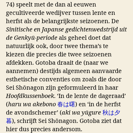
74) speelt met de dan al eeuwen
gecultiveerde wedijver tussen lente en
herfst als de belangrijkste seizoenen. De
Sinitische en Japanse gedichtenwedstrijd uit
de Genkyū-periode
als geheel doet dat
natuurlijk ook, door twee thema’s te
kiezen die precies die twee seizoenen
afdekken. Gotoba draait de (naar we
aannemen) destijds algemeen aanvaarde
esthetische conventies om zoals die door
Sei Shōnagon zijn geformuleerd in haar
Hoofdkussenboek
. ‘In de lente de dageraad’
(
haru wa akebono
春は曙
) en ‘in de herfst
de avondschemer’ (
aki wa yūgure
秋は夕
暮
), schrijft Sei Shōnagon. Gotoba ziet dat
hier dus precies andersom.