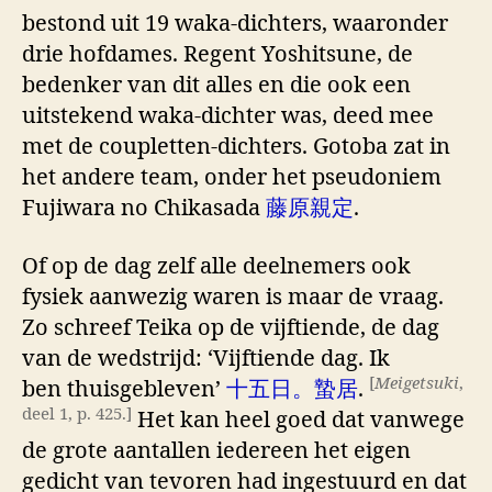
bestond uit 19 waka-dichters, waaronder
drie hofdames. Regent Yoshitsune, de
bedenker van dit alles en die ook een
uitstekend waka-dichter was, deed mee
met de coupletten-dichters. Gotoba zat in
het andere team, onder het pseudoniem
Fujiwara no Chikasada
藤原親定
.
Of op de dag zelf alle deelnemers ook
fysiek aanwezig waren is maar de vraag.
Zo schreef Teika op de vijftiende, de dag
van de wedstrijd: ‘Vijftiende dag. Ik
[
Meigetsuki
,
ben thuisgebleven’
十五日。蟄居
.
deel 1, p. 425.]
Het kan heel goed dat vanwege
de grote aantallen iedereen het eigen
gedicht van tevoren had ingestuurd en dat