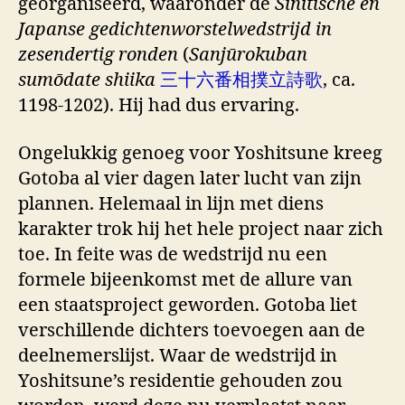
georganiseerd, waaronder de
Sinitische en
Japanse gedichtenworstelwedstrijd in
zesendertig ronden
(
Sanjūrokuban
sumōdate shiika
三十六番相撲立詩歌
, ca.
1198-1202). Hij had dus ervaring.
Ongelukkig genoeg voor Yoshitsune kreeg
Gotoba al vier dagen later lucht van zijn
plannen. Helemaal in lijn met diens
karakter trok hij het hele project naar zich
toe. In feite was de wedstrijd nu een
formele bijeenkomst met de allure van
een staatsproject geworden. Gotoba liet
verschillende dichters toevoegen aan de
deelnemerslijst. Waar de wedstrijd in
Yoshitsune’s residentie gehouden zou