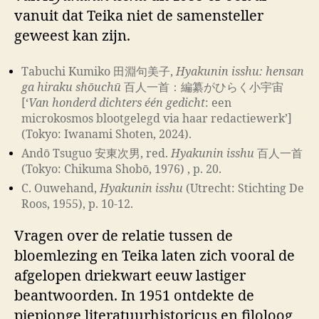
vanuit dat Teika niet de samensteller
geweest kan zijn.
Tabuchi Kumiko 田淵句美子,
Hyakunin isshu: hensan
ga hiraku shōuchū
百人一首：編纂がひらく小宇宙
[‘
Van honderd dichters één gedicht
: een
microkosmos blootgelegd via haar redactiewerk’]
(Tokyo: Iwanami Shoten, 2024).
Andō Tsuguo 安東次男, red.
Hyakunin isshu
百人一首
(Tokyo: Chikuma Shobō, 1976) , p. 20.
C. Ouwehand,
Hyakunin isshu
(Utrecht: Stichting De
Roos, 1955), p. 10-12.
Vragen over de relatie tussen de
bloemlezing en Teika laten zich vooral de
afgelopen driekwart eeuw lastiger
beantwoorden. In 1951 ontdekte de
piepjonge literatuurhistoricus en filoloog