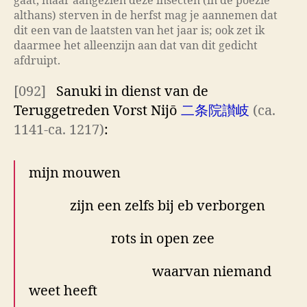
gaat, maar aangezien deze insecten (in de poëzie
althans) sterven in de herfst mag je aannemen dat
dit een van de laatsten van het jaar is; ook zet ik
daarmee het alleenzijn aan dat van dit gedicht
afdruipt.
[092]
Sanuki in dienst van de
Teruggetreden Vorst Nijō
二条院讃岐
(ca.
1141-ca. 1217)
:
mijn mouwen
zijn een zelfs bij eb verborgen
rots in open zee
waarvan niemand
weet heeft