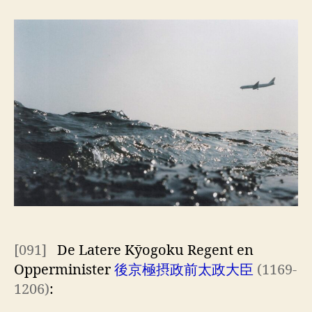
honderd
dichters
één
gedicht [10]
[091]
De Latere Kȳogoku Regent en
Opperminister
後京極摂政前太政大臣
(1169-
1206)
: