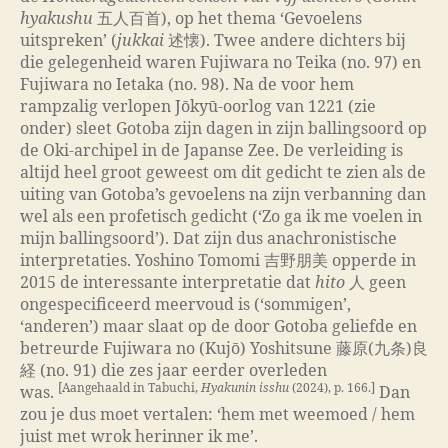
hyakushu
五人百首), op het thema ‘Gevoelens
uitspreken’ (
jukkai
述懐). Twee andere dichters bij
die gelegenheid waren Fujiwara no Teika (no. 97) en
Fujiwara no Ietaka (no. 98). Na de voor hem
rampzalig verlopen Jōkyū-oorlog van 1221 (zie
onder) sleet Gotoba zijn dagen in zijn ballingsoord op
de Oki-archipel in de Japanse Zee. De verleiding is
altijd heel groot geweest om dit gedicht te zien als de
uiting van Gotoba’s gevoelens na zijn verbanning dan
wel als een profetisch gedicht (‘Zo ga ik me voelen in
mijn ballingsoord’). Dat zijn dus anachronistische
interpretaties. Yoshino Tomomi 吉野朋美 opperde in
2015 de interessante interpretatie dat
hito
人 geen
ongespecificeerd meervoud is (‘sommigen’,
‘anderen’) maar slaat op de door Gotoba geliefde en
betreurde Fujiwara no (Kujō) Yoshitsune 藤原(九条)良
経 (no. 91) die zes jaar eerder overleden
[Aangehaald in Tabuchi,
Hyakunin isshu
(2024), p. 166.]
was.
Dan
zou je dus moet vertalen: ‘hem met weemoed / hem
juist met wrok herinner ik me’.