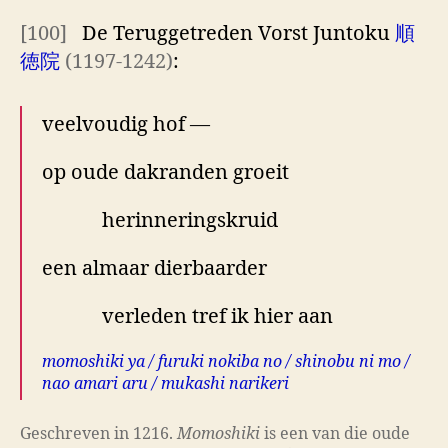
[100]
De Teruggetreden Vorst Juntoku
順
徳院
(1197-1242)
:
veelvoudig hof —
op oude dakranden groeit
herinneringskruid
een almaar dierbaarder
verleden tref ik hier aan
momoshiki ya / furuki nokiba no / shinobu ni mo /
nao amari aru / mukashi narikeri
Geschreven in 1216.
Momoshiki
is een van die oude