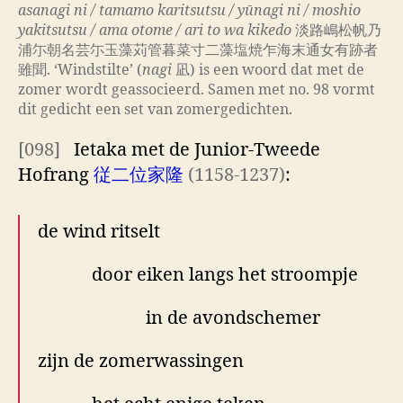
asanagi ni / tamamo karitsutsu / yūnagi ni / moshio
yakitsutsu / ama otome / ari to wa kikedo
淡路嶋松帆乃
浦尓朝名芸尓玉藻苅管暮菜寸二藻塩焼乍海末通女有跡者
雖聞. ‘Windstilte’ (
nagi
凪) is een woord dat met de
zomer wordt geassocieerd. Samen met no. 98 vormt
dit gedicht een set van zomergedichten.
[098]
Ietaka met de Junior-Tweede
Hofrang
従二位家隆
(1158-1237)
:
de wind ritselt
door eiken langs het stroompje
in de avondschemer
zijn de zomerwassingen