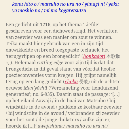
konu hito o / matsuho no ura no / yūnagi ni / yaku
ya moshio no / mi mo kogaretsutsu
Een gedicht uit 1216, op het thema ‘Liefde’
geschreven voor een dichtwedstrijd. Het verhitten
van zeewier was een manier om zout te winnen.
Teika maakt hier gebruik van een in zijn tijd
ontwikkelde en breed toegepaste techniek, het
‘teruggrijpen op een brongedicht’ (
honkadori
本歌取
り). Helemaal
cutting edge
voor zijn tijd is dat dat
brongedicht in dit geval stamt van vóórdat hoofse
poëzieconventies vorm kregen. Hij grijpt namelijk
terug op een lang gedicht (
chōka
長歌) uit de achtste-
eeuwse
Man’yōshū
(‘Verzameling voor tienduizend
generaties’; no. 6-935). Daarin staat de passage: ‘[…]
op het eiland Aawaji / in de baai van Matsuho / bij
windstilte in de avond / plukken ze kostbaar zeewier
/ bij windstilte in de avond / verbranden zij zeewier
voor het zout / de jonge duiksters / zulke zijn er,
hoorde ik […]’
awajishima / matsuho no ura ni /