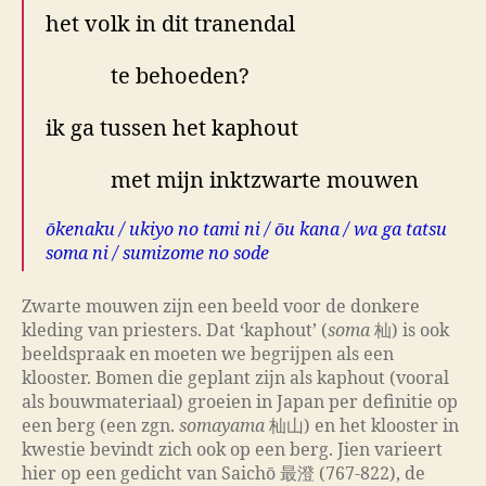
het volk in dit tranendal
te behoeden?
ik ga tussen het kaphout
met mijn inktzwarte mouwen
ōkenaku / ukiyo no tami ni / ōu kana / wa ga tatsu
soma ni / sumizome no sode
Zwarte mouwen zijn een beeld voor de donkere
kleding van priesters. Dat ‘kaphout’ (
soma
杣) is ook
beeldspraak en moeten we begrijpen als een
klooster. Bomen die geplant zijn als kaphout (vooral
als bouwmateriaal) groeien in Japan per definitie op
een berg (een zgn.
somayama
杣山) en het klooster in
kwestie bevindt zich ook op een berg. Jien varieert
hier op een gedicht van Saichō 最澄 (767-822), de