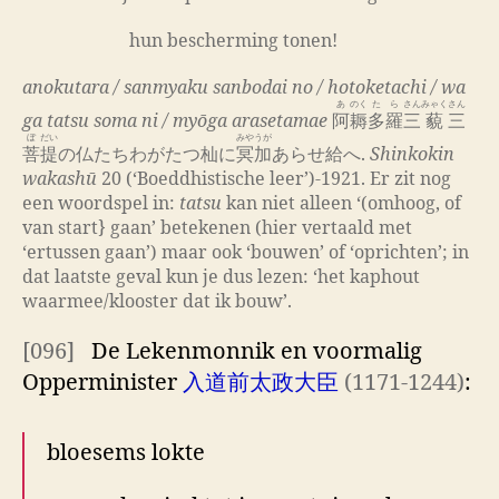
hun bescherming tonen!
anokutara / sanmyaku sanbodai no / hotoketachi / wa
あ
のく
た
ら
さん
みゃく
さん
ga tatsu soma ni / myōga arasetamae
阿
耨
多
羅
三
藐
三
ぼ
だい
みやうが
菩
提
の仏たちわがたつ杣に
冥加
あらせ給へ.
Shinkokin
wakashū
20 (‘Boeddhistische leer’)-1921. Er zit nog
een woordspel in:
tatsu
kan niet alleen ‘(omhoog, of
van start} gaan’ betekenen (hier vertaald met
‘ertussen gaan’) maar ook ‘bouwen’ of ‘oprichten’; in
dat laatste geval kun je dus lezen: ‘het kaphout
waarmee/klooster dat ik bouw’.
[096]
De Lekenmonnik en voormalig
Opperminister
入道前太政大臣
(1171-1244)
:
bloesems lokte