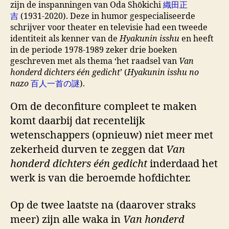
zijn de inspanningen van Oda Shōkichi
織田正
吉
(1931-2020). Deze in humor gespecialiseerde
schrijver voor theater en televisie had een tweede
identiteit als kenner van de
Hyakunin isshu
en heeft
in de periode 1978-1989 zeker drie boeken
geschreven met als thema ‘het raadsel van
Van
honderd dichters één gedicht
’ (
Hyakunin isshu no
nazo
百人一首の謎
).
Om de deconfiture compleet te maken
komt daarbij dat recentelijk
wetenschappers (opnieuw) niet meer met
zekerheid durven te zeggen dat
Van
honderd dichters één gedicht
inderdaad het
werk is van die beroemde hofdichter.
Op de twee laatste na (daarover straks
meer) zijn alle waka in
Van honderd