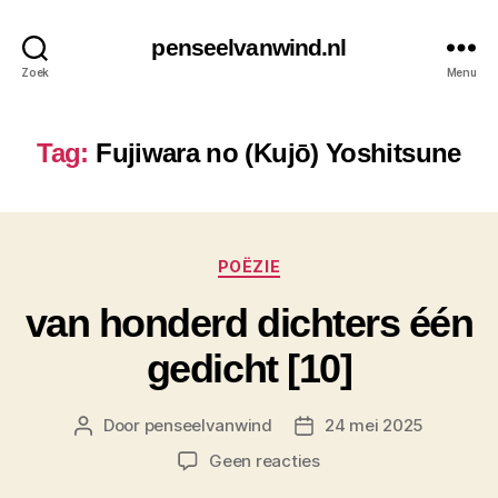
penseelvanwind.nl
Zoek
Menu
Tag:
Fujiwara no (Kujō) Yoshitsune
Categorieën
POËZIE
van honderd dichters één
gedicht [10]
Door
penseelvanwind
24 mei 2025
Berichtauteur
Berichtdatum
op
Geen reacties
van