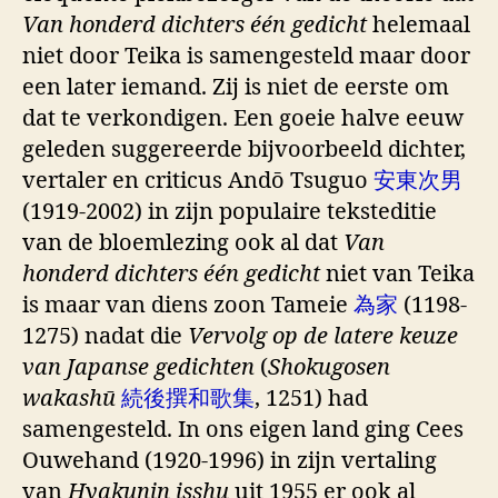
Van honderd dichters één gedicht
helemaal
niet door Teika is samengesteld maar door
een later iemand. Zij is niet de eerste om
dat te verkondigen. Een goeie halve eeuw
geleden suggereerde bijvoorbeeld dichter,
vertaler en criticus Andō Tsuguo
安東次男
(1919-2002) in zijn populaire teksteditie
van de bloemlezing ook al dat
Van
honderd dichters één gedicht
niet van Teika
is maar van diens zoon Tameie
為家
(1198-
1275) nadat die
Vervolg op de latere keuze
van Japanse gedichten
(
Shokugosen
wakashū
続後撰和歌集
, 1251) had
samengesteld. In ons eigen land ging Cees
Ouwehand (1920-1996) in zijn vertaling
van
Hyakunin isshu
uit 1955 er ook al