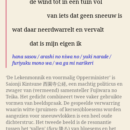
de wind tot in een tuin vol
van iets dat geen sneeuw is
wat daar neerdwarrelt en vervalt
dat is mijn eigen ik
hana sasou / arashi no niwa no / yuki narade /
furiyuku mono wa / wa ga mi narikeri
‘De Lekenmonnik en voormalig Opperminister’ is
Saionji Kintsune 西園寺公経, een machtig politicus en
zwager van (vermeend) samensteller Fujiwara no
Teika. Het gedicht combineert twee vaker gebruikte
vormen van beeldspraak. De gespeelde verwarring
waarin witte (pruimen- of kersen)bloesems worden
aangezien voor sneeuwvlokken is een heel oude
dichterstruc. Het tweede beeld is de resonantie
tussen het ‘vallen’ (
furu
降る) van bloesems en het