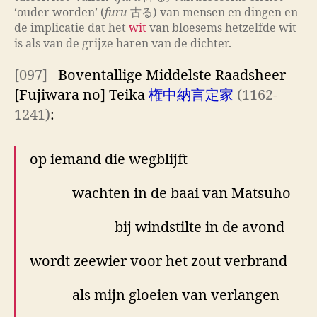
‘ouder worden’ (
furu
古る) van mensen en dingen en
de implicatie dat het
wit
van bloesems hetzelfde wit
is als van de grijze haren van de dichter.
[097]
Boventallige Middelste Raadsheer
[Fujiwara no] Teika
権中納言定家
(1162-
1241)
:
op iemand die wegblijft
wachten in de baai van Matsuho
bij windstilte in de avond
wordt zeewier voor het zout verbrand
als mijn gloeien van verlangen