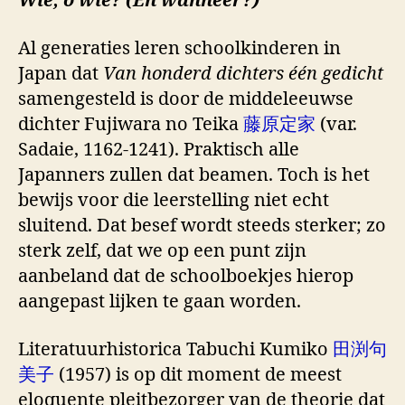
Wie, o wie? (En wanneer?)
Al generaties leren schoolkinderen in
Japan dat
Van honderd dichters één gedicht
samengesteld is door de middeleeuwse
dichter Fujiwara no Teika
藤原定家
(var.
Sadaie, 1162-1241). Praktisch alle
Japanners zullen dat beamen. Toch is het
bewijs voor die leerstelling niet echt
sluitend. Dat besef wordt steeds sterker; zo
sterk zelf, dat we op een punt zijn
aanbeland dat de schoolboekjes hierop
aangepast lijken te gaan worden.
Literatuurhistorica Tabuchi Kumiko
田渕句
美子
(1957) is op dit moment de meest
eloquente pleitbezorger van de theorie dat