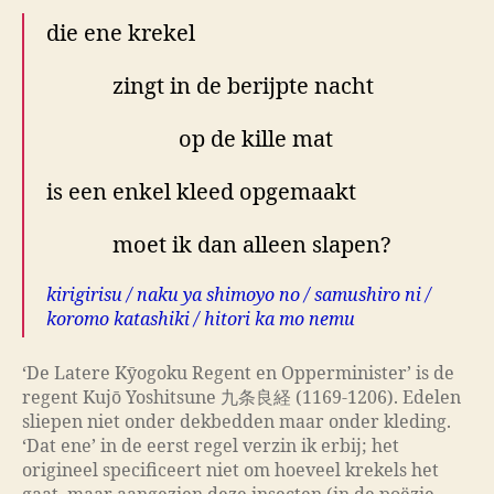
die ene krekel
zingt in de berijpte nacht
op de kille mat
is een enkel kleed opgemaakt
moet ik dan alleen slapen?
kirigirisu / naku ya shimoyo no / samushiro ni /
koromo katashiki / hitori ka mo nemu
‘De Latere Kȳogoku Regent en Opperminister’ is de
regent Kujō Yoshitsune 九条良経 (1169-1206). Edelen
sliepen niet onder dekbedden maar onder kleding.
‘Dat ene’ in de eerst regel verzin ik erbij; het
origineel specificeert niet om hoeveel krekels het