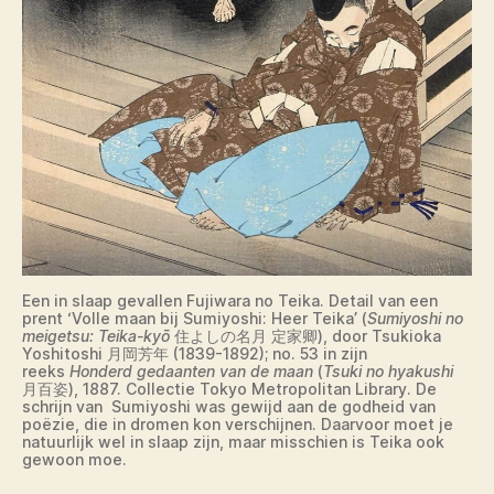
Een in slaap gevallen Fujiwara no Teika. Detail van een
prent ‘Volle maan bij Sumiyoshi: Heer Teika’ (
Sumiyoshi no
meigetsu: Teika-kyō
住よしの名月 定家卿), door Tsukioka
Yoshitoshi 月岡芳年 (1839-1892); no. 53 in zijn
reeks
Honderd gedaanten van de maan
(
Tsuki no hyakushi
月百姿), 1887. Collectie Tokyo Metropolitan Library. De
schrijn van Sumiyoshi was gewijd aan de godheid van
poëzie, die in dromen kon verschijnen. Daarvoor moet je
natuurlijk wel in slaap zijn, maar misschien is Teika ook
gewoon moe.