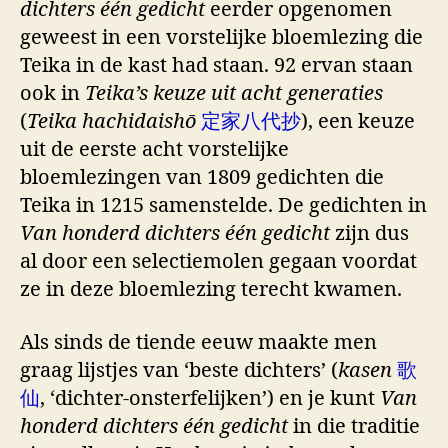
dichters één gedicht
eerder opgenomen
geweest in een vorstelijke bloemlezing die
Teika in de kast had staan. 92 ervan staan
ook in
Teika’s keuze uit acht generaties
(
Teika hachidaishō
定家八代抄
), een keuze
uit de eerste acht vorstelijke
bloemlezingen van 1809 gedichten die
Teika in 1215 samenstelde. De gedichten in
Van honderd dichters één gedicht
zijn dus
al door een selectiemolen gegaan voordat
ze in deze bloemlezing terecht kwamen.
Als sinds de tiende eeuw maakte men
graag lijstjes van ‘beste dichters’ (
kasen
歌
仙
, ‘dichter-onsterfelijken’) en je kunt
Van
honderd dichters één gedicht
in die traditie