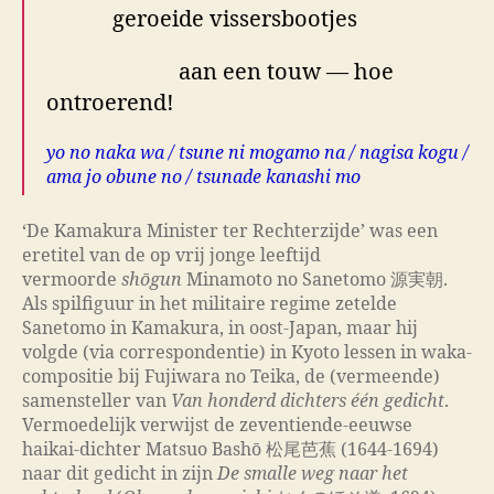
geroeide vissersbootjes
aan een touw — hoe
ontroerend!
yo no naka wa / tsune ni mogamo na / nagisa kogu /
ama jo obune no / tsunade kanashi mo
‘De Kamakura Minister ter Rechterzijde’ was een
eretitel van de op vrij jonge leeftijd
vermoorde
shōgun
Minamoto no Sanetomo 源実朝.
Als spilfiguur in het militaire regime zetelde
Sanetomo in Kamakura, in oost-Japan, maar hij
volgde (via correspondentie) in Kyoto lessen in waka-
compositie bij Fujiwara no Teika, de (vermeende)
samensteller van
Van honderd dichters één gedicht
.
Vermoedelijk verwijst de zeventiende-eeuwse
haikai-dichter Matsuo Bashō 松尾芭蕉 (1644-1694)
naar dit gedicht in zijn
De smalle weg naar het