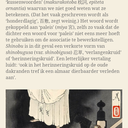
‘kussenwoorden’ (
makurakotoba
枕詞,
epiteta
ornantia
) waarvan we niet goed weten wat ze
betekenen. (Dat het vaak geschreven wordt als
‘honderdlagig’, 百敷, zegt weinig.) Het woord wordt
gekoppeld aan ‘paleis’ (
miya
宮), zelfs zo vaak dat de
dichter een woord voor ‘paleis’ niet eens meer hoeft
te gebruiken om de associatie te bewerkstelligen.
Shinobu
is in dit geval een verkorte vorm van
shinobugusa
(var.
shinobigusa
) 忍草, ‘verlangenkruid’
of ‘herinneringskruid’. Een letterlijker vertaling
luidt: ‘ook in het herinneringskruid op de oude
dakranden tref ik een almaar dierbaarder verleden
aan’.