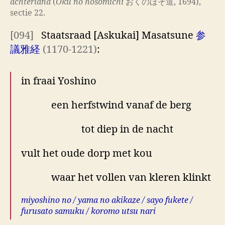
achterland
(
Oku no hosomichi
おくのほそ道, 1694),
sectie 22.
[094]
Staatsraad [Askukai] Masatsune
参
議雅経
(1170-1221)
:
in fraai Yoshino
een herfstwind vanaf de berg
tot diep in de nacht
vult het oude dorp met kou
waar het vollen van kleren klinkt
miyoshino no / yama no akikaze / sayo fukete /
furusato samuku / koromo utsu nari