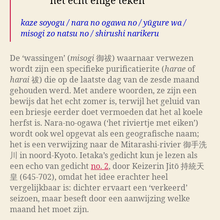
het echt enige teken
kaze soyogu / nara no ogawa no / yūgure wa /
misogi zo natsu no / shirushi narikeru
De ‘wassingen’ (
misogi
御祓) waarnaar verwezen
wordt zijn een specifieke purificatierite (
harae
of
harai
祓) die op de laatste dag van de zesde maand
gehouden werd. Met andere woorden, ze zijn een
bewijs dat het echt zomer is, terwijl het geluid van
een briesje eerder doet vermoeden dat het al koele
herfst is. Nara-no-ogawa (‘het riviertje met eiken’)
wordt ook wel opgevat als een geografische naam;
het is een verwijzing naar de Mitarashi-rivier 御手洗
川 in noord-Kyoto. Ietaka’s gedicht kun je lezen als
een echo van gedicht
no. 2
, door Keizerin Jitō 持統天
皇 (645-702), omdat het idee erachter heel
vergelijkbaar is: dichter ervaart een ‘verkeerd’
seizoen, maar beseft door een aanwijzing welke
maand het moet zijn.