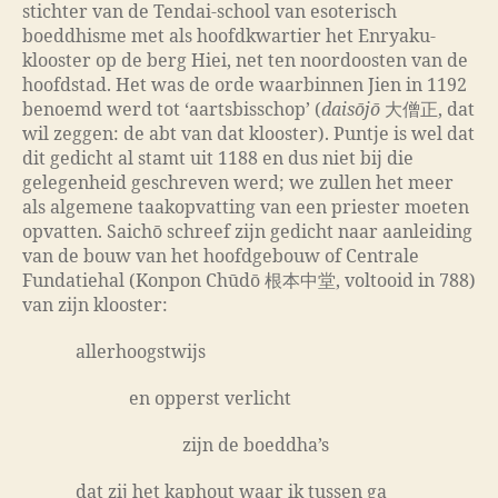
stichter van de Tendai-school van esoterisch
boeddhisme met als hoofdkwartier het Enryaku-
klooster op de berg Hiei, net ten noordoosten van de
hoofdstad. Het was de orde waarbinnen Jien in 1192
benoemd werd tot ‘aartsbisschop’ (
daisōjō
大僧正, dat
wil zeggen: de abt van dat klooster). Puntje is wel dat
dit gedicht al stamt uit 1188 en dus niet bij die
gelegenheid geschreven werd; we zullen het meer
als algemene taakopvatting van een priester moeten
opvatten. Saichō schreef zijn gedicht naar aanleiding
van de bouw van het hoofdgebouw of Centrale
Fundatiehal (Konpon Chūdō 根本中堂, voltooid in 788)
van zijn klooster:
allerhoogstwijs
en opperst verlicht
zijn de boeddha’s
dat zij het kaphout waar ik tussen ga