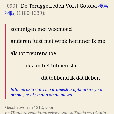
[099]
De Teruggetreden Vorst Gotoba
後鳥
羽院
(1180-1239)
:
sommigen met weemoed
anderen juist met wrok herinner ik me
als tot treurens toe
ik aan het tobben sla
dit tobbend ik dat ik ben
hito mo oshi /hito mo urameshi / ajikinaku / yo o
omou yue ni / mono omou mi wa
Geschreven in 1212, voor
de
Honderdgedichtenreeksen van vijf dichters
(
Gonin