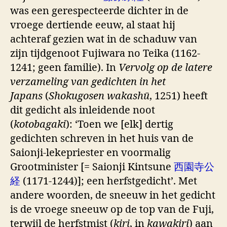
was een gerespecteerde dichter in de
vroege dertiende eeuw, al staat hij
achteraf gezien wat in de schaduw van
zijn tijdgenoot Fujiwara no Teika (1162-
1241; geen familie). In
Vervolg op de latere
verzameling van gedichten in het
Japans
(
Shokugosen wakashū
, 1251) heeft
dit gedicht als inleidende noot
(
kotobagaki
): ‘Toen we [elk] dertig
gedichten schreven in het huis van de
Saionji-lekepriester en voormalig
Grootminister [= Saionji Kintsune
西園寺公
経
(1171-1244)]; een herfstgedicht’. Met
andere woorden, de sneeuw in het gedicht
is de vroege sneeuw op de top van de Fuji,
terwijl de herfstmist (
kiri
, in
kawakiri
) aan