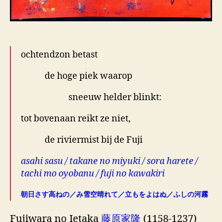
ochtendzon betast
de hoge piek waarop
sneeuw helder blinkt:
tot bovenaan reikt ze niet,
de riviermist bij de Fuji
asahi sasu / takane no miyuki / sora harete /
tachi mo oyobanu / fuji no kawakiri
朝日さす高ねの／み雪空晴れて／立もをよはぬ／ふしの河霧
Fujiwara no Ietaka
藤原家隆
(1158-1237)