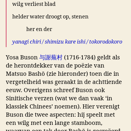
wilg verliest blad
helder water droogt op, stenen
her en der
yanagi chiri / shimizu kare ishi / tokorodokoro
Yosa Buson
与謝蕪村
(1716-1784) geldt als
de herontdekker van de poëzie van
Matsuo Bashō (zie hieronder) toen die in
vergetelheid was geraakt in de achttiende
eeuw. Overigens schreef Buson ook
Sinitische verzen (wat we dan vaak ‘in
klassiek Chinees’ noemen). Hier verenigt
Buson die twee aspecten: hij speelt met
een wilg met een lange stamboom,