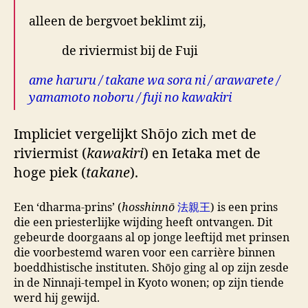
alleen de bergvoet beklimt zij,
de riviermist bij de Fuji
ame haruru / takane wa sora ni / arawarete /
yamamoto noboru / fuji no kawakiri
Impliciet vergelijkt Shōjo zich met de
riviermist (
kawakiri
) en Ietaka met de
hoge piek (
takane
).
Een ‘dharma-prins’ (
hosshinnō
法親王
) is een prins
die een priesterlijke wijding heeft ontvangen. Dit
gebeurde doorgaans al op jonge leeftijd met prinsen
die voorbestemd waren voor een carrière binnen
boeddhistische instituten. Shōjo ging al op zijn zesde
in de Ninnaji-tempel in Kyoto wonen; op zijn tiende
werd hij gewijd.