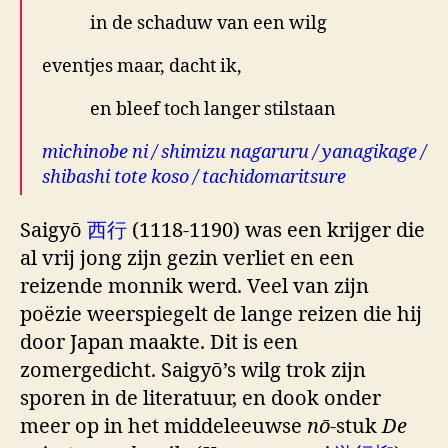
in de schaduw van een wilg
eventjes maar, dacht ik,
en bleef toch langer stilstaan
michinobe ni / shimizu nagaruru / yanagikage /
shibashi tote koso / tachidomaritsure
Saigyō
西行
(1118-1190) was een krijger die
al vrij jong zijn gezin verliet en een
reizende monnik werd. Veel van zijn
poëzie weerspiegelt de lange reizen die hij
door Japan maakte. Dit is een
zomergedicht. Saigyō’s wilg trok zijn
sporen in de literatuur, en dook onder
meer op in het middeleeuwse
nō
-stuk
De