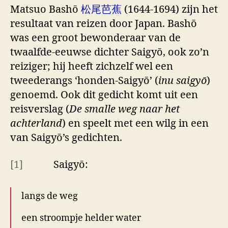
Matsuo Bashō
松尾芭蕉
(1644-1694) zijn het
resultaat van reizen door Japan. Bashō
was een groot bewonderaar van de
twaalfde-eeuwse dichter Saigyō, ook zo’n
reiziger; hij heeft zichzelf wel een
tweederangs ‘honden-Saigyō’ (
inu saigyō
)
genoemd. Ook dit gedicht komt uit een
reisverslag (
De smalle weg naar het
achterland
) en speelt met een wilg in een
van Saigyō’s gedichten.
[1]
Saigyō:
langs de weg
een stroompje helder water