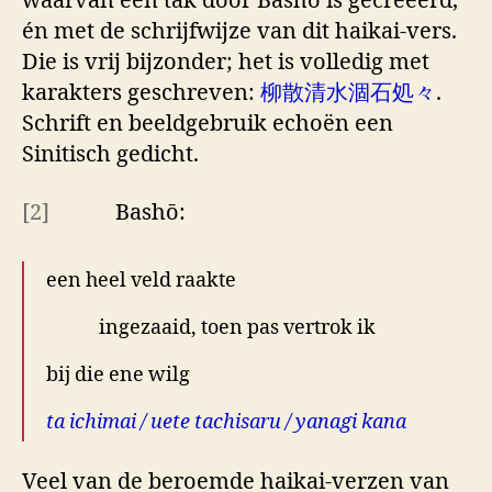
waarvan een tak door Bashō is gecreëerd,
én met de schrijfwijze van dit haikai-vers.
Die is vrij bijzonder; het is volledig met
karakters geschreven:
柳散清水涸石処々
.
Schrift en beeldgebruik echoën een
Sinitisch gedicht.
[2]
Bashō:
een heel veld raakte
ingezaaid, toen pas vertrok ik
bij die ene wilg
ta ichimai / uete tachisaru / yanagi kana
Veel van de beroemde haikai-verzen van