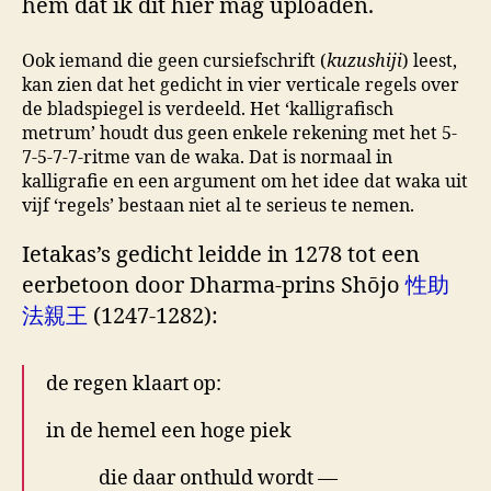
hem dat ik dit hier mag uploaden.
Ook iemand die geen cursiefschrift (
kuzushiji
) leest,
kan zien dat het gedicht in vier verticale regels over
de bladspiegel is verdeeld. Het ‘kalligrafisch
metrum’ houdt dus geen enkele rekening met het 5-
7-5-7-7-ritme van de waka. Dat is normaal in
kalligrafie en een argument om het idee dat waka uit
vijf ‘regels’ bestaan niet al te serieus te nemen.
Ietakas’s gedicht leidde in 1278 tot een
eerbetoon door Dharma-prins Shōjo
性助
法親王
(1247-1282):
de regen klaart op:
in de hemel een hoge piek
die daar onthuld wordt —