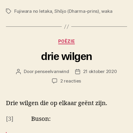
Fujiwara no Ietaka
,
Shōjo (Dharma-prins)
,
waka
Tags
Categorieën
POËZIE
drie wilgen
Door
penseelvanwind
21 oktober 2020
Berichtauteur
Berichtdatum
op
2 reacties
drie
wilgen
Drie wilgen die op elkaar geënt zijn.
[3]
Buson: