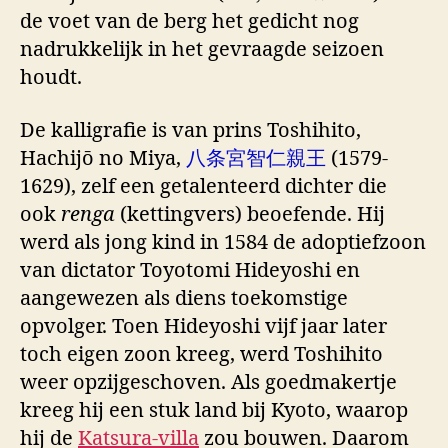
de voet van de berg het gedicht nog
nadrukkelijk in het gevraagde seizoen
houdt.
De kalligrafie is van prins Toshihito,
Hachijō no Miya,
八条宮智仁親王
(1579-
1629), zelf een getalenteerd dichter die
ook
renga
(kettingvers) beoefende. Hij
werd als jong kind in 1584 de adoptiefzoon
van dictator Toyotomi Hideyoshi en
aangewezen als diens toekomstige
opvolger. Toen Hideyoshi vijf jaar later
toch eigen zoon kreeg, werd Toshihito
weer opzijgeschoven. Als goedmakertje
kreeg hij een stuk land bij Kyoto, waarop
hij de
Katsura-villa
zou bouwen. Daarom