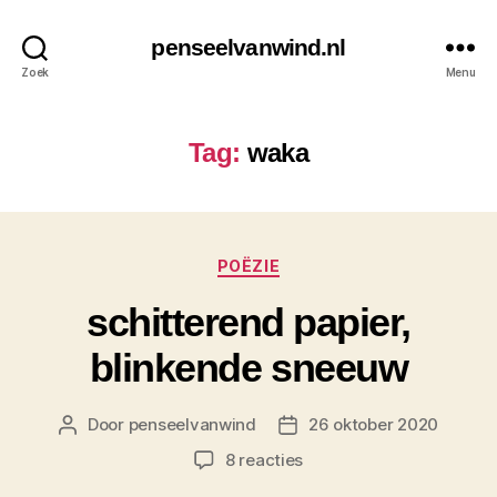
penseelvanwind.nl
Zoek
Menu
Tag:
waka
Categorieën
POËZIE
schitterend papier,
blinkende sneeuw
Door
penseelvanwind
26 oktober 2020
Berichtauteur
Berichtdatum
op
8 reacties
schitterend