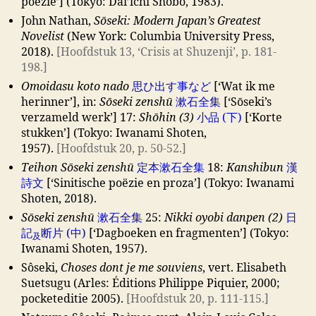
poëzie’] (Tokyo: Dai’ichi Shobō, 1983).
John Nathan,
Sōseki: Modern Japan’s Greatest
Novelist
(New York: Columbia University Press,
2018).
[Hoofdstuk 13, ‘Crisis at Shuzenji’, p. 181-
198.]
Omoidasu koto nado
思ひ出す事など
[‘Wat ik me
herinner’], in:
Sōseki zenshū
漱石全集
[‘Sōseki’s
verzameld werk’] 17:
Shōhin (3)
小品 (下)
[‘Korte
stukken’] (Tokyo: Iwanami Shoten,
1957).
[Hoofdstuk 20, p. 50-52.]
Teihon Sōseki zenshū
定本漱石全集
18:
Kanshibun
漢
詩文
[‘Sinitische poëzie en proza’] (Tokyo: Iwanami
Shoten, 2018).
Sōseki zenshū
漱石全集
25:
Nikki oyobi danpen (2)
日
記
断片 (中)
[‘Dagboeken en fragmenten’] (Tokyo:
及
Iwanami Shoten, 1957).
Sôseki,
Choses dont je me souviens
, vert. Elisabeth
Suetsugu (Arles: Éditions Philippe Piquier, 2000;
pocketeditie 2005).
[Hoofdstuk 20, p. 111-115.]