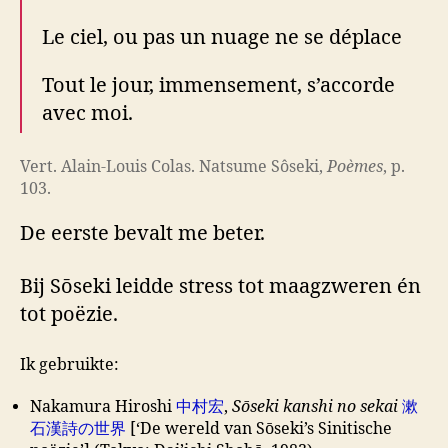
Le ciel, ou pas un nuage ne se déplace
Tout le jour, immensement, s’accorde
avec moi.
Vert. Alain-Louis Colas. Natsume Sôseki,
Poèmes
, p.
103.
De eerste bevalt me beter.
Bij Sōseki leidde stress tot maagzweren én
tot poëzie.
Ik gebruikte:
Nakamura Hiroshi
中村宏
,
Sōseki kanshi no sekai
漱
石漢詩の世界
[‘De wereld van Sōseki’s Sinitische