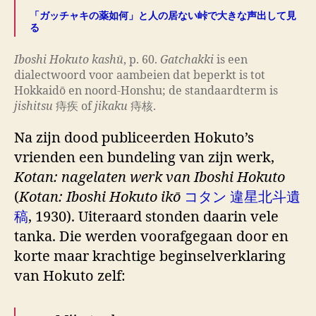
「ガッチャキの薬如何」と人の居ない峠で大きな声出して見
る
Iboshi Hokuto kashū
, p. 60.
Gatchakki
is een
dialectwoord voor aambeien dat beperkt is tot
Hokkaidō en noord-Honshu; de standaardterm is
jishitsu
痔疾 of
jikaku
痔核.
Na zijn dood publiceerden Hokuto’s
vrienden een bundeling van zijn werk,
Kotan: nagelaten werk van Iboshi Hokuto
(
Kotan: Iboshi Hokuto ikō
コタン 違星北斗遺
稿
, 1930). Uiteraard stonden daarin vele
tanka. Die werden voorafgegaan door en
korte maar krachtige beginselverklaring
van Hokuto zelf: