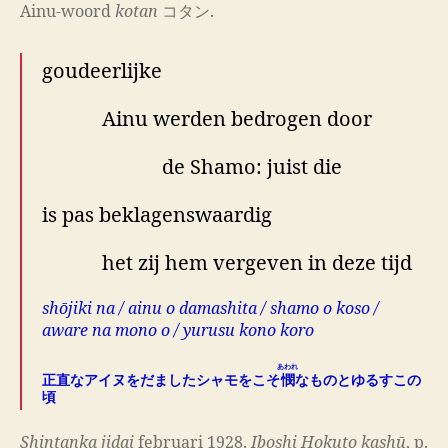
Ainu-woord
kotan
コタン.
goudeerlijke
Ainu werden bedrogen door
de Shamo: juist die
is pas beklagenswaardig
het zij hem vergeven in deze tijd
shōjiki na / ainu o damashita / shamo o koso /
aware na mono o / yurusu kono koro
あわれ
正直なアイヌをだましたシャモをこそ
憫
なものとゆるすこの
頃
Shintanka jidai
februari 1928.
Iboshi Hokuto kashū
, p.