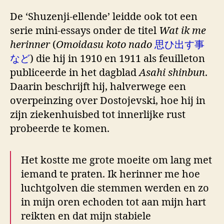
De ‘Shuzenji-ellende’ leidde ook tot een
serie mini-essays onder de titel
Wat ik me
herinner
(
Omoidasu koto nado
思ひ出す事
など
) die hij in 1910 en 1911 als feuilleton
publiceerde in het dagblad
Asahi shinbun
.
Daarin beschrijft hij, halverwege een
overpeinzing over Dostojevski, hoe hij in
zijn ziekenhuisbed tot innerlijke rust
probeerde te komen.
Het kostte me grote moeite om lang met
iemand te praten. Ik herinner me hoe
luchtgolven die stemmen werden en zo
in mijn oren echoden tot aan mijn hart
reikten en dat mijn stabiele