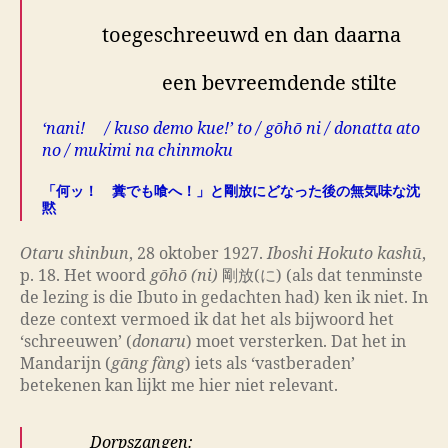
toegeschreeuwd en dan daarna
een bevreemdende stilte
‘nani! / kuso demo kue!’ to / gōhō ni / donatta ato
no / mukimi na chinmoku
「何ッ！ 糞でも喰へ！」と剛放にどなった後の無気味な沈
黙
Otaru shinbun
, 28 oktober 1927.
Iboshi Hokuto kashū
,
p. 18. Het woord
gōhō (ni)
剛放(に) (als dat tenminste
de lezing is die Ibuto in gedachten had) ken ik niet. In
deze context vermoed ik dat het als bijwoord het
‘schreeuwen’ (
donaru
) moet versterken. Dat het in
Mandarijn (
gāng fàng
) iets als ‘vastberaden’
betekenen kan lijkt me hier niet relevant.
Dorpszangen: