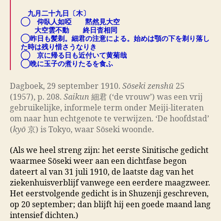
九月二十九日〔木〕
◯ 仰臥人如啞 黙然見大空
大空雲不動 終日杳相同
◯昨日も髪剃。細君の注意による。始めは顎の下を剃り落し
た時は残り惜さうなりき
◯ 京に帰る日も近付いて黄菊哉
◯晩に玉子の煮りたるを食ふ
Dagboek, 29 september 1910.
Sōseki zenshū
25
(1957), p. 208.
Saikun
細君 (‘de vrouw’) was een vrij
gebruikelijke, informele term onder Meiji-literaten
om naar hun echtgenote te verwijzen. ‘De hoofdstad’
(
kyō
京) is Tokyo, waar Sōseki woonde.
(Als we heel streng zijn: het eerste Sinitische gedicht
waarmee Sōseki weer aan een dichtfase begon
dateert al van 31 juli 1910, de laatste dag van het
ziekenhuisverblijf vanwege een eerdere maagzweer.
Het eerstvolgende gedicht is in Shuzenji geschreven,
op 20 september; dan blijft hij een goede maand lang
intensief dichten.)