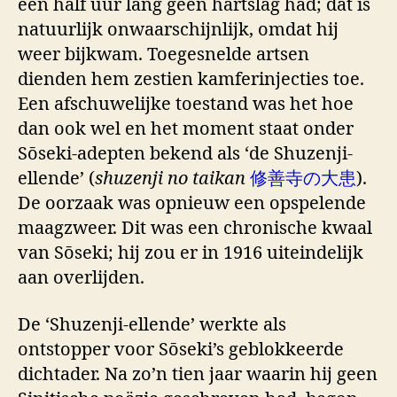
een half uur lang geen hartslag had; dat is
natuurlijk onwaarschijnlijk, omdat hij
weer bijkwam. Toegesnelde artsen
dienden hem zestien kamferinjecties toe.
Een afschuwelijke toestand was het hoe
dan ook wel en het moment staat onder
Sōseki-adepten bekend als ‘de Shuzenji-
ellende’ (
shuzenji no taikan
修善寺の大患
).
De oorzaak was opnieuw een opspelende
maagzweer. Dit was een chronische kwaal
van Sōseki; hij zou er in 1916 uiteindelijk
aan overlijden.
De ‘Shuzenji-ellende’ werkte als
ontstopper voor Sōseki’s geblokkeerde
dichtader. Na zo’n tien jaar waarin hij geen